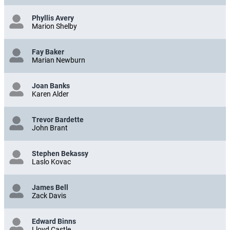
Phyllis Avery
Marion Shelby
Fay Baker
Marian Newburn
Joan Banks
Karen Alder
Trevor Bardette
John Brant
Stephen Bekassy
Laslo Kovac
James Bell
Zack Davis
Edward Binns
Lloyd Castle