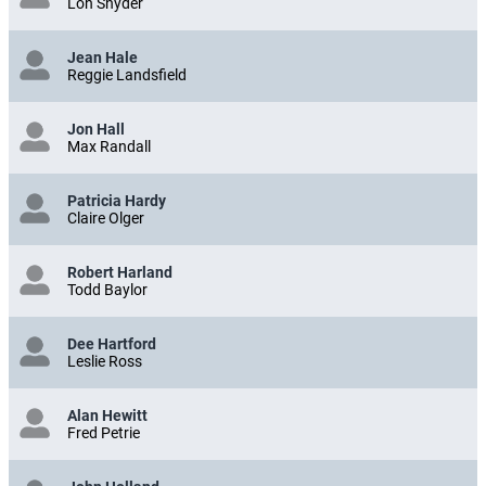
Lon Snyder
Jean Hale
Reggie Landsfield
Jon Hall
Max Randall
Patricia Hardy
Claire Olger
Robert Harland
Todd Baylor
Dee Hartford
Leslie Ross
Alan Hewitt
Fred Petrie