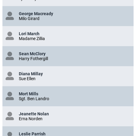
George Macready
Milo Girard
Lori March
Madame Zillia
Sean McClory
Harry Fothergill
Diana Millay
Sue Ellen
Mort Mills
Sgt. Ben Landro
Jeanette Nolan
Erna Norden
Leslie Parrish