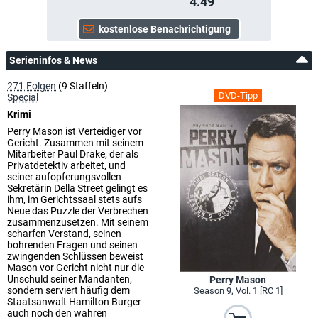
4.49
Serieninfos & News
271 Folgen
(9 Staffeln)
DVD-Tipp
Special
Krimi
Perry Mason ist Verteidiger vor
Gericht. Zusammen mit seinem
Mitarbeiter Paul Drake, der als
Privatdetektiv arbeitet, und
seiner aufopferungsvollen
Sekretärin Della Street gelingt es
ihm, im Gerichtssaal stets aufs
Neue das Puzzle der Verbrechen
zusammenzusetzen. Mit seinem
scharfen Verstand, seinen
bohrenden Fragen und seinen
zwingenden Schlüssen beweist
Mason vor Gericht nicht nur die
Unschuld seiner Mandanten,
Perry Mason
sondern serviert häufig dem
Season 9, Vol. 1 [RC 1]
Staatsanwalt Hamilton Burger
auch noch den wahren