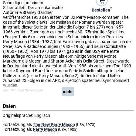
Schuldigen auf einem
Silbertablett. Der amerikanische
*
Bestellen
Autor Erle Stanley Gardner
veröffentlichte 1933 den ersten von 82 Perry Mason-Romanen, The
case of the velvet claws. Die meisten der Romane wurden später
innerhalb dieser Serie (in der Liste die Folgen 7 bis 277) von 1957-
1966 verfilmt. Zuvor gab es noch sechs 60 - 75minütige Spielfilme
(Folgen 1 bis 6) mit verschiedenen Schauspielern in der Rolle des
Perry Mason (1934 - 1937, fünf Fälle davon gab es später auch in der
Serie) sowie Radiosendungen (1943 - 1955) und neun Comichefte
(1950 - 1952). Von 1973 bis 1974 gab es in den USA eine erste
Neuauflage von Perry Mason als 45minütige Serie mit Monte
Markham als Mason und Sharon Acker als Della Street. Diese wurde
in Deutschland nicht ausgestrahlt. Von 1985 bis zu seinem Tod 1993
kehrte Raymond Burr für eine neue Serie in Spielfilmlänge in seine
Rolle zurück (siehe Perry Mason, Serie 2). In Deutschland liefen
zunächst 23 Folgen in der ARD, die jedoch später neu synchronisiert
wurden.
aus: Der neue Serienguide
mehr
Daten
Originalsprache:
Englisch
Fortsetzung als
The New Perry Mason
(USA, 1973)
Fortsetzung als
Perry Mason
(USA, 1985)