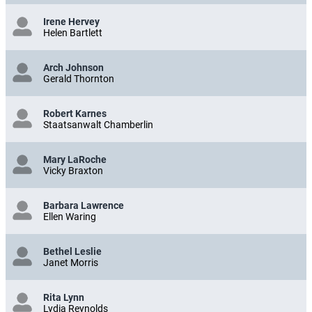
Irene Hervey
Helen Bartlett
Arch Johnson
Gerald Thornton
Robert Karnes
Staatsanwalt Chamberlin
Mary LaRoche
Vicky Braxton
Barbara Lawrence
Ellen Waring
Bethel Leslie
Janet Morris
Rita Lynn
Lydia Reynolds