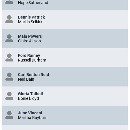
Hope Sutherland
Dennis Patrick
Martin Selkirk
Mala Powers
Claire Allison
Ford Rainey
Russell Durham
Carl Benton Reid
Ned Bain
Gloria Talbott
Bonie Lloyd
June Vincent
Martha Rayburn