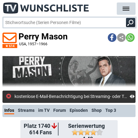
Perry Mason
USA
, 1957–1966
614
kostenlose E-Mail-Benachrichtigung bei Streaming- oder TV-Start
Infos
Streams
im TV
Forum
Episoden
Shop
Top 3
Platz 1740
Serienwertung
614
Fans