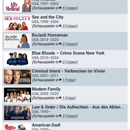
USA, 1997–2002
(Schauspieler in
5 Folgen
)
Sex and the City
USA, 1998–2004
(Schauspieler in
3 Folgen
)
BoJack Horseman​
USA, 2014–2020
(Schauspieler in
2 Folgen
)
Blue Bloods – Crime Scene New York
USA, 2010–2024
(Schauspieler in
3 Folgen
)
Criminal Intent - Verbrechen im Visier
USA, 2001–2011
(Schauspieler in
1 Folge
)
Modern Family
USA, 2009–2020
(Schauspieler in
1 Folge
)
Law & Order / Die Aufrechten - Aus den Akten der Straße
USA, 1990–
(Schauspieler in
2 Folgen
)
American Dad!
USA, 2005–