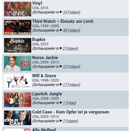
Vinyl
USA, 2016
(Schauspieler in
10 Folgen
)
Third Watch – Einsatz am Limit
USA, 1999–2005
(Schauspieler in
38 Folgen
)
Bupkis
USA, 2023
(Schauspieler in
2 Folgen
)
Nurse Jackie
USA, 2009–2015
(Schauspieler in
12 Folgen
)
Will & Grace
USA, 1998–2020
(Schauspieler in
17 Folgen
)
Lipstick Jungle
USA, 2008–2009
(Schauspieler in
1 Folge
)
Cold Case - Kein Opfer ist je vergessen
USA, 2003–2010
(Schauspieler in
7 Folgen
)
Ally McBeal