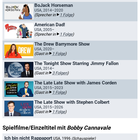
BoJack Horseman​
USA, 2014–2020
(Sprecher in
1 Folge
)
American Dad!
USA, 2005–
(Sprecher in
1 Folge
)
The Drew Barrymore Show
USA, 2020–
(Gast in
1 Folge
)
The Tonight Show Starring Jimmy Fallon
USA, 2014–
(Gast in
3 Folgen
)
The Late Late Show with James Corden
USA, 2015–2023
(Gast in
1 Folge
)
The Late Show with Stephen Colbert
USA, 2015–2026
(Gast in
1 Folge
)
Spielfilme/Einzeltitel mit
Bobby Cannavale
Ich bin nicht Rappaport
USA, 1996
(Schauspieler)