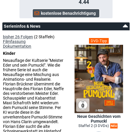
4.44
Serieninfos & News
bisher 26 Folgen
(2 Staffeln)
DVD-Tipp
Filmfassung
Dokumentation
Kinder
Neuauflage der Kultserie "Meister
Eder und sein Pumuckl". Wie die
frühere Serie ist auch die
Neuauflage eine Mischung aus
Animations- und Realserie.
Florian Brückner übernimmt die
Hauptrolle des Florian Eder, Neffe
des verstorbenen Meister Eder.
Schauspieler und Kabarettist
Maxi Schafroth leiht wiederum
dem Pumuckl seine Stimme. Per
KI wurde diese in die
Neue Geschichten vom
unverkennbare Pumuckl-Stimme
Pumuckl
von Hans Clarin umgewandelt.
Staffel 2 (3 DVDs)
Florian Eder sucht die alte
NEU
Schreinerwerkstatt im Hinterhof