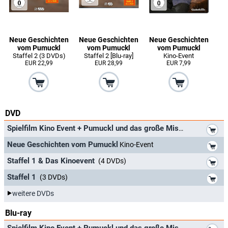
Neue Geschichten
Neue Geschichten
Neue Geschichten
vom Pumuckl
vom Pumuckl
vom Pumuckl
Staffel 2 (3 DVDs)
Staffel 2 [Blu-ray]
Kino-Event
EUR 22,99
EUR 28,99
EUR 7,99
DVD
*
Spielfilm Kino Event + Pumuckl und das große Missverständnis
*
Neue Geschichten vom Pumuckl
Kino-Event
*
Staffel 1 & Das Kinoevent
(4 DVDs)
*
Staffel 1
(3 DVDs)
weitere DVDs
Blu-ray
*
Spielfilm Kino Event + Pumuckl und das große Missverständnis
[