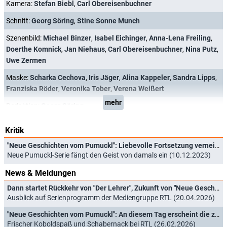
Kamera:
Stefan Biebl
,
Carl Obereisenbuchner
Schnitt:
Georg Söring
,
Stine Sonne Munch
Szenenbild:
Michael Binzer
,
Isabel Eichinger
,
Anna-Lena Freiling
,
Doerthe Komnick
,
Jan Niehaus
,
Carl Obereisenbuchner
,
Nina Putz
,
Uwe Zermen
Maske:
Scharka Cechova
,
Iris Jäger
,
Alina Kappeler
,
Sandra Lipps
,
Franziska Röder
,
Veronika Tober
,
Verena Weißert
mehr
Redaktion:
Georg Söring
Kritik
"Neue Geschichten vom Pumuckl": Liebevolle Fortsetzung verneigt sich vor dem Original, ohne altbacken zu sein
Neue Pumuckl-Serie fängt den Geist von damals ein (10.12.2023)
News & Meldungen
Dann startet Rückkehr von "Der Lehrer", Zukunft von "Neue Geschichten vom Pumuckl" entschieden
Ausblick auf Serienprogramm der Mediengruppe RTL (20.04.2026)
"Neue Geschichten vom Pumuckl": An diesem Tag erscheint die zweite Hälfte von Staffel 2
Frischer Koboldspaß und Schabernack bei RTL (26.02.2026)