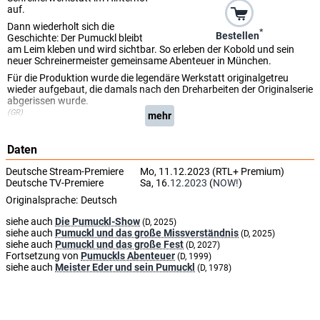
auf.
Dann wiederholt sich die
*
Bestellen
Geschichte: Der Pumuckl bleibt
am Leim kleben und wird sichtbar. So erleben der Kobold und sein
neuer Schreinermeister gemeinsame Abenteuer in München.
Für die Produktion wurde die legendäre Werkstatt originalgetreu
wieder aufgebaut, die damals nach den Dreharbeiten der Originalserie
abgerissen wurde.
(GR)
mehr
Daten
Deutsche Stream-Premiere
Mo, 11.12.2023 (RTL+ Premium)
Deutsche TV-Premiere
Sa, 16.
12.2023
(
NOW!
)
Originalsprache:
Deutsch
siehe auch
Die Pumuckl-Show
(D, 2025)
siehe auch
Pumuckl und das große Missverständnis
(D, 2025)
siehe auch
Pumuckl und das große Fest
(D, 2027)
Fortsetzung von
Pumuckls Abenteuer
(D, 1999)
siehe auch
Meister Eder und sein Pumuckl
(D, 1978)