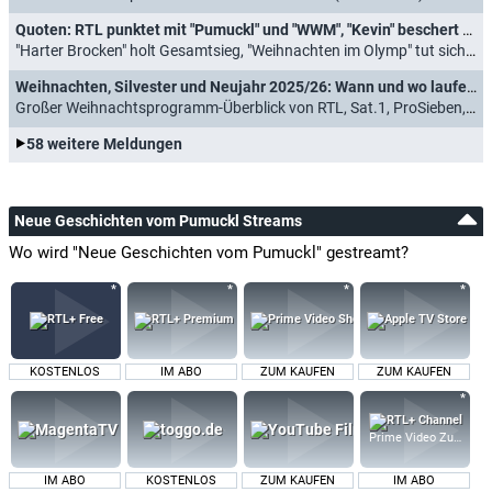
Quoten: RTL punktet mit "Pumuckl" und "WWM", "Kevin" beschert Sat.1 neuen Rekord
"Harter Brocken" holt Gesamtsieg, "Weihnachten im Olymp" tut sich schwer (26.12.2025)
Weihnachten, Silvester und Neujahr 2025/26: Wann und wo laufen "Kevin - Allein zu Haus", "Schöne Bescherung" und Co.?
Großer Weihnachtsprogramm-Überblick von RTL, Sat.1, ProSieben, VOX, RTL Zwei und Kabel Eins (16.12.2025)
58 weitere Meldungen
Neue Geschichten vom Pumuckl Streams
Wo wird "Neue Geschichten vom Pumuckl" gestreamt?
KOSTENLOS
IM ABO
ZUM KAUFEN
ZUM KAUFEN
Prime Video Zusatz-K
IM ABO
KOSTENLOS
ZUM KAUFEN
IM ABO