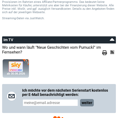
Provisionen im Rahmen eines Affiliate-Partnerprogramms. Das bedeutet keine
Mehrkosten für Käufer, unterstützt uns aber bei der Finanzierung dieser Website. Alle
Preise inkl. MwSt. und ggf. zuzüglich Versandkosten. Details zu den Angeboten finden
sich auf der jeweiligen Webseite.
Streaming-Daten
via
JustWatch.
Im TV
Wo und wann läuft "Neue Geschichten vom Pumuckl" im
Fernsehen?
ab 30.08.2026
Ich möchte vor dem nächsten Serienstart kostenlos
per E-Mail benachrichtigt werden:
weiter