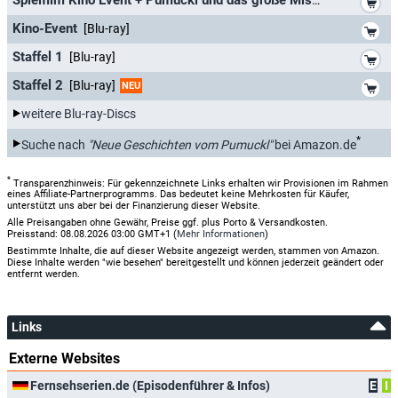
*
Kino-Event
[Blu-ray]
*
Staffel 1
[Blu-ray]
*
Staffel 2
[Blu-ray]
NEU
weitere Blu-ray-Discs
*
Suche nach
"Neue Geschichten vom Pumuckl"
bei Amazon.de
*
Transparenzhinweis: Für gekennzeichnete Links erhalten wir Provisionen im Rahmen
eines Affiliate-Partnerprogramms. Das bedeutet keine Mehrkosten für Käufer,
unterstützt uns aber bei der Finanzierung dieser Website.
Alle Preisangaben ohne Gewähr, Preise ggf. plus Porto & Versandkosten.
Preisstand: 08.08.2026 03:00 GMT+1 (
Mehr Informationen
)
Bestimmte Inhalte, die auf dieser Website angezeigt werden, stammen von Amazon.
Diese Inhalte werden "wie besehen" bereitgestellt und können jederzeit geändert oder
entfernt werden.
Links
Externe Websites
Fernsehserien.de (Episodenführer & Infos)
E
I