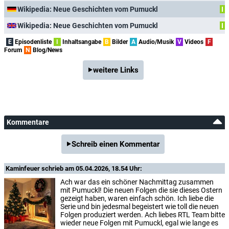
Wikipedia: Neue Geschichten vom Pumuckl
I
Wikipedia: Neue Geschichten vom Pumuckl
I
E
Episodenliste
I
Inhaltsangabe
B
Bilder
A
Audio/Musik
V
Videos
F
Forum
N
Blog/News
weitere Links
Kommentare
Schreib einen Kommentar
Kaminfeuer
schrieb am 05.04.2026, 18.54 Uhr:
Ach war das ein schöner Nachmittag zusammen
mit Pumuckl! Die neuen Folgen die sie dieses Ostern
gezeigt haben, waren einfach schön. Ich liebe die
Serie und bin jedesmal begeistert wie toll die neuen
Folgen produziert werden. Ach liebes RTL Team bitte
wieder neue Folgen mit Pumuckl, egal wie lange es