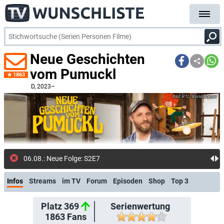
Neue Geschichten
vom Pumuckl
1863
D
, 2023–
RTL/Boris Breuer
06.08.: Neue Folge: S2E7 (RTL+ Premium)
Infos
Streams
im TV
Forum
Episoden
Shop
Top 3
Platz 369
Serienwertung
1863
Fans