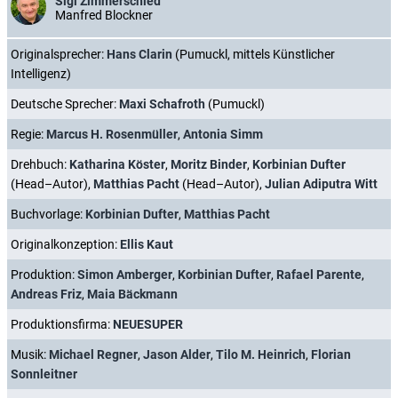
Sigi Zimmerschied
Manfred Blockner
Originalsprecher:
Hans Clarin
(Pumuckl, mittels Künstlicher
Intelligenz)
Deutsche Sprecher:
Maxi Schafroth
(Pumuckl)
Regie:
Marcus H. Rosenmüller
,
Antonia Simm
Drehbuch:
Katharina Köster
,
Moritz Binder
,
Korbinian Dufter
(Head–Autor),
Matthias Pacht
(Head–Autor),
Julian Adiputra Witt
Buchvorlage:
Korbinian Dufter
,
Matthias Pacht
Originalkonzeption:
Ellis Kaut
Produktion:
Simon Amberger
,
Korbinian Dufter
,
Rafael Parente
,
Andreas Friz
,
Maia Bäckmann
Produktionsfirma:
NEUESUPER
Musik:
Michael Regner
,
Jason Alder
,
Tilo M. Heinrich
,
Florian
Sonnleitner