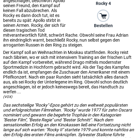
angeschlagen, beschwört Apollo
Rocky 4
seinen Freund, den Kampf auf
keinen Fall abzubrechen. Als
Rocky es dann doch tut, ist es
bereits zu spät: Apollo stirbt in
seinen Armen. Rocky, der sich für
Bestellen
diesen tragischen Tod
mitverantwortlich fühlt, schwört Rache. Obwohl seine Frau Adrian
ihn eindringlich warnt, beschließt Rocky, nun selbst gegen den
arroganten Russen in den Ring zu steigen.
Der Kampf soll an Weihnachten in Moskau stattfinden. Rocky reist
nach Sibirien, wo er sich mit intensivem Training an der frischen Luft
auf den Kampf vorbereitet, während Drago mittels modernster
Sportmedizin in Hochform gebracht wird. Als der Tag des Kampfes
endlich da ist, empfangen die Zuschauer den Amerikaner mit einem
Pfeifkonzert. Nach ein paar Runden sieht tatsächlich alles danach
aus, als sei Rocky der Unterlegene im Ring. Obwohl schon deutlich
angeschlagen, ist er jedoch keineswegs bereit, das Handtuch zu
werfen ...
(VOX)
Das sechsteilige "Rocky"-Epos gehört zu den weltweit populärsten
und erfolgreichsten Filmreihen. "Rocky" wurde 1977 für zehn Oscars
nominiert und gewann die begehrte Trophäe in den Kategorien
"Bester Film", "Beste Regie" und "Bester Schnitt". Nach dem
sensationellen Erfolg an den Kinokassen ließ eine Fortsetzung nicht
lange auf sich warten: "Rocky II" startete 1979 und konnte nahtlos an
den Erfolg des ersten Films anknüpfen. Sylvester Stallone führte