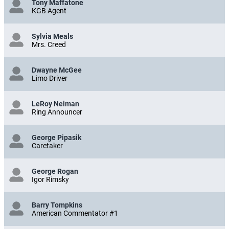
Tony Maffatone
KGB Agent
Sylvia Meals
Mrs. Creed
Dwayne McGee
Limo Driver
LeRoy Neiman
Ring Announcer
George Pipasik
Caretaker
George Rogan
Igor Rimsky
Barry Tompkins
American Commentator #1