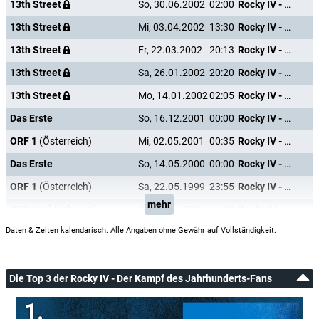
13th Street
So, 30.06.2002
02:00
Rocky IV - Der Kampf des Jahrhunderts
13th Street
Mi, 03.04.2002
13:30
Rocky IV - Der Kampf des Jahrhunderts
13th Street
Fr, 22.03.2002
20:13
Rocky IV - Der Kampf des Jahrhunderts
13th Street
Sa, 26.01.2002
20:20
Rocky IV - Der Kampf des Jahrhunderts
13th Street
Mo, 14.01.2002
02:05
Rocky IV - Der Kampf des Jahrhunderts
Das Erste
So, 16.12.2001
00:00
Rocky IV - Der Kampf des Jahrhunderts
ORF 1
(Österreich)
Mi, 02.05.2001
00:35
Rocky IV - Der Kampf des Jahrhunderts
Das Erste
So, 14.05.2000
00:00
Rocky IV - Der Kampf des Jahrhunderts
ORF 1
(Österreich)
Sa, 22.05.1999
23:55
Rocky IV - Der Kampf des Jahrhunderts
mehr
SRF zwei
(Schweiz)
Do, 02.07.1998
23:30
Rocky IV - Der Kampf des Jahrhunderts
Daten & Zeiten kalendarisch. Alle Angaben ohne Gewähr auf Vollständigkeit.
Die Top 3 der Rocky IV - Der Kampf des Jahrhunderts-Fans