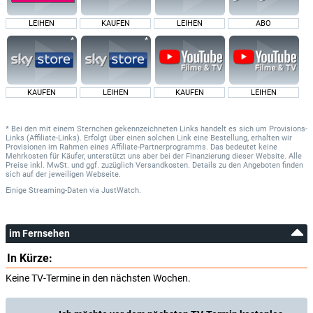
LEIHEN
KAUFEN
LEIHEN
ABO
KAUFEN
LEIHEN
KAUFEN
LEIHEN
* Bei den mit einem Sternchen gekennzeichneten Links handelt es sich um Provisions-
Links (Affiliate-Links). Erfolgt über einen solchen Link eine Bestellung, erhalten wir
Provisionen im Rahmen eines Affiliate-Partnerprogramms. Das bedeutet keine
Mehrkosten für Käufer, unterstützt uns aber bei der Finanzierung dieser Website. Alle
Preise inkl. MwSt. und ggf. zuzüglich Versandkosten. Details zu den Angeboten finden
sich auf der jeweiligen Webseite.
Einige Streaming-Daten
via
JustWatch.
im Fernsehen
In Kürze:
Keine TV-Termine in den nächsten Wochen.