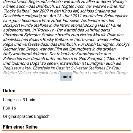
diesmal auch Regie und schrieb - wie auch zu allen anderen "Rocky"-
Filmen auch - das Drehbuch. Es folgten noch vier weitere Filme, mit
"Rocky Balboa", der 2007 in den Kinos lief, schloss Stallone die
Geschichte endgültig ab. Am 13. Juni 2011 wurde dem Schauspieler
eine ganz besondere Ehre zuteil: Für seine Verdienste um den
Boxsport wurde Stallone in die International Boxing Hall of Fame
aufgenommen. In "Rocky IV - Der Kampf des Jahrhunderts"
übernimmt Sylvester Stallone bereits zum vierten Mal die Rolle des
idealistischen Boxers Rocky Balboa, er führte auch wieder selbst
Regie und verfasste dazu das Drehbuch. Für Dolph Lundgren, Rockys
Gegner Ivan Drago, war der Film ein Sprungbrett in die großen
Hollywoodproduktionen. Der talentierte Kampfsportler aus
Schweden war danach unter anderem in "Red Scorpion", "Men of War"
und "Diamond Dogs" zu sehen. Inzwischen ist Lundgren auch als
Regisseur aktiv. Ebenfalls im Cast ist Sylvester Stallones Ex-Frau
Brigitte Nielsen, sie spielt Ivan Dragos Ehefrau Ludmilla Vobet Drago.
mehr
(Nitro)
Daten
Länge: ca. 91 min.
FSK 16
Originalsprache:
Englisch
Film einer Reihe