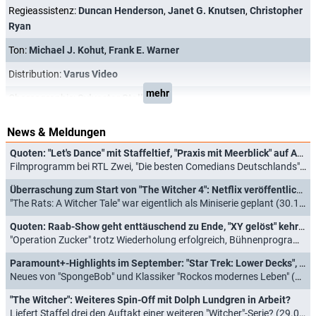
Regieassistenz:
Duncan Henderson
,
Janet G. Knutsen
,
Christopher
Ryan
Ton:
Michael J. Kohut
,
Frank E. Warner
Distribution:
Varus Video
mehr
Choreographie:
Sylvester Stallone
News & Meldungen
Quoten: "Let's Dance" mit Staffeltief, "Praxis mit Meerblick" auf Augenhöhe mit ZDF-Krimis
Filmprogramm bei RTL Zwei, "Die besten Comedians Deutschlands" in Sat.1 erfolgreich (02.05.2026)
Überraschung zum Start von "The Witcher 4": Netflix veröffentlicht auch neues Spin-off mit Dolph Lundgren
"The Rats: A Witcher Tale" war eigentlich als Miniserie geplant (30.10.2025)
Quoten: Raab-Show geht enttäuschend zu Ende, "XY gelöst" kehrt stark zurück
"Operation Zucker" trotz Wiederholung erfolgreich, Bühnenprogramm von Atze Schröder kaum gefragt (12.06.2025)
Paramount+-Highlights im September: "Star Trek: Lower Decks", "Short Treks" und "Drag Race Germany"
Neues von "SpongeBob" und Klassiker "Rockos modernes Leben" (16.08.2023)
"The Witcher": Weiteres Spin-Off mit Dolph Lundgren in Arbeit?
Liefert Staffel drei den Auftakt einer weiteren "Witcher"-Serie? (29.05.2023)