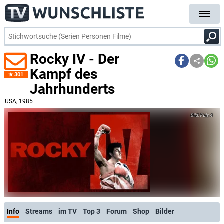
Rocky IV - Der
Kampf des
301
Jahrhunderts
USA
, 1985
Puls 4
Info
Streams
im TV
Top 3
Forum
Shop
Bilder