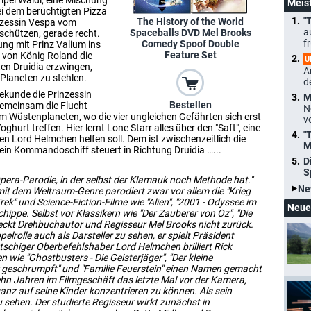
pel Waldi, eine Mischung
Meis
i dem berüchtigten Pizza
"
The History of the World
nzessin Vespa vom
a
Spaceballs DVD Mel Brooks
 schützen, gerade recht.
f
Comedy Spoof Double
ung mit Prinz Valium ins
Feature Set
l von König Roland die
U
en Druidia erzwingen,
A
 Planeten zu stehlen.
d
Sekunde die Prinzessin
M
Bestellen
emeinsam die Flucht
N
em Wüstenplaneten, wo die vier ungleichen Gefährten sich erst
v
rt treffen. Hier lernt Lone Starr alles über den "Saft", eine
"
n Lord Helmchen helfen soll. Dem ist zwischenzeitlich die
M
ein Kommandoschiff steuert in Richtung Druidia …...
D
S
pera-Parodie, in der selbst der Klamauk noch Methode hat."
Ne
mit dem Weltraum-Genre parodiert zwar vor allem die "Krieg
rek" und Science-Fiction-Filme wie "Alien", "2001 - Odyssee im
Neue
chippe. Selbst vor Klassikern wie "Der Zauberer von Oz", "Die
ckt Drehbuchautor und Regisseur Mel Brooks nicht zurück.
ppelrolle auch als Darsteller zu sehen, er spielt Präsident
schiger Oberbefehlshaber Lord Helmchen brilliert Rick
 wie "Ghostbusters - Die Geisterjäger", "Der kleine
der geschrumpft" und "Familie Feuerstein" einen Namen gemacht
ehn Jahren im Filmgeschäft das letzte Mal vor der Kamera,
ganz auf seine Kinder konzentrieren zu können. Als sein
u sehen. Der studierte Regisseur wirkt zunächst in