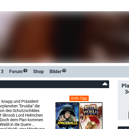
 3
Forum
Shop
Bilder
0
15
Pla
3
DVD-Tipp
ft knapp und Präsident
rplaneten "Druidia" die
on des Schutzschildes
gt Skroob Lord Helmchen
a. Doch dem Plan kommen
aldi in die Quere …