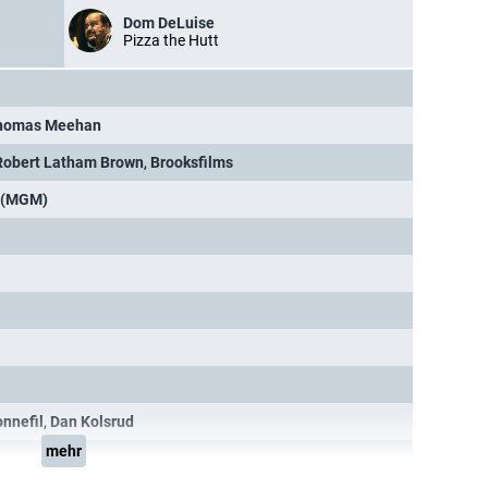
Dom DeLuise
Pizza the Hutt
homas Meehan
Robert Latham Brown
,
Brooksfilms
 (MGM)
onnefil
,
Dan Kolsrud
mehr