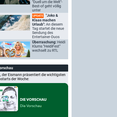
"Duell um die Welt"-
Best-of geht völlig
unter
"Joko &
UPDATE
Klaas machen
Urlaub":
An diesem
Tag startet die neue
Sendung des
Entertainer-Duos
Überraschung:
Heidi
Klums "HeidiFest"
wechselt zu RTL
Vorschau
, der Eismann präsentiert die wichtigsten
nstarts der Woche: