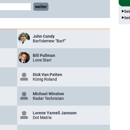
weiter
be
be
John Candy
Barfolemew "Barf"
Bill Pullman
Lone Starr
Dick Van Patten
König Roland
Michael Winslow
Radar Technician
Lorene Yarnell Jansson
Dot Matrix