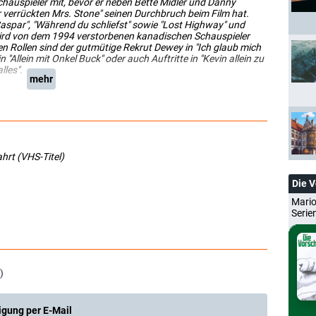
hauspieler mit, bevor er neben Bette Midler und Danny
r verrückten Mrs. Stone" seinen Durchbruch beim Film hat.
 "Caspar", "Während du schliefst" sowie "Lost Highway" und
wird von dem 1994 verstorbenen kanadischen Schauspieler
n Rollen sind der gutmütige Rekrut Dewey in "Ich glaub mich
n "Allein mit Onkel Buck" oder auch Auftritte in "Kevin allein zu
lles".
mehr
hrt (VHS-Titel)
Die 
Mario
Serie
)
igung per E-Mail