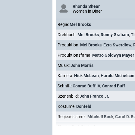
Rhonda Shear
Woman in Diner
Regie:
Mel Brooks
Drehbuch:
Mel Brooks
,
Ronny Graham
,
T
Produktion:
Mel Brooks
,
Ezra Swerdlow
,
Produktionsfirma:
Metro Goldwyn Mayer
Musik:
John Morris
Kamera:
Nick McLean
,
Harold Michelson
Schnitt:
Conrad Buff IV
,
Conrad Buff
Szenenbild:
John Franco Jr.
Kostüme:
Donfeld
Regieassistenz:
Mitchell Bock
,
Carol D. B
Stunts:
Dick Warlock