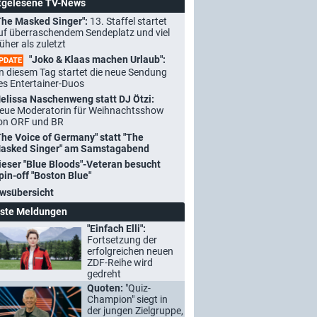
tgelesene TV-News
The Masked Singer":
13. Staffel startet
uf überraschendem Sendeplatz und viel
rüher als zuletzt
"Joko & Klaas machen Urlaub":
PDATE
n diesem Tag startet die neue Sendung
es Entertainer-Duos
elissa Naschenweng statt DJ Ötzi:
eue Moderatorin für Weihnachtsshow
on ORF und BR
The Voice of Germany" statt "The
asked Singer" am Samstagabend
ieser "Blue Bloods"-Veteran besucht
pin-off "Boston Blue"
wsübersicht
ste Meldungen
"Einfach Elli":
Fortsetzung der
erfolgreichen neuen
ZDF-Reihe wird
gedreht
Quoten:
"Quiz-
Champion" siegt in
der jungen Zielgruppe,