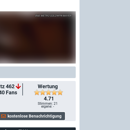
METRO GOLDWYN MAYER
tz 462
Wertung
40
Fans
4.71
Stimmen:
21
eigene: -