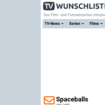
Das Film- und Fernsehserien-Infopor
TV-News
Serien
Filme
Spaceballs