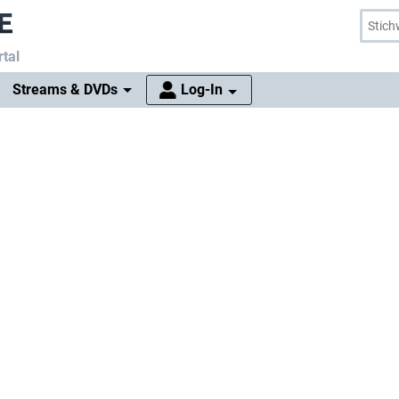
tal
Streams & DVDs
Log-In