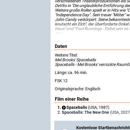
verschiedenen Theaterproduktionen als Sc
DeVito in "Die unglaubliche Entführung de
Weitere große Rollen spielt er in Hits wie
"Independence Day". Sein treuer "Möter" 
John Candy verkörpert. Seine bekannteste
knutscht ein Elch", der überforderte Onkel i
Haus" und "Cool Runnings - Dabei sein ist a
(Nitro)
Daten
Weitere Titel:
Mel Brooks' Spaceballs
Spaceballs - Mel Brooks' verrückte Raumfa
Länge: ca. 96 min.
FSK 12
Originalsprache:
Englisch
Film einer Reihe
Spaceballs
(USA, 1987)
Spaceballs: The New One
(USA, 2027
Kostenlose Startbenachricht