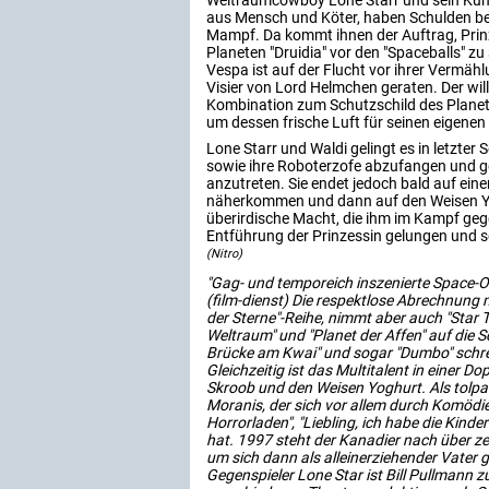
Weltraumcowboy Lone Starr und sein Kum
aus Mensch und Köter, haben Schulden be
Mampf. Da kommt ihnen der Auftrag, Pri
Planeten "Druidia" vor den "Spaceballs" zu
Vespa ist auf der Flucht vor ihrer Vermähl
Visier von Lord Helmchen geraten. Der wil
Kombination zum Schutzschild des Planet
um dessen frische Luft für seinen eigenen
Lone Starr und Waldi gelingt es in letzter 
sowie ihre Roboterzofe abzufangen und g
anzutreten. Sie endet jedoch bald auf ein
näherkommen und dann auf den Weisen Yoghu
überirdische Macht, die ihm im Kampf gege
Entführung der Prinzessin gelungen und s
(Nitro)
"Gag- und temporeich inszenierte Space-O
(film-dienst) Die respektlose Abrechnung 
der Sterne"-Reihe, nimmt aber auch "Star T
Weltraum" und "Planet der Affen" auf die S
Brücke am Kwai" und sogar "Dumbo" schre
Gleichzeitig ist das Multitalent in einer Do
Skroob und den Weisen Yoghurt. Als tolpat
Moranis, der sich vor allem durch Komödien
Horrorladen", "Liebling, ich habe die Kin
hat. 1997 steht der Kanadier nach über z
um sich dann als alleinerziehender Vater 
Gegenspieler Lone Star ist Bill Pullmann z