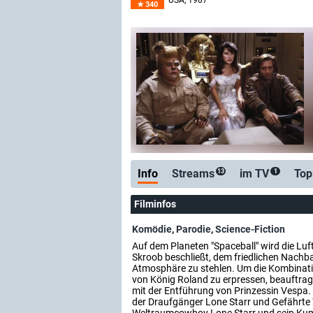
USA
, 1987
340
Info
Streams
im TV
Top
13
1
Filminfos
Komödie
,
Parodie
,
Science-Fiction
Auf dem Planeten "Spaceball" wird die Lu
Skroob beschließt, dem friedlichen Nachba
Atmosphäre zu stehlen. Um die Kombinati
von König Roland zu erpressen, beauftra
mit der Entführung von Prinzessin Vesp
der Draufgänger Lone Starr und Gefährte W