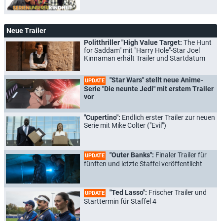
Neue Trailer
Politthriller "High Value Target:
The Hunt
for Saddam" mit "Harry Hole"-Star Joel
Kinnaman erhält Trailer und Startdatum
"Star Wars" stellt neue Anime-
UPDATE
Serie "Die neunte Jedi" mit erstem Trailer
vor
"Cupertino":
Endlich erster Trailer zur neuen
Serie mit Mike Colter ("Evil")
"Outer Banks":
Finaler Trailer für
UPDATE
fünften und letzte Staffel veröffentlicht
"Ted Lasso":
Frischer Trailer und
UPDATE
Starttermin für Staffel 4