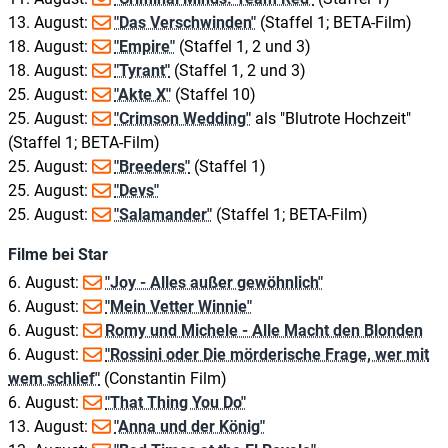
13. August:
"Das Verschwinden"
(Staffel 1; BETA-Film)
18. August:
"Empire"
(Staffel 1, 2 und 3)
18. August:
"Tyrant"
(Staffel 1, 2 und 3)
25. August:
"Akte X"
(Staffel 10)
25. August:
"Crimson Wedding"
als "Blutrote Hochzeit"
(Staffel 1; BETA-Film)
25. August:
"Breeders"
(Staffel 1)
25. August:
"Devs"
25. August:
"Salamander"
(Staffel 1; BETA-Film)
Filme bei Star
6. August:
"Joy - Alles außer gewöhnlich"
6. August:
"Mein Vetter Winnie"
6. August:
Romy und Michele - Alle Macht den Blonden
6. August:
"Rossini oder Die mörderische Frage, wer mit
wem schlief"
(Constantin Film)
6. August:
"That Thing You Do"
13. August:
"Anna und der König"