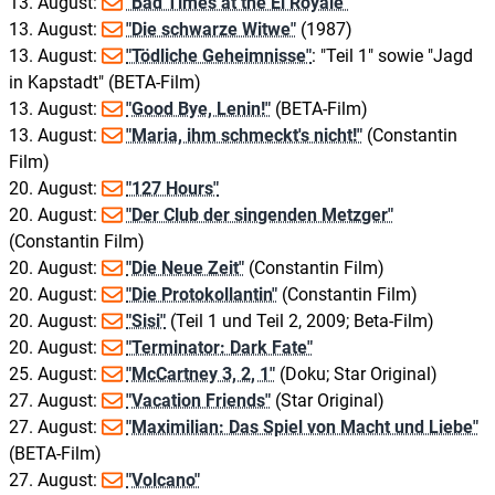
13. August:
"Bad Times at the El Royale"
13. August:
"Die schwarze Witwe"
(1987)
13. August:
"Tödliche Geheimnisse"
: "Teil 1" sowie "Jagd
in Kapstadt" (BETA-Film)
13. August:
"Good Bye, Lenin!"
(BETA-Film)
13. August:
"Maria, ihm schmeckt's nicht!"
(Constantin
Film)
20. August:
"127 Hours"
20. August:
"Der Club der singenden Metzger"
(Constantin Film)
20. August:
"Die Neue Zeit"
(Constantin Film)
20. August:
"Die Protokollantin"
(Constantin Film)
20. August:
"Sisi"
(Teil 1 und Teil 2, 2009; Beta-Film)
20. August:
"Terminator: Dark Fate"
25. August:
"McCartney 3, 2, 1"
(Doku; Star Original)
27. August:
"Vacation Friends"
(Star Original)
27. August:
"Maximilian: Das Spiel von Macht und Liebe"
(BETA-Film)
27. August:
"Volcano"