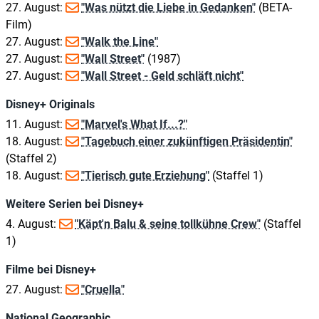
27. August:
"Was nützt die Liebe in Gedanken"
(BETA-
Film)
27. August:
"Walk the Line"
27. August:
"Wall Street"
(1987)
27. August:
"Wall Street - Geld schläft nicht"
Disney+ Originals
11. August:
"Marvel's What If...?"
18. August:
"Tagebuch einer zukünftigen Präsidentin"
(Staffel 2)
18. August:
"Tierisch gute Erziehung"
(Staffel 1)
Weitere Serien bei Disney+
4. August:
"Käpt'n Balu & seine tollkühne Crew"
(Staffel
1)
Filme bei Disney+
27. August:
"Cruella"
National Geographic