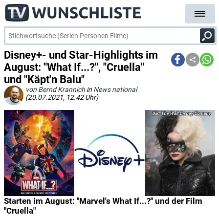
Disney+- und Star-Highlights im
August: "What If...?", "Cruella"
und "Käpt'n Balu"
von Bernd Krannich
in
News national
(20.07.2021, 12.42 Uhr)
The Walt Disney Comany
Starten im August: "Marvel's What If...?" und der Film
"Cruella"