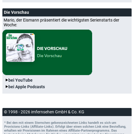
Die Vorschau
Mario, der Eismann präsentiert die wichtigsten Serienstarts der
Woche:
bei YouTube
bei Apple Podcasts
© 1998 - 2026 imfernsehen GmbH & Co. KG
* Bei den mit einem Sternchen gekennzeichneten Links handelt es sich um
Provisions-Links (Affiliate-Links). Erfolgt über einen solchen Link eine Bestellung,
erhalten wir Provisionen im Rahmen eines Affiliate-Partnerprogramms. Das