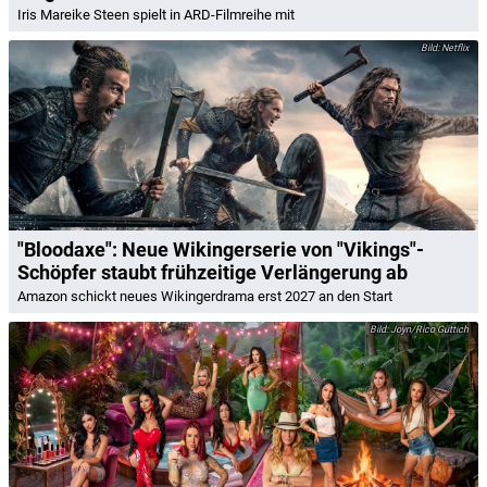
Iris Mareike Steen spielt in ARD-Filmreihe mit
Netflix
"Bloodaxe": Neue Wikingerserie von "Vikings"-
Schöpfer staubt frühzeitige Verlängerung ab
Amazon schickt neues Wikingerdrama erst 2027 an den Start
Joyn/Rico Güttich