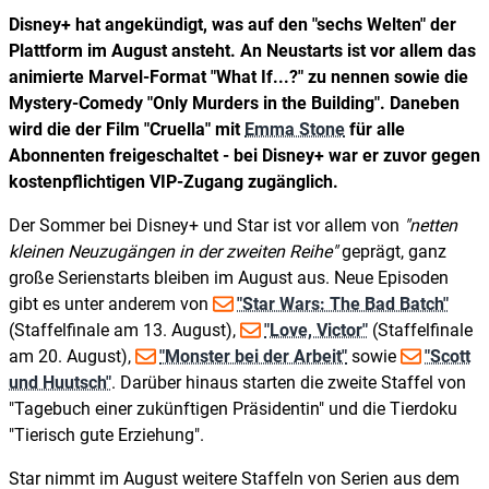
Disney+ hat angekündigt, was auf den "sechs Welten" der
Plattform im August ansteht. An Neustarts ist vor allem das
animierte Marvel-Format "What If...?" zu nennen sowie die
Mystery-Comedy "Only Murders in the Building". Daneben
wird die der Film "Cruella" mit
Emma Stone
für alle
Abonnenten freigeschaltet - bei Disney+ war er zuvor gegen
kostenpflichtigen VIP-Zugang zugänglich.
Der Sommer bei Disney+ und Star ist vor allem von
netten
kleinen Neuzugängen in der zweiten Reihe
geprägt, ganz
große Serienstarts bleiben im August aus. Neue Episoden
gibt es unter anderem von
"Star Wars: The Bad Batch"
(Staffelfinale am 13. August),
"Love, Victor"
(Staffelfinale
am 20. August),
"Monster bei der Arbeit"
sowie
"Scott
und Huutsch"
. Darüber hinaus starten die zweite Staffel von
"Tagebuch einer zukünftigen Präsidentin" und die Tierdoku
"Tierisch gute Erziehung".
Star nimmt im August weitere Staffeln von Serien aus dem