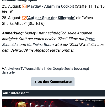
25. August:
Mayday - Alarm im Cockpit
(Staffel 11, 12, 16
bis 18)
25. August:
"Auf der Spur der Killerhaie"
als "When
Sharks Attack" (Staffel 6)
Anmerkung:
Disney+ hat nachträglich seine Angaben
korrigiert: Statt der ersten beiden "Sissi"-Filme mit
Romy
Schneider
und
Karlheinz Böhm
wird der "Sissi"-Zweiteiler aus
dem Jahr 2009 ins Angebot aufgenommen
Artikel von TV Wunschliste in der Google-Suche bevorzugt
darstellen.
▼ zu den Kommentaren
auch interessant
RTL/Stefan Gregorowius