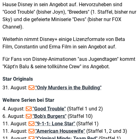
Hause Disney in sein Angebot auf. Hervorzuheben sind
"Good Trouble" (bisher Joyn), "Breeders" (1. Staffel, bisher nur
Sky) und die gefeierte Miniserie "Devs" (bisher nur FOX
Channel).
Weiterhin nimmt Disney+ einige Lizenzformate von Beta
Film, Constantin und Erma Film in sein Angebot auf.
Für Fans von Disney-Animationen "aus Jugendtagen" kommt
"Käpt'n Balu & seine tollkühne Crew" ins Angebot.
Star Originals
31. August:
"Only Murders in the Building"
Weitere Serien bei Star
4. August:
"Good Trouble"
(Staffel 1 und 2)
6. August:
"Bob's Burgers"
(Staffel 10)
11. August:
"9-1-1: Lone Star"
(Staffel 1)
11. August:
"American Housewife"
(Staffel 1, 2 und 3)
11. August:
"Criminal Minds: Team Red"
(Staffel 1)