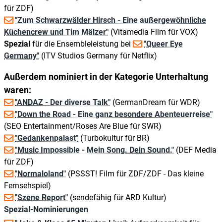
für ZDF)
"Zum Schwarzwälder Hirsch - Eine außergewöhnliche
Küchencrew und Tim Mälzer"
(Vitamedia Film für VOX)
Spezial
für die Ensembleleistung bei
"Queer Eye
Germany"
(ITV Studios Germany für Netflix)
Außerdem nominiert in der Kategorie Unterhaltung
waren:
"ANDAZ - Der diverse Talk"
(GermanDream für WDR)
"Down the Road - Eine ganz besondere Abenteuerreise"
(SEO Entertainment/Roses Are Blue für SWR)
"Gedankenpalast"
(Turbokultur für BR)
"Music Impossible - Mein Song. Dein Sound."
(DEF Media
für ZDF)
"Normaloland"
(PSSST! Film für ZDF/ZDF - Das kleine
Fernsehspiel)
"Szene Report"
(sendefähig für ARD Kultur)
Spezial-Nominierungen