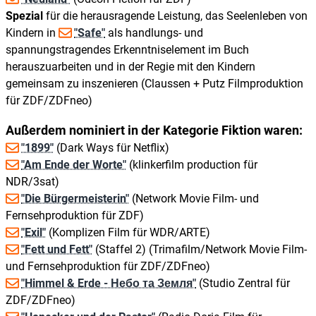
Spezial
für die herausragende Leistung, das Seelenleben von
Kindern in
"Safe"
als handlungs- und
spannungstragendes Erkenntniselement im Buch
herauszuarbeiten und in der Regie mit den Kindern
gemeinsam zu inszenieren (Claussen + Putz Filmproduktion
für ZDF/ZDFneo)
Außerdem nominiert in der Kategorie Fiktion waren:
"1899"
(Dark Ways für Netflix)
"Am Ende der Worte"
(klinkerfilm production für
NDR/3sat)
"Die Bürgermeisterin"
(Network Movie Film- und
Fernsehproduktion für ZDF)
"Exil"
(Komplizen Film für WDR/ARTE)
"Fett und Fett"
(Staffel 2) (Trimafilm/Network Movie Film-
und Fernsehproduktion für ZDF/ZDFneo)
"Himmel & Erde - Небо та Земля"
(Studio Zentral für
ZDF/ZDFneo)