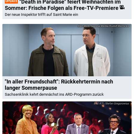
"Death in Paradise" feiert Weihnachten im
UPDATE
Sommer: Frische Folgen als Free-TV-Premiere
Der neue Inspektor trifft auf Saint Marie ein
MDR/Saxonia Media/Rudolf Wernicke
"In aller Freundschaft": Rückkehrtermin nach
langer Sommerpause
Sachsenklinik kehrt demnächst ins ARD-Programm zurück
RTL/Stefan Gregorowius