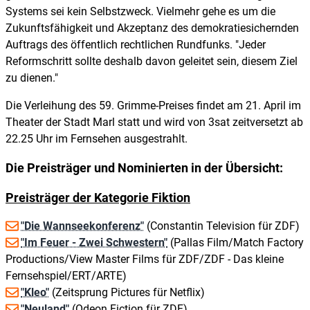
Systems sei kein Selbstzweck. Vielmehr gehe es um die
Zukunftsfähigkeit und Akzeptanz des demokratiesichernden
Auftrags des öffentlich rechtlichen Rundfunks. "Jeder
Reformschritt sollte deshalb davon geleitet sein, diesem Ziel
zu dienen."
Die Verleihung des 59. Grimme-Preises findet am 21. April im
Theater der Stadt Marl statt und wird von 3sat zeitversetzt ab
22.25 Uhr im Fernsehen ausgestrahlt.
Die Preisträger und Nominierten in der Übersicht:
Preisträger der Kategorie Fiktion
"Die Wannseekonferenz"
(Constantin Television für ZDF)
"Im Feuer - Zwei Schwestern"
(Pallas Film/Match Factory
Productions/View Master Films für ZDF/ZDF - Das kleine
Fernsehspiel/ERT/ARTE)
"Kleo"
(Zeitsprung Pictures für Netflix)
"Neuland"
(Odeon Fiction für ZDF)