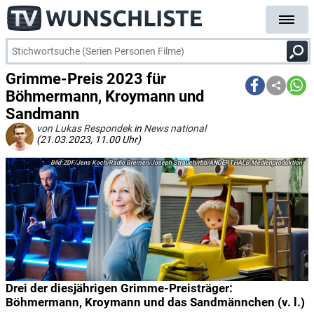
Grimme-Preis 2023 für
Böhmermann, Kroymann und
Sandmann
von Lukas Respondek
in
News national
(21.03.2023, 11.00 Uhr)
ZDF/Jens Koch/Radio Bremen/Joseph Strauch/rbb/ANDERTHALB Medienproduktion
Drei der diesjährigen Grimme-Preisträger:
Böhmermann, Kroymann und das Sandmännchen (v. l.)