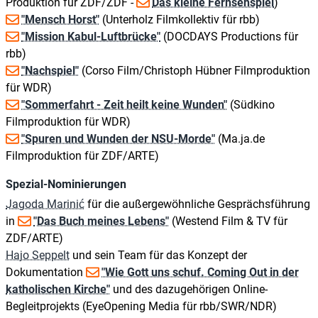
Produktion für ZDF/ZDF -
Das kleine Fernsehspiel
)
"Mensch Horst"
(Unterholz Filmkollektiv für rbb)
"Mission Kabul-Luftbrücke"
(DOCDAYS Productions für
rbb)
"Nachspiel"
(Corso Film/Christoph Hübner Filmproduktion
für WDR)
"Sommerfahrt - Zeit heilt keine Wunden"
(Südkino
Filmproduktion für WDR)
"Spuren und Wunden der NSU-Morde"
(Ma.ja.de
Filmproduktion für ZDF/ARTE)
Spezial-Nominierungen
Jagoda Marinić
für die außergewöhnliche Gesprächsführung
in
"Das Buch meines Lebens"
(Westend Film & TV für
ZDF/ARTE)
Hajo Seppelt
und sein Team für das Konzept der
Dokumentation
"Wie Gott uns schuf. Coming Out in der
katholischen Kirche"
und des dazugehörigen Online-
Begleitprojekts (EyeOpening Media für rbb/SWR/NDR)