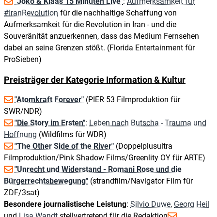
"Joko & Klaas 15 Minuten Live"
:
Aufmerksamkeit für
#IranRevolution
für die nachhaltige Schaffung von
Aufmerksamkeit für die Revolution in Iran - und die
Souveränität anzuerkennen, dass das Medium Fernsehen
dabei an seine Grenzen stößt. (Florida Entertainment für
ProSieben)
Preisträger der Kategorie Information & Kultur
"Atomkraft Forever"
(PIER 53 Filmproduktion für
SWR/NDR)
"Die Story im Ersten"
:
Leben nach Butscha - Trauma und
Hoffnung
(Wildfilms für WDR)
"The Other Side of the River"
(Doppelplusultra
Filmproduktion/Pink Shadow Films/Greenlity OY für ARTE)
"Unrecht und Widerstand - Romani Rose und die
Bürgerrechtsbewegung"
(strandfilm/Navigator Film für
ZDF/3sat)
Besondere journalistische Leistung
:
Silvio Duwe
,
Georg Heil
und
Lisa Wandt
stellvertretend für die Redaktion