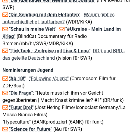
"Die Abenteuer von Neema und Joshua"
(FF-movie.tv für
SWR)
"Die Sendung mit dem Elefanten"
-
Warum gibt es
unterschiedliche Hautfarben?
(WDR/KiKA)
"Schau in meine Welt"
:
"#Ukraine - Mein Land im
Krieg"
(BlindCat Documentary für Radio
Bremen/rbb/hr/SWR/MDR/KiKA)
"TickTack - Zeitreise mit Lisa & Lena"
:
DDR und BRD -
das geteilte Deutschland
(tvision für SWR)
Nominierungen Jugend
"Ab 18!"
-
"Following Valeria"
(Chromosom Film für
ZDF/3sat)
"Die Frage"
: "Heute muss ich ihm vor Gericht
gegenübertreten | Macht Knast krimineller? #1" (BR/funk)
"Futur Drei"
(Jost Hering Filme/Iconoclast Germany/La
Mosca Bianca Films)
"Hypeculture" (BANKproduziert (6ANK) für funk)
"Science for Future"
(i&u für SWR)