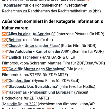
"Kontraste"
für die kontinuierlichen investigativen
Recherchen zu Randthemen des Rechtsradikalismus (rbb)
Außerdem nominiert in der Kategorie Information &
Kultur waren:
"Alles ist eins. Außer der 0."
(Interzone Pictures für NDR)
"Bettina"
(solo:film für rbb)
"Chaddr - Unter uns der Fluss"
(Karbe Film für NDR)
"Die Autobahn - Kampf um die A49"
(Sternfilm für WDR)
"Endlich Tacheles"
(HANFGARN & UFER
Filmproduktion/Schramm Matthes Film für ZDF/3sat/WDR)
"Geld für Mutter nach Simbabwe"
(Ma.ja.de
Filmproduktion/STEPS für ZDF/ARTE)
"Genderation"
(Hyena Films für ZDF/3sat)
"Gladbeck: Das Geiseldrama"
(Film Five für Netflix)
"Habermas - Philosoph und Europäer"
(Vincent
Productions für ZDF/ARTE)
"Melodie Raum 222"
(zischlermann filmproduktion/AP