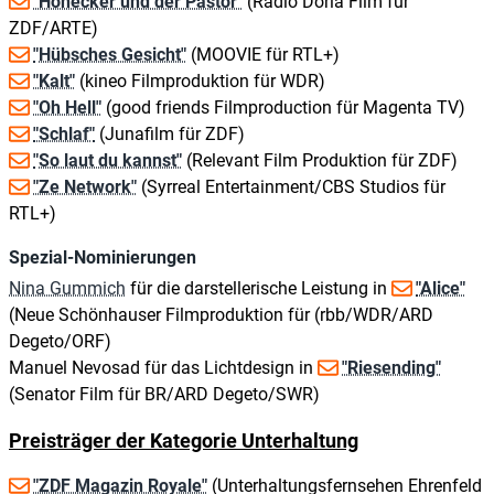
"Honecker und der Pastor"
(Radio Doria Film für
ZDF/ARTE)
"Hübsches Gesicht"
(MOOVIE für RTL+)
"Kalt"
(kineo Filmproduktion für WDR)
"Oh Hell"
(good friends Filmproduction für Magenta TV)
"Schlaf"
(Junafilm für ZDF)
"So laut du kannst"
(Relevant Film Produktion für ZDF)
"Ze Network"
(Syrreal Entertainment/CBS Studios für
RTL+)
Spezial-Nominierungen
Nina Gummich
für die darstellerische Leistung in
"Alice"
(Neue Schönhauser Filmproduktion für (rbb/WDR/ARD
Degeto/ORF)
Manuel Nevosad für das Lichtdesign in
"Riesending"
(Senator Film für BR/ARD Degeto/SWR)
Preisträger der Kategorie Unterhaltung
"ZDF Magazin Royale"
(Unterhaltungsfernsehen Ehrenfeld