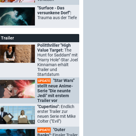
"Surface - Das
versunkene Dorf":
Trauma aus der Tiefe
Trailer
Politthriller "High
Value Target:
The
Hunt for Saddam" mit
"Harry Hole"-Star Joel
Kinnaman erhält
Trailer und
Startdatum
"Star Wars"
UPDATE
stellt neue Anime-
Serie "Die neunte
Jedi" mit erstem
Trailer vor
"Cupertino":
Endlich
erster Trailer zur
neuen Serie mit Mike
Colter ("Evil")
"Outer
UPDATE
Banks":
Finaler Trailer