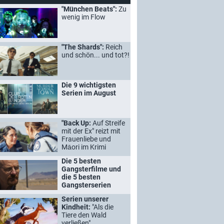
"München Beats":
Zu
wenig im Flow
"The Shards":
Reich
und schön... und tot?!
Die 9 wichtigsten
Serien im August
"Back Up:
Auf Streife
mit der Ex" reizt mit
Frauenliebe und
Māori im Krimi
Die 5 besten
Gangsterfilme und
die 5 besten
Gangsterserien
Serien unserer
Kindheit:
"Als die
Tiere den Wald
verließen"