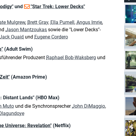
rodigy"
und
"Star Trek: Lower Decks"
ate Mulgrew
,
Brett Gray
,
Ella Purnell
,
Angus Imrie
,
nd
Jason Mantzoukas
sowie die "Lower Decks"-
Jack Quaid
und
Eugene Cordero
e"
(Adult Swim)
usführender Produzent
Raphael Bob-Waksberg
und
Zeit"
(Amazon Prime)
: Distant Lands" (HBO Max)
 Muto
und die Synchronsprecher
John DiMaggio
,
Olagundoye
he Universe: Revelation"
(Netflix)