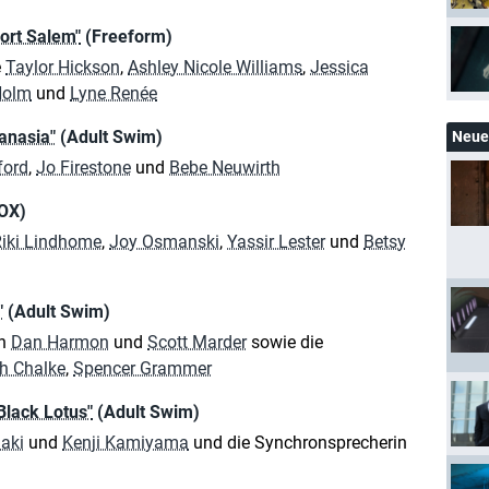
ort Salem"
(Freeform)
e
Taylor Hickson
,
Ashley Nicole Williams
,
Jessica
Holm
und
Lyne Renée
anasia"
(Adult Swim)
Neue 
ford
,
Jo Firestone
und
Bebe Neuwirth
OX)
iki Lindhome
,
Joy Osmanski
,
Yassir Lester
und
Betsy
"
(Adult Swim)
en
Dan Harmon
und
Scott Marder
sowie die
h Chalke
,
Spencer Grammer
Black Lotus"
(Adult Swim)
aki
und
Kenji Kamiyama
und die Synchronsprecherin