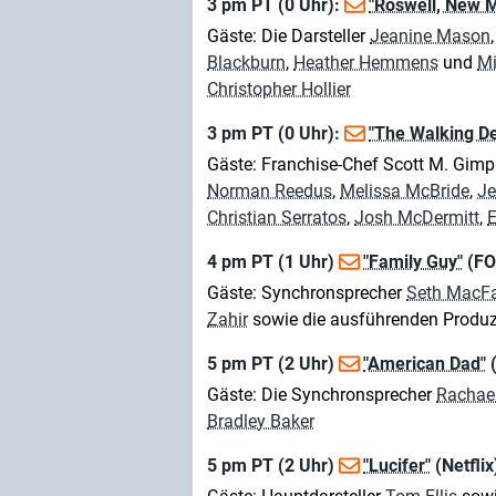
3 pm PT (0 Uhr):
"Roswell, New M
Gäste: Die Darsteller
Jeanine Mason
Blackburn
,
Heather Hemmens
und
Mi
Christopher Hollier
3 pm PT (0 Uhr):
"The Walking D
Gäste: Franchise-Chef Scott M. Gim
Norman Reedus
,
Melissa McBride
,
Je
Christian Serratos
,
Josh McDermitt
,
E
4 pm PT (1 Uhr)
"Family Guy"
(FO
Gäste: Synchronsprecher
Seth MacFa
Zahir
sowie die ausführenden Produ
5 pm PT (2 Uhr)
"American Dad"
Gäste: Die Synchronsprecher
Rachae
Bradley Baker
5 pm PT (2 Uhr)
"Lucifer"
(Netflix