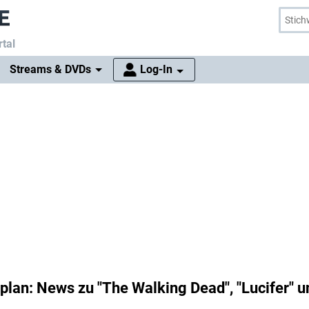
tal
Streams & DVDs
Log-In
lan: News zu "The Walking Dead", "Lucifer" u