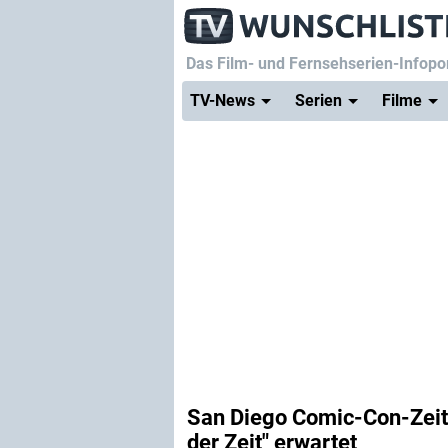
Das Film- und Fernsehserien-Infopor
TV-News
Serien
Filme
San Diego Comic-Con-Zeitp
der Zeit" erwartet