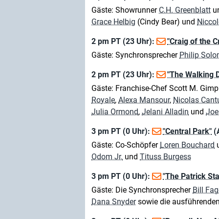
Gäste: Showrunner
C.H. Greenblatt
un
Grace Helbig
(Cindy Bear) und
Nicco
2 pm PT (23 Uhr):
"Craig of the C
Gäste: Synchronsprecher
Philip Sol
2 pm PT (23 Uhr):
"The Walking 
Gäste: Franchise-Chef Scott M. Gim
Royale
,
Alexa Mansour
,
Nicolas Cant
Julia Ormond
,
Jelani Alladin
und
Joe
3 pm PT (0 Uhr):
"Central Park"
(
Gäste: Co-Schöpfer
Loren Bouchard
Odom Jr.
und
Tituss Burgess
3 pm PT (0 Uhr):
"The Patrick St
Gäste: Die Synchronsprecher
Bill Fa
Dana Snyder
sowie die ausführende