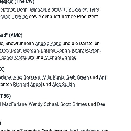
exico"
(The CW)
,
Nathan Dean
,
Michael Vlamis
,
Lily Cowles
,
Tyler
chael Trevino
sowie der ausführende Produzent
ead"
(AMC)
ple, Showrunnerin
Angela Kang
und die Darsteller
ffrey Dean Morgan
,
Lauren Cohan
,
Khary Payton
,
leanor Matsuura
und
Michael James
X)
rlane
,
Alex Borstein
,
Mila Kunis
,
Seth Green
und
Arif
zenten
Richard Appel
und
Alec Sulkin
(TBS)
l MacFarlane
,
Wendy Schaal
,
Scott Grimes
und
Dee
)