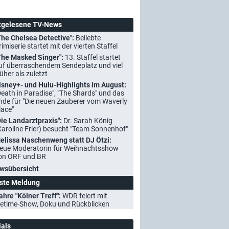
tgelesene TV-News
The Chelsea Detective":
Beliebte
rimiserie startet mit der vierten Staffel
The Masked Singer":
13. Staffel startet
uf überraschendem Sendeplatz und viel
rüher als zuletzt
isney+- und Hulu-Highlights im August:
Death in Paradise", "The Shards" und das
nde für "Die neuen Zauberer vom Waverly
lace"
Die Landarztpraxis":
Dr. Sarah König
Caroline Frier) besucht "Team Sonnenhof"
elissa Naschenweng statt DJ Ötzi:
eue Moderatorin für Weihnachtsshow
on ORF und BR
wsübersicht
ste Meldung
ahre "Kölner Treff":
WDR feiert mit
etime-Show, Doku und Rückblicken
ials