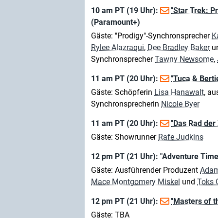
10 am PT (19 Uhr):
"Star Trek: P
(Paramount+)
Gäste: "Prodigy"-Synchronsprecher
K
Rylee Alazraqui
,
Dee Bradley Baker
u
Synchronsprecher
Tawny Newsome
,
11 am PT (20 Uhr):
"Tuca & Berti
Gäste: Schöpferin
Lisa Hanawalt
, a
Synchronsprecherin
Nicole Byer
11 am PT (20 Uhr):
"Das Rad der 
Gäste: Showrunner
Rafe Judkins
12 pm PT (21 Uhr): "Adventure Time
Gäste: Ausführender Produzent
Adam
Mace Montgomery Miskel
und
Toks 
12 pm PT (21 Uhr):
"Masters of t
Gäste: TBA