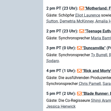
2 pm PT (23 Uhr):
"Motherland: F
Gäste: Schöpfer
Eliot Laurence
sowi
Sutton
,
Demetria McKinney
,
Amalia 
2 pm PT (23 Uhr):
"Teenage Euth
Gäste: Synchronsprecher
Maria Bam
3 pm PT (0 Uhr):
"Duncanville"
(F
Gäste: Synchronsprecher
Ty Burrell
,
R
Sodaro
.
4 pm PT (1 Uhr):
"Rick and Morty
Gäste: Die ausführenden Produzent
Synchronsprecher
Chris Parnell
,
Sara
5 pm PT (2 Uhr):
"Blade Runner: 
Gäste: Die Co-Regisseure
Shinji Aram
Jessica Henwick