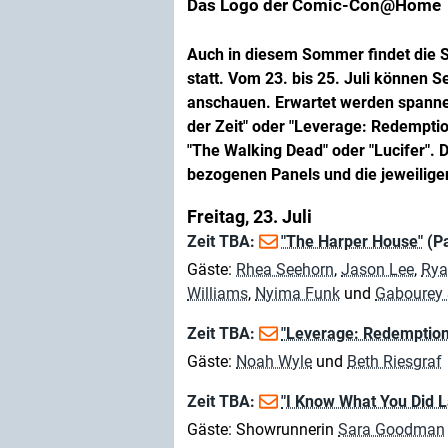
Das Logo der Comic-Con@Home
Auch in diesem Sommer findet die S
statt. Vom 23. bis 25. Juli können 
anschauen. Erwartet werden spanne
der Zeit" oder "Leverage: Redempti
"The Walking Dead" oder "Lucifer". Di
bezogenen Panels und die jeweilige
Freitag, 23. Juli
Zeit TBA:
"The Harper House"
(P
Gäste:
Rhea Seehorn
,
Jason Lee
,
Rya
Williams
,
Nyima Funk
und
Gabourey 
Zeit TBA:
"Leverage: Redemption
Gäste:
Noah Wyle
und
Beth Riesgraf
Zeit TBA:
"I Know What You Did 
Gäste: Showrunnerin
Sara Goodman