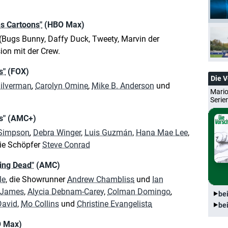
s Cartoons"
(HBO Max)
(Bugs Bunny, Daffy Duck, Tweety, Marvin der
on mit der Crew.
s"
(FOX)
Die 
Silverman
,
Carolyn Omine
,
Mike B. Anderson
und
Mario
Serie
hs" (AMC+)
Simpson
,
Debra Winger
,
Luis Guzmán
,
Hana Mae Lee
,
e Schöpfer
Steve Conrad
ing Dead"
(AMC)
le
, die Showrunner
Andrew Chambliss
und
Ian
 James
,
Alycia Debnam-Carey
,
Colman Domingo
,
be
David
,
Mo Collins
und
Christine Evangelista
be
O Max)