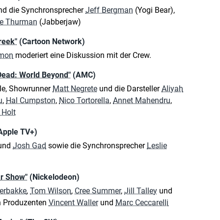
d die Synchronsprecher
Jeff Bergman
(Yogi Bear),
le Thurman
(Jabberjaw)
reek"
(Cartoon Network)
omon
moderiert eine Diskussion mit der Crew.
Dead: World Beyond"
(AMC)
ple, Showrunner
Matt Negrete
und die Darsteller
Aliyah
u
,
Hal Cumpston
,
Nico Tortorella
,
Annet Mahendru
,
 Holt
Apple TV+)
und
Josh Gad
sowie die Synchronsprecher
Leslie
ar Show"
(Nickelodeon)
gerbakke
,
Tom Wilson
,
Cree Summer
,
Jill Talley
und
n Produzenten
Vincent Waller
und
Marc Ceccarelli