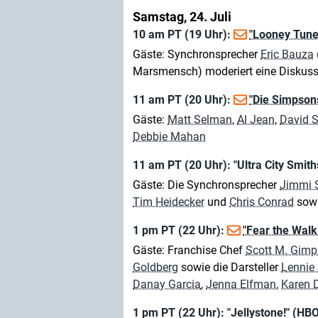
Samstag, 24. Juli
10 am PT (19 Uhr):
"Looney Tune
Gäste: Synchronsprecher
Eric Bauza
Marsmensch) moderiert eine Diskussi
11 am PT (20 Uhr):
"Die Simpson
Gäste:
Matt Selman
,
Al Jean
,
David 
Debbie Mahan
11 am PT (20 Uhr): "Ultra City Smit
Gäste: Die Synchronsprecher
Jimmi 
Tim Heidecker
und
Chris Conrad
sowi
1 pm PT (22 Uhr):
"Fear the Walk
Gäste: Franchise Chef
Scott M. Gimp
Goldberg
sowie die Darsteller
Lennie
Danay Garcia
,
Jenna Elfman
,
Karen 
1 pm PT (22 Uhr): "Jellystone!" (HB