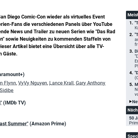
Meis
an Diego Comic-Con wieder als virtuelles Event
"
Serien-Fans die verschiedenen Panels über YouTube
K
nde News und Trailer zu neuen Serien wie "Das Rad
"
on" sowie Neuigkeiten zu kommenden Staffeln von
a
f
eser Artikel bietet eine Übersicht über alle TV-
D
n Gäste.
"
E
P
"
aramount+)
(
n Flynn
,
VyVy Nguyen
,
Lance Krall
,
Gary Anthony
M
N
Sidibe
v
Ne
"
(IMDb TV)
Näch
50 J
Prim
Last Summer"
(Amazon Prime)
Spec