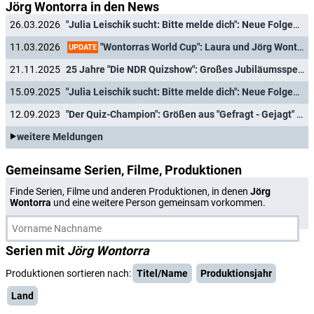
Jörg Wontorra in den News
26.03.2026
"Julia Leischik sucht: Bitte melde dich": Neue Folgen in Sicht
"Wontorras World Cup": Laura und Jörg Wontorra stimmen auf Fußball-WM ein
11.03.2026
UPDATE
21.11.2025
25 Jahre "Die NDR Quizshow": Großes Jubiläumsspecial und Nostalgienacht
15.09.2025
"Julia Leischik sucht: Bitte melde dich": Neue Folgen in Sicht
12.09.2023
"Der Quiz-Champion": Größen aus "Gefragt - Gejagt" und "Quizduell-Olymp" im Spenden-Special
weitere Meldungen
Gemeinsame Serien, Filme, Produktionen
Finde Serien, Filme und anderen Produktionen, in denen
Jörg
Wontorra
und eine weitere Person gemeinsam vorkommen.
Serien mit
Jörg Wontorra
Produktionen sortieren nach:
Titel/Name
Produktionsjahr
Land