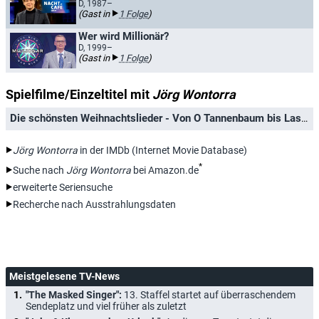
D, 1987–
(Gast in
1 Folge
)
Wer wird Millionär?
D, 1999–
(Gast in
1 Folge
)
Spielfilme/Einzeltitel mit
Jörg Wontorra
Die schönsten Weihnachtslieder - Von O Tannenbaum bis Last Christmas
Jörg Wontorra
in der IMDb (Internet Movie Database)
*
Suche nach
Jörg Wontorra
bei Amazon.de
erweiterte Seriensuche
Recherche nach Ausstrahlungsdaten
Meistgelesene TV-News
"The Masked Singer":
13. Staffel startet auf überraschendem
Sendeplatz und viel früher als zuletzt