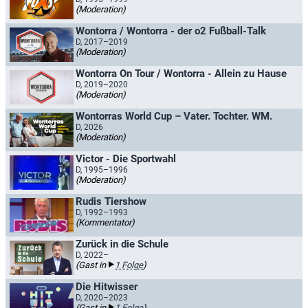
(Moderation)
Wontorra / Wontorra - der o2 Fußball-Talk
D, 2017–2019
(Moderation)
Wontorra On Tour / Wontorra - Allein zu Hause
D, 2019–2020
(Moderation)
Wontorras World Cup – Vater. Tochter. WM.
D, 2026
(Moderation)
Victor - Die Sportwahl
D, 1995–1996
(Moderation)
Rudis Tiershow
D, 1992–1993
(Kommentator)
Zurück in die Schule
D, 2022–
(Gast in
1 Folge
)
Die Hitwisser
D, 2020–2023
(Gast in
1 Folge
)