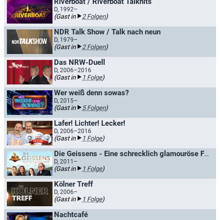
Riverboat / Riverboat Talkhits
D, 1992–
(Gast in
2 Folgen
)
NDR Talk Show / Talk nach neun
D, 1979–
(Gast in
2 Folgen
)
Das NRW-Duell
D, 2006–2016
(Gast in
1 Folge
)
Wer weiß denn sowas?
D, 2015–
(Gast in
5 Folgen
)
Lafer! Lichter! Lecker!
D, 2006–2016
(Gast in
1 Folge
)
Die Geissens - Eine schrecklich glamouröse Familie!
D, 2011–
(Gast in
1 Folge
)
Kölner Treff
D, 2006–
(Gast in
1 Folge
)
Nachtcafé