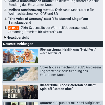
"Joko & Klaas machen Urlaub":
An diesem Tag startet die neue
Sendung des Entertainer-Duos
Melissa Naschenweng statt DJ Ötzi:
Neue Moderatorin für
Weihnachtsshow von ORF und BR
"The Voice of Germany" statt "The Masked Singer" am
Samstagabend
"Akte X:
Jenseits der Wahrheit": Überraschende
UPDATE
Streaming-Premiere für Director's Cut
Newsübersicht
Neueste Meldungen
Überraschung:
Heidi Klums "HeidiFest"
wechselt zu RTL
"Joko & Klaas machen Urlaub":
An diesem
Tag startet die neue Sendung des
Entertainer-Duos
Dieser "Blue Bloods"-Veteran besucht
Spin-off "Boston Blue"
Quoten:
ZDF punktet mit Krimi-Aufgüssen,