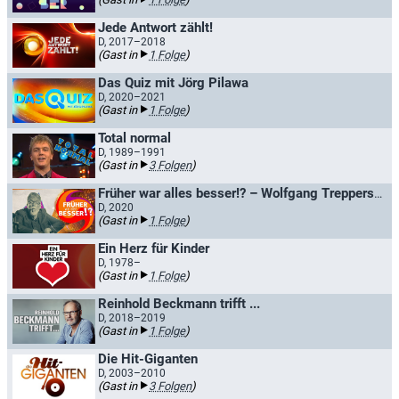
Jede Antwort zählt!
D, 2017–2018
(Gast in
1 Folge
)
Das Quiz mit Jörg Pilawa
D, 2020–2021
(Gast in
1 Folge
)
Total normal
D, 1989–1991
(Gast in
3 Folgen
)
Früher war alles besser!? – Wolfgang Treppers Zeitreise
D, 2020
(Gast in
1 Folge
)
Ein Herz für Kinder
D, 1978–
(Gast in
1 Folge
)
Reinhold Beckmann trifft ...
D, 2018–2019
(Gast in
1 Folge
)
Die Hit-Giganten
D, 2003–2010
(Gast in
3 Folgen
)