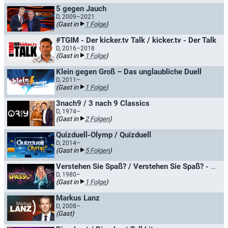
5 gegen Jauch
D, 2009–2021
(Gast in
1 Folge
)
#TGIM - Der kicker.tv Talk / kicker.tv - Der Talk
D, 2016–2018
(Gast in
1 Folge
)
Klein gegen Groß – Das unglaubliche Duell
D, 2011–
(Gast in
1 Folge
)
3nach9 / 3 nach 9 Classics
D, 1974–
(Gast in
2 Folgen
)
Quizduell-Olymp / Quizduell
D, 2014–
(Gast in
5 Folgen
)
Verstehen Sie Spaß? / Verstehen Sie Spaß? - Die Hallervorden-Show
D, 1980–
(Gast in
1 Folge
)
Markus Lanz
D, 2008–
(Gast)