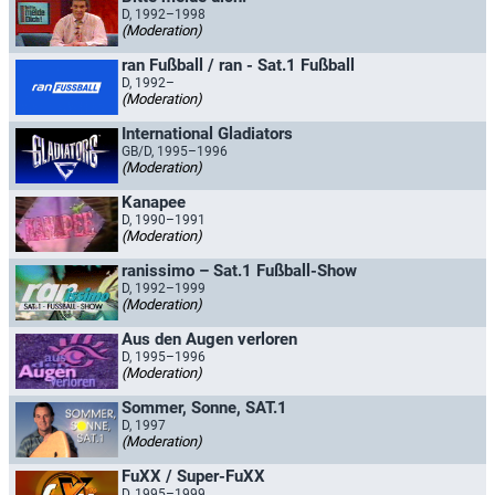
D, 1992–1998
(Moderation)
ran Fußball / ran - Sat.1 Fußball
D, 1992–
(Moderation)
International Gladiators
GB/D, 1995–1996
(Moderation)
Kanapee
D, 1990–1991
(Moderation)
ranissimo – Sat.1 Fußball-Show
D, 1992–1999
(Moderation)
Aus den Augen verloren
D, 1995–1996
(Moderation)
Sommer, Sonne, SAT.1
D, 1997
(Moderation)
FuXX / Super-FuXX
D, 1995–1999