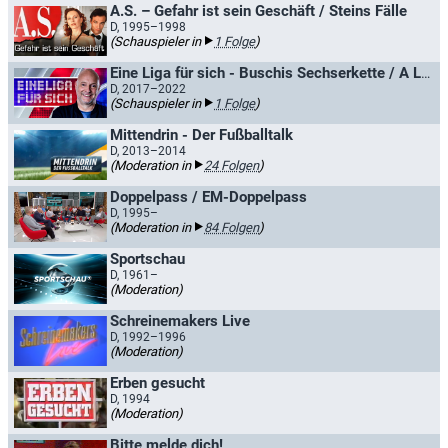
A.S. – Gefahr ist sein Geschäft / Steins Fälle
D, 1995–1998
(Schauspieler in
1 Folge
)
Eine Liga für sich - Buschis Sechserkette / A League of Their Own
D, 2017–2022
(Schauspieler in
1 Folge
)
Mittendrin - Der Fußballtalk
D, 2013–2014
(Moderation in
24 Folgen
)
Doppelpass / EM-Doppelpass
D, 1995–
(Moderation in
84 Folgen
)
Sportschau
D, 1961–
(Moderation)
Schreinemakers Live
D, 1992–1996
(Moderation)
Erben gesucht
D, 1994
(Moderation)
Bitte melde dich!