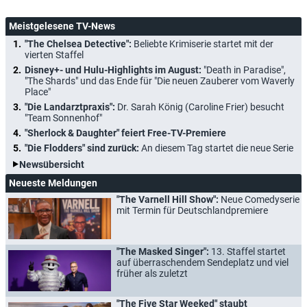
Meistgelesene TV-News
"The Chelsea Detective":
Beliebte Krimiserie startet mit der
vierten Staffel
Disney+- und Hulu-Highlights im August:
"Death in Paradise",
"The Shards" und das Ende für "Die neuen Zauberer vom Waverly
Place"
"Die Landarztpraxis":
Dr. Sarah König (Caroline Frier) besucht
"Team Sonnenhof"
"Sherlock & Daughter" feiert Free-TV-Premiere
"Die Flodders" sind zurück:
An diesem Tag startet die neue Serie
Newsübersicht
Neueste Meldungen
"The Varnell Hill Show":
Neue Comedyserie
mit Termin für Deutschlandpremiere
"The Masked Singer":
13. Staffel startet
auf überraschendem Sendeplatz und viel
früher als zuletzt
"The Five Star Weeked" staubt