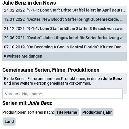
Julie Benz in den News
24.02.2022
"9-1-1: Lone Star": Dritte Staffel feiert im April Deutschlandpremiere
12.01.2022
"Dexter: New Blood": Staffel bringt Quotenrekorde, wirft Frage nach Staffel 2 auf
21.12.2021
"9-1-1: Lone Star" erhält in Staffel 3 Besuch von zwei "Angel"-Stars
29.06.2021
"Dexter": John Lithgow kehrt für Serienfortsetzung zurück
07.10.2019
"On Becoming A God In Central Florida": Kirsten Dunst brilliert in Florida-Noir-Serie
weitere Meldungen
Gemeinsame Serien, Filme, Produktionen
Finde Serien, Filme und anderen Produktionen, in denen
Julie Benz
und eine weitere Person gemeinsam vorkommen.
Serien mit
Julie Benz
Produktionen sortieren nach:
Titel/Name
Produktionsjahr
Land