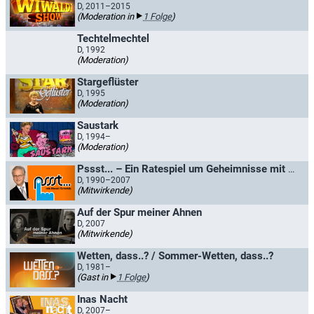
D, 2011–2015
(Moderation in
1 Folge
)
Techtelmechtel
D, 1992
(Moderation)
Stargeflüster
D, 1995
(Moderation)
Saustark
D, 1994–
(Moderation)
Pssst... – Ein Ratespiel um Geheimnisse mit Harald Schmidt
D, 1990–2007
(Mitwirkende)
Auf der Spur meiner Ahnen
D, 2007
(Mitwirkende)
Wetten, dass..? / Sommer-Wetten, dass..?
D, 1981–
(Gast in
1 Folge
)
Inas Nacht
D, 2007–