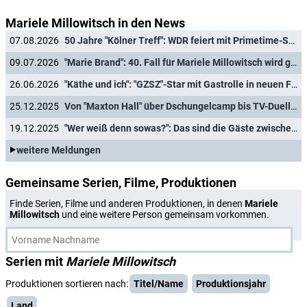
Mariele Millowitsch in den News
07.08.2026
50 Jahre "Kölner Treff": WDR feiert mit Primetime-Show, Doku und Rückblicken
09.07.2026
"Marie Brand": 40. Fall für Mariele Millowitsch wird gedreht
26.06.2026
"Käthe und ich": "GZSZ"-Star mit Gastrolle in neuen Folgen
25.12.2025
Von "Maxton Hall" über Dschungelcamp bis TV-Duell: Das waren die größten Hits 2025
19.12.2025
"Wer weiß denn sowas?": Das sind die Gäste zwischen Weihnachten und Neujahr 2025/26
weitere Meldungen
Gemeinsame Serien, Filme, Produktionen
Finde Serien, Filme und anderen Produktionen, in denen
Mariele
Millowitsch
und eine weitere Person gemeinsam vorkommen.
Serien mit
Mariele Millowitsch
Produktionen sortieren nach:
Titel/Name
Produktionsjahr
Land