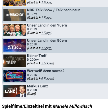
(Gast in
1 Folge
)
NDR Talk Show / Talk nach neun
D, 1979–
(Gast in
1 Folge
)
Unser Land in den 90ern
D, 2019
(Gast in
1 Folge
)
Unser Land in den 80ern
D, 2018
(Gast in
1 Folge
)
Kölner Treff
D, 2006–
(Gast in
7 Folgen
)
Wer weiß denn sowas?
D, 2015–
(Gast in
6 Folgen
)
Markus Lanz
D, 2008–
(Gast)
Spielfilme/Einzeltitel mit
Mariele Millowitsch