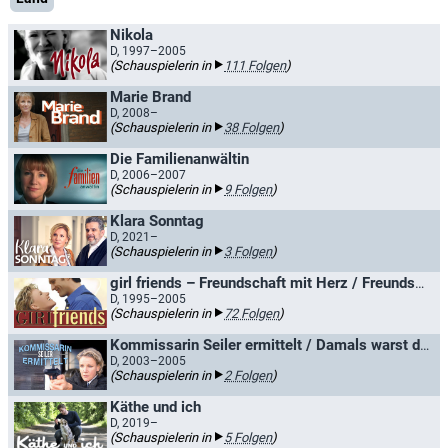
Nikola
D, 1997–2005
(Schauspielerin in
111 Folgen
)
Marie Brand
D, 2008–
(Schauspielerin in
38 Folgen
)
Die Familienanwältin
D, 2006–2007
(Schauspielerin in
9 Folgen
)
Klara Sonntag
D, 2021–
(Schauspielerin in
3 Folgen
)
girl friends – Freundschaft mit Herz / Freundschaft mit Herz - die girl friends
D, 1995–2005
(Schauspielerin in
72 Folgen
)
Kommissarin Seiler ermittelt / Damals warst du still
D, 2003–2005
(Schauspielerin in
2 Folgen
)
Käthe und ich
D, 2019–
(Schauspielerin in
5 Folgen
)