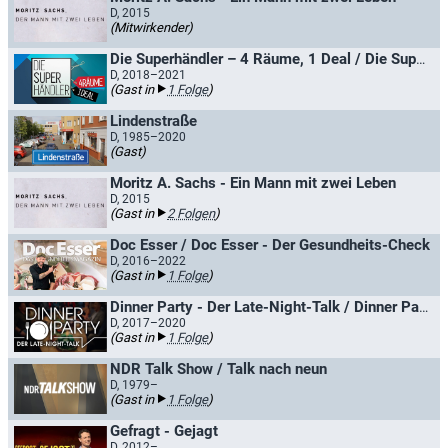
D, 2015
(Mitwirkender)
Die Superhändler – 4 Räume, 1 Deal / Die Superhändler XXL
D, 2018–2021
(Gast in
1 Folge
)
Lindenstraße
D, 1985–2020
(Gast)
Moritz A. Sachs - Ein Mann mit zwei Leben
D, 2015
(Gast in
2 Folgen
)
Doc Esser / Doc Esser - Der Gesundheits-Check
D, 2016–2022
(Gast in
1 Folge
)
Dinner Party - Der Late-Night-Talk / Dinner Party - Marlene lädt zum Talk
D, 2017–2020
(Gast in
1 Folge
)
NDR Talk Show / Talk nach neun
D, 1979–
(Gast in
1 Folge
)
Gefragt - Gejagt
D, 2012–