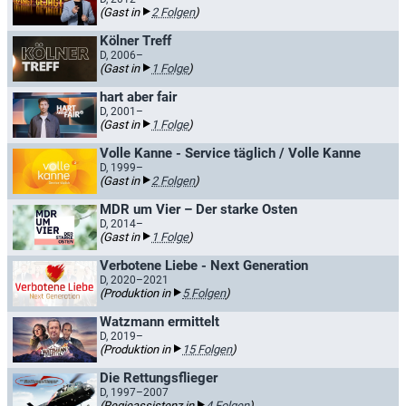
(Gast in
2 Folgen
)
Kölner Treff
D, 2006–
(Gast in
1 Folge
)
hart aber fair
D, 2001–
(Gast in
1 Folge
)
Volle Kanne - Service täglich / Volle Kanne
D, 1999–
(Gast in
2 Folgen
)
MDR um Vier – Der starke Osten
D, 2014–
(Gast in
1 Folge
)
Verbotene Liebe - Next Generation
D, 2020–2021
(Produktion in
5 Folgen
)
Watzmann ermittelt
D, 2019–
(Produktion in
15 Folgen
)
Die Rettungsflieger
D, 1997–2007
(Regieassistenz in
4 Folgen
)