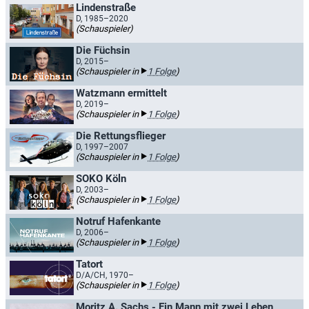
Lindenstraße
D, 1985–2020
(Schauspieler)
Die Füchsin
D, 2015–
(Schauspieler in
1 Folge
)
Watzmann ermittelt
D, 2019–
(Schauspieler in
1 Folge
)
Die Rettungsflieger
D, 1997–2007
(Schauspieler in
1 Folge
)
SOKO Köln
D, 2003–
(Schauspieler in
1 Folge
)
Notruf Hafenkante
D, 2006–
(Schauspieler in
1 Folge
)
Tatort
D/A/CH, 1970–
(Schauspieler in
1 Folge
)
Moritz A. Sachs - Ein Mann mit zwei Leben