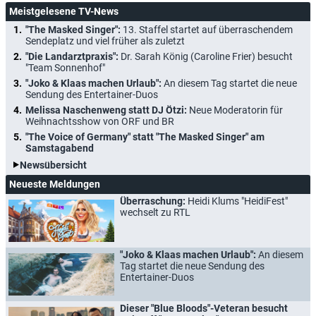
Meistgelesene TV-News
"The Masked Singer":
13. Staffel startet auf überraschendem
Sendeplatz und viel früher als zuletzt
"Die Landarztpraxis":
Dr. Sarah König (Caroline Frier) besucht
"Team Sonnenhof"
"Joko & Klaas machen Urlaub":
An diesem Tag startet die neue
Sendung des Entertainer-Duos
Melissa Naschenweng statt DJ Ötzi:
Neue Moderatorin für
Weihnachtsshow von ORF und BR
"The Voice of Germany" statt "The Masked Singer" am
Samstagabend
Newsübersicht
Neueste Meldungen
Überraschung:
Heidi Klums "HeidiFest"
wechselt zu RTL
"Joko & Klaas machen Urlaub":
An diesem
Tag startet die neue Sendung des
Entertainer-Duos
Dieser "Blue Bloods"-Veteran besucht