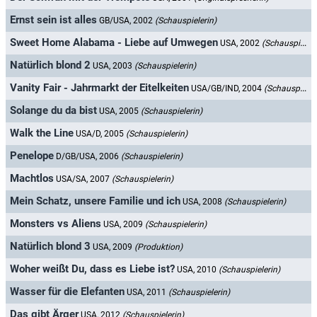
Ernst sein ist alles
GB/USA, 2002
(Schauspielerin)
Sweet Home Alabama - Liebe auf Umwegen
USA, 2002
(Schauspielerin)
Natürlich blond 2
USA, 2003
(Schauspielerin)
Vanity Fair - Jahrmarkt der Eitelkeiten
USA/GB/IND, 2004
(Schauspielerin)
Solange du da bist
USA, 2005
(Schauspielerin)
Walk the Line
USA/D, 2005
(Schauspielerin)
Penelope
D/GB/USA, 2006
(Schauspielerin)
Machtlos
USA/SA, 2007
(Schauspielerin)
Mein Schatz, unsere Familie und ich
USA, 2008
(Schauspielerin)
Monsters vs Aliens
USA, 2009
(Schauspielerin)
Natürlich blond 3
USA, 2009
(Produktion)
Woher weißt Du, dass es Liebe ist?
USA, 2010
(Schauspielerin)
Wasser für die Elefanten
USA, 2011
(Schauspielerin)
Das gibt Ärger
USA, 2012
(Schauspielerin)