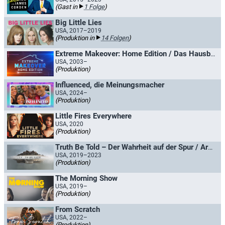
(Gast in
1 Folge
)
Big Little Lies
USA, 2017–2019
(Produktion in
14 Folgen
)
Extreme Makeover: Home Edition / Das Hausbau-Kommando - Trautes Heim, Glück allein
USA, 2003–
(Produktion)
Influenced, die Meinungsmacher
USA, 2024–
(Produktion)
Little Fires Everywhere
USA, 2020
(Produktion)
Truth Be Told – Der Wahrheit auf der Spur / Are You Sleeping
USA, 2019–2023
(Produktion)
The Morning Show
USA, 2019–
(Produktion)
From Scratch
USA, 2022–
(Produktion)