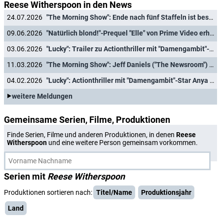
Reese Witherspoon in den News
24.07.2026
"The Morning Show": Ende nach fünf Staffeln ist beschlossene Sache
09.06.2026
"Natürlich blond!"-Prequel "Elle" von Prime Video erhält offiziellen Trailer
03.06.2026
"Lucky": Trailer zu Actionthriller mit "Damengambit"-Star Anya Taylor-Joy veröffentlicht
11.03.2026
"The Morning Show": Jeff Daniels ("The Newsroom") steigt in Staffel 5 der preisgekrönten Dramedy ein
04.02.2026
"Lucky": Actionthriller mit "Damengambit"-Star Anya Taylor-Joy findet Starttermin
weitere Meldungen
Gemeinsame Serien, Filme, Produktionen
Finde Serien, Filme und anderen Produktionen, in denen
Reese
Witherspoon
und eine weitere Person gemeinsam vorkommen.
Serien mit
Reese Witherspoon
Produktionen sortieren nach:
Titel/Name
Produktionsjahr
Land