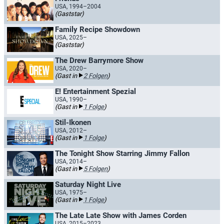
USA, 1994–2004
(Gaststar)
Family Recipe Showdown
USA, 2025–
(Gaststar)
The Drew Barrymore Show
USA, 2020–
(Gast in
2 Folgen
)
E! Entertainment Spezial
USA, 1990–
(Gast in
1 Folge
)
Stil-Ikonen
USA, 2012–
(Gast in
1 Folge
)
The Tonight Show Starring Jimmy Fallon
USA, 2014–
(Gast in
5 Folgen
)
Saturday Night Live
USA, 1975–
(Gast in
1 Folge
)
The Late Late Show with James Corden
USA, 2015–2023