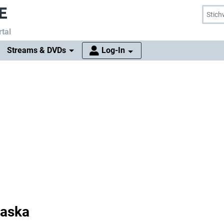
tal
Streams & DVDs
Log-In
laska