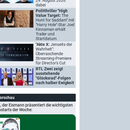
29. August 2026
dabei
Politthriller "High
Value Target:
The
Hunt for Saddam" mit
"Harry Hole"-Star Joel
Kinnaman erhält
Trailer und
Startdatum
"Akte X:
Jenseits der
Wahrheit":
Überraschende
Streaming-Premiere
für Director's Cut
RTL Zwei zeigt
ausstehende
"Glücksrad"-Folgen
nach halber Ewigkeit
Vorschau
, der Eismann präsentiert die wichtigsten
nstarts der Woche: