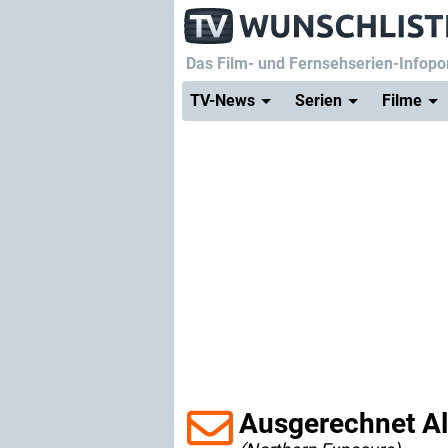
Das Film- und Fernsehserien-Infopor
TV-News
Serien
Filme
Ausgerechnet A