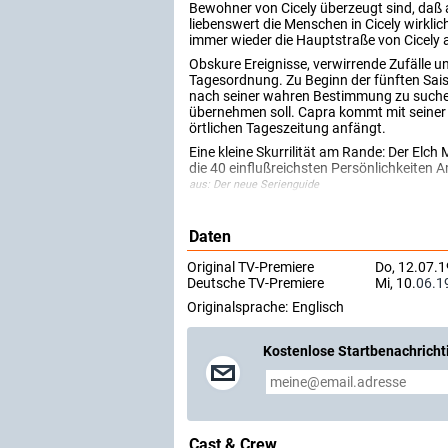
Bewohner von Cicely überzeugt sind, daß au
liebenswert die Menschen in Cicely wirklic
immer wieder die Hauptstraße von Cicely a
Obskure Ereignisse, verwirrende Zufälle 
Tagesordnung. Zu Beginn der fünften Saiso
nach seiner wahren Bestimmung zu suchen. 
übernehmen soll. Capra kommt mit seiner Fr
örtlichen Tageszeitung anfängt.
Eine kleine Skurrilität am Rande: Der Elc
die 40 einflußreichsten Persönlichkeiten 
aus: Der neue Serienguide
Daten
Original TV-Premiere
Do, 12.07.
Deutsche TV-Premiere
Mi, 10.
06.1
Originalsprache:
Englisch
Kostenlose Startbenachricht
Cast & Crew