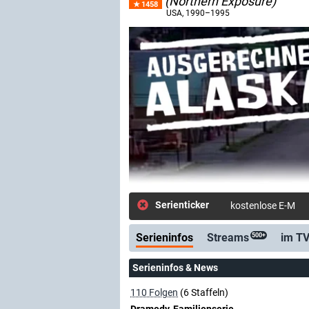
(Northern Exposure)
1458
USA
, 1990–1995
Serienticker
kostenlose E-Mail
Serieninfos
Streams
im T
500+
Serieninfos & News
110 Folgen
(6 Staffeln)
Dramedy, Familienserie