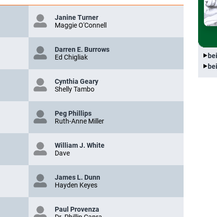
Janine Turner
Maggie O'Connell
Darren E. Burrows
be
Ed Chigliak
be
Cynthia Geary
Shelly Tambo
Peg Phillips
Ruth-Anne Miller
William J. White
Dave
James L. Dunn
Hayden Keyes
Paul Provenza
Dr. Phillip Capra