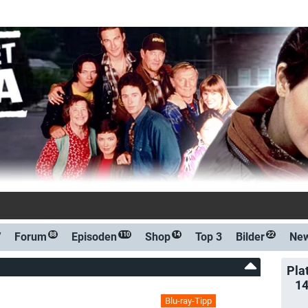
-Benachrichtigung bei Streaming
V
Forum
Episoden
Shop
Top 3
Bilder
Ne
88
110
14
22
Pla
1
Blu-ray-Tipp