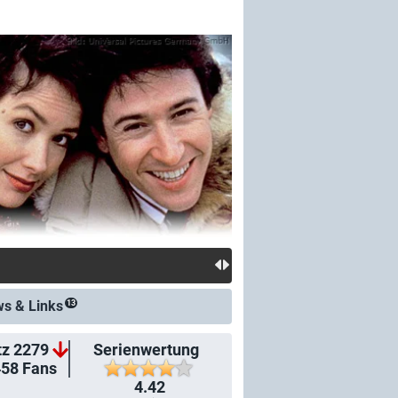
ws &
Links
13
tz 2279
Serienwertung
458
Fans
4.42