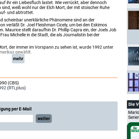
f ihr ein Liebesfluch lastet. Wie verrückt, aber dennoch
h sind, weiß wohl nur der Elch Mort, der mit stoischer Ruhe
uf- und abtrottet.
und scheinbar unerklärliche Phänomene sind an der
n verläßt Dr. Joel Fleishman Cicely, um bei den Eskimos
Maurice stellt daraufhin Dr. Phillip Capra ein, der Joels Job
au Michelle in die Stadt, die als Journalistin bei der
h Mort, der immer im Vorspann zu sehen ist, wurde 1992 unter
Amerikas gewählt.
mehr
1990 (CBS)
992
(
RTLplus
)
Die 
igung per E-Mail
Mario
Serie
weiter