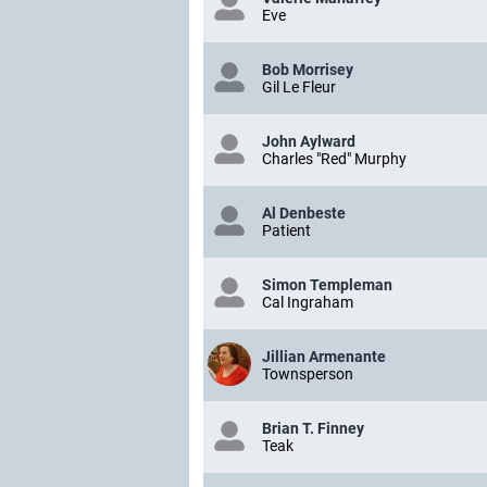
Eve
Bob Morrisey
Gil Le Fleur
John Aylward
Charles "Red" Murphy
Al Denbeste
Patient
Simon Templeman
Cal Ingraham
Jillian Armenante
Townsperson
Brian T. Finney
Teak