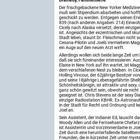
Der frischgebackene New Yorker Mediziner
muß sein Stipendium abarbeiten und hoff
geschickt zu werden. Entgegen seinen Erw
839 (nach anderen Angaben: 214) Einwohn
Cicely nach Alaska versetzt, deren einzig
ist. Angesichts der exzentrischen und skurr
Stadt leben, staunt Dr. Fleischman nicht sc
Cessna-Pilotin und Joels Vermieterin Maggi
ein Auge auf den neuen Arzt wirft.
Allerdings wollen sich beide lange Zeit um
daß sie sich füreinander interessieren. A
Elaine in New York auf ihn wartet, ist Magg
dem verschlafenen Nest zu bleiben. In C
Holling Vincour, der 62jährige Besitzer von
und seine 18jährige Lebensgefährtin Shelly
Schönheitskönigin, ist attraktiv und sex
ganz schön gewitzt sein, obwohl sie nicht 
gesegnet ist. Chris Stevens ist der sexy Di
einziger Radiostation KBHR. Ex-Astronaut
in der Stadt für Recht und Ordnung und leg
Joel an.
Sein Assistent, der Indianer Ed, lauscht 
Woody Allen und die Fernsehserie Chefarzt
ist Assistentin und Vorzimmerdame in Joe
Zeit durch eine herunterfallende Satellite
Freunden, die in kürzester Zeit unter my