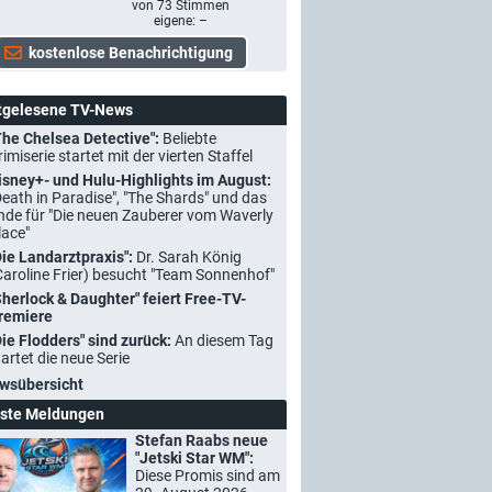
von
73
Stimmen
eigene: –
tgelesene TV-News
The Chelsea Detective":
Beliebte
rimiserie startet mit der vierten Staffel
isney+- und Hulu-Highlights im August:
Death in Paradise", "The Shards" und das
nde für "Die neuen Zauberer vom Waverly
lace"
Die Landarztpraxis":
Dr. Sarah König
Caroline Frier) besucht "Team Sonnenhof"
Sherlock & Daughter" feiert Free-TV-
remiere
Die Flodders" sind zurück:
An diesem Tag
tartet die neue Serie
wsübersicht
ste Meldungen
Stefan Raabs neue
"Jetski Star WM":
Diese Promis sind am