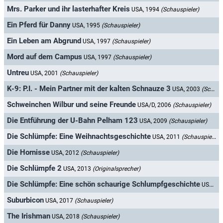
Mrs. Parker und ihr lasterhafter Kreis
USA, 1994
(Schauspieler)
Ein Pferd für Danny
USA, 1995
(Schauspieler)
Ein Leben am Abgrund
USA, 1997
(Schauspieler)
Mord auf dem Campus
USA, 1997
(Schauspieler)
Untreu
USA, 2001
(Schauspieler)
K-9: P.I. - Mein Partner mit der kalten Schnauze 3
USA, 2003
(Schauspieler)
Schweinchen Wilbur und seine Freunde
USA/D, 2006
(Schauspieler)
Die Entführung der U-Bahn Pelham 123
USA, 2009
(Schauspieler)
Die Schlümpfe: Eine Weihnachtsgeschichte
USA, 2011
(Schauspieler)
Die Hornisse
USA, 2012
(Schauspieler)
Die Schlümpfe 2
USA, 2013
(Originalsprecher)
Die Schlümpfe: Eine schön schaurige Schlumpfgeschichte
USA, 2013
Suburbicon
USA, 2017
(Schauspieler)
The Irishman
USA, 2018
(Schauspieler)