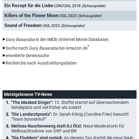
Ein Rezept für die Liebe
CDN/USA, 2018
(Schauspieler)
Killers of the Flower Moon
USA, 2023
(Schauspieler)
Sound of Freedom
USA, 2023
(Schauspieler)
Gary Basaraba
in der IMDb (Internet Movie Database)
*
Suche nach
Gary Basaraba
bei Amazon.de
erweiterte Seriensuche
Recherche nach Ausstrahlungsdaten
Meistgelesene TV-News
"The Masked Singer":
13. Staffel startet auf überraschendem
Sendeplatz und viel früher als zuletzt
"Die Landarztpraxis":
Dr. Sarah König (Caroline Frier) besucht
"Team Sonnenhof"
Melissa Naschenweng statt DJ Ötzi:
Neue Moderatorin für
Weihnachtsshow von ORF und BR
"Die Flodders" sind zurück:
An diesem Tag startet die neue Serie