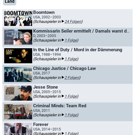
Land
Boomtown
USA, 2002–2003
(Schauspieler in
24 Folgen
)
Kommissarin Seiler ermittelt / Damals warst du still
D, 2003–2005
(Schauspieler in
1 Folge
)
In the Line of Duty / Mord in der Dämmerung
USA, 1988–1994
(Schauspieler in
1 Folge
)
Chicago Justice / Chicago Law
USA, 2017
(Schauspieler in
2 Folgen
)
Jesse Stone
USA, 2005–2015
(Schauspieler in
1 Folge
)
Criminal Minds: Team Red
USA, 2011
(Schauspieler in
1 Folge
)
Forever
USA, 2014–2015
(Schauspieler in
1 Folge
)