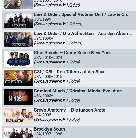
USA, 2005–2016
(Schauspieler in
1 Folge
)
Law & Order: Special Victims Unit / Law & Order: New York
USA, 1999–
(Schauspieler in
2 Folgen
)
Law & Order / Die Aufrechten - Aus den Akten der Straße
USA, 1990–
(Schauspieler in
2 Folgen
)
Blue Bloods – Crime Scene New York
USA, 2010–2024
(Schauspieler in
1 Folge
)
CSI / CSI - Den Tätern auf der Spur
USA, 2000–2015
(Schauspieler in
1 Folge
)
Criminal Minds / Criminal Minds: Evolution
USA, 2005–
(Schauspieler in
1 Folge
)
Grey's Anatomy – Die jungen Ärzte
USA, 2005–
(Schauspieler in
1 Folge
)
Brooklyn South
USA, 1997–1998