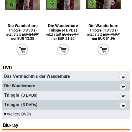
Die Wanderhure
Die Wanderhure
Die Wanderhure
Trilogie (3 DVDs)
Trilogie (4 DVDs)
Trilogie (4 DVDs)
jetzt statt
EUR 24,99
¹
jetzt statt
EUR 89,97
¹
jetzt statt
EUR 79,97
¹
nur EUR 13,35
nur EUR 21,20
nur EUR 51,96
DVD
*
Das Vermächtnis der Wanderhure
*
Die Wanderhure
*
Trilogie
(3 DVDs)
*
Trilogie
(3 DVDs)
weitere DVDs
Blu-ray