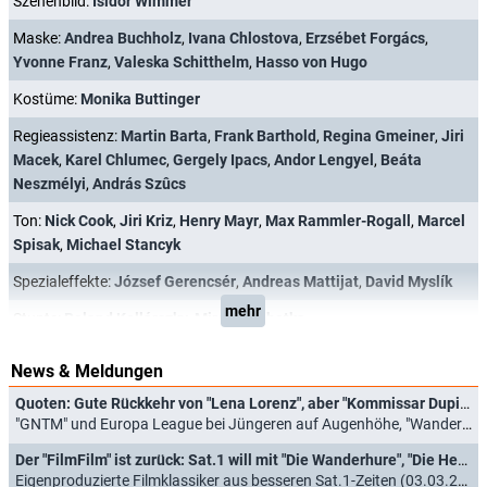
Szenenbild:
Isidor Wimmer
Maske:
Andrea Buchholz
,
Ivana Chlostova
,
Erzsébet Forgács
,
Yvonne Franz
,
Valeska Schitthelm
,
Hasso von Hugo
Kostüme:
Monika Buttinger
Regieassistenz:
Martin Barta
,
Frank Barthold
,
Regina Gmeiner
,
Jiri
Macek
,
Karel Chlumec
,
Gergely Ipacs
,
Andor Lengyel
,
Beáta
Neszmélyi
,
András Szûcs
Ton:
Nick Cook
,
Jiri Kriz
,
Henry Mayr
,
Max Rammler-Rogall
,
Marcel
Spisak
,
Michael Stancyk
Spezialeffekte:
József Gerencsér
,
Andreas Mattijat
,
David Myslík
mehr
Stunts:
Roland Kollárszky
,
Miroslav Lhotka
News & Meldungen
Quoten: Gute Rückkehr von "Lena Lorenz", aber "Kommissar Dupin" unschlagbar
"GNTM" und Europa League bei Jüngeren auf Augenhöhe, "Wanderhure" kaum gefragt (21.04.2023)
Der "FilmFilm" ist zurück: Sat.1 will mit "Die Wanderhure", "Die Hebamme" und Co. punkten
Eigenproduzierte Filmklassiker aus besseren Sat.1-Zeiten (03.03.2023)