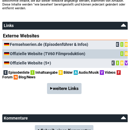
Bestimmte Inhalte, die auf dieser Website angezeigt werden, stammen von Amazon.
Diese Inhalte werden "wie besehen" bereitgestellt und können jederzeit geändert oder
entfernt werden.
Links
Externe Websites
Fernsehserien.de (Episodenführer & Infos)
E
I
B
Offizielle Website (TV60 Filmproduktion)
I
B
Offizielle Website (5+)
E
I
B
V
E
Episodenliste
I
Inhaltsangabe
B
Bilder
A
Audio/Musik
V
Videos
F
Forum
N
Blog/News
weitere Links
Kommentare