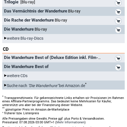
*
Trilogie
[Blu-ray]
*
Das Vermächtnis der Wanderhure
Blu-ray
*
Die Rache der Wanderhure
Blu-ray
*
Die Wanderhure
Blu-ray
weitere Blu-ray-Discs
CD
*
Die Wanderhure Best of (Deluxe Edition inkl. Film-DVD)
Teil 3
*
Die Wanderhure Best of
weitere CDs
*
Suche nach
"Die Wanderhure"
bei Amazon.de
*
Transparenzhinweis: Für gekennzeichnete Links erhalten wir Provisionen im Rahmen
eines Affiliate-Partnerprogramms. Das bedeutet keine Mehrkosten für Käufer,
unterstützt uns aber bei der Finanzierung dieser Website.
**
günstigster Preis im Amazon.de-Marketplace
¹ früherer bzw. Listenpreis
Alle Preisangaben ohne Gewähr, Preise ggf. plus Porto & Versandkosten.
Preisstand: 07.08.2026 03:00 GMT+1 (
Mehr Informationen
)