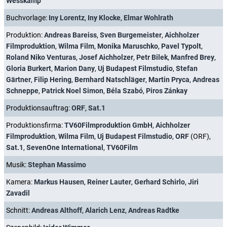
Wesskamp
Buchvorlage:
Iny Lorentz
,
Iny Klocke
,
Elmar Wohlrath
Produktion:
Andreas Bareiss
,
Sven Burgemeister
,
Aichholzer
Filmproduktion
,
Wilma Film
,
Monika Maruschko
,
Pavel Typolt
,
Roland Niko Venturas
,
Josef Aichholzer
,
Petr Bilek
,
Manfred Brey
,
Gloria Burkert
,
Marion Dany
,
Uj Budapest Filmstudio
,
Stefan
Gärtner
,
Filip Hering
,
Bernhard Natschläger
,
Martin Pryca
,
Andreas
Schneppe
,
Patrick Noel Simon
,
Béla Szabó
,
Piros Zánkay
Produktionsauftrag:
ORF
,
Sat.1
Produktionsfirma:
TV60Filmproduktion GmbH
,
Aichholzer
Filmproduktion
,
Wilma Film
,
Uj Budapest Filmstudio
,
ORF
(ORF),
Sat.1
,
SevenOne International
,
TV60Film
Musik:
Stephan Massimo
Kamera:
Markus Hausen
,
Reiner Lauter
,
Gerhard Schirlo
,
Jiri
Zavadil
Schnitt:
Andreas Althoff
,
Alarich Lenz
,
Andreas Radtke