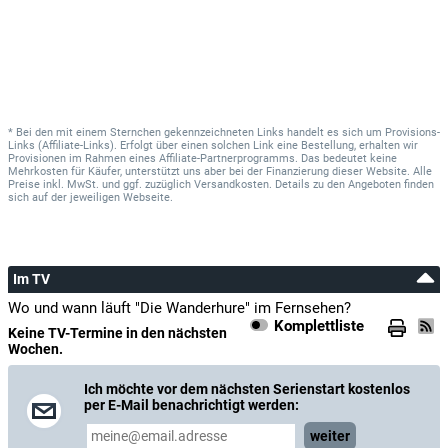
* Bei den mit einem Sternchen gekennzeichneten Links handelt es sich um Provisions-
Links (Affiliate-Links). Erfolgt über einen solchen Link eine Bestellung, erhalten wir
Provisionen im Rahmen eines Affiliate-Partnerprogramms. Das bedeutet keine
Mehrkosten für Käufer, unterstützt uns aber bei der Finanzierung dieser Website. Alle
Preise inkl. MwSt. und ggf. zuzüglich Versandkosten. Details zu den Angeboten finden
sich auf der jeweiligen Webseite.
Im TV
Wo und wann läuft "Die Wanderhure" im Fernsehen?
Komplettliste
Keine TV-Termine in den nächsten
Wochen.
Ich möchte vor dem nächsten Serienstart kostenlos
per E-Mail benachrichtigt werden:
weiter