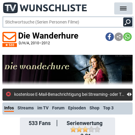
Die Wanderhure
D/H/A
, 2010–2012
533
kostenlose E-Mail-Benachrichtigung bei Streaming- oder TV-Start
Infos
Streams
im TV
Forum
Episoden
Shop
Top 3
533
Fans
Serienwertung