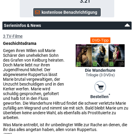
3.21
Serieninfos & News
3 TV-Filme
DVD-Tipp
Geschichtsdrama
Gegen ihren Willen soll Marie
Schärer den unehelichen Sohn
des Grafen von Keilburg heiraten.
Doch Marie liebt nur ihren
Jugendfreund Michel. Der
Die Wanderhure
abgewiesene Ruppertus lässt
Trilogie (3 DVDs)
Marie brutal vergewaltigen, der
Unzucht beschuldigen und in den
Kerker werfen. Marie wird
schuldig gesprochen, gefoltert
*
Bestellen
und halb tot in den Fluss
geworfen. Die Wanderhure Hiltrud findet die schwer verletzte Marie
zufällig am Wegrand und nimmt sie mit sich. Bald bleibt Marie um zu
überleben keine andere Wahl, als ebenfalls als Prostituierte zu
arbeiten.
Was Marie antreibt, ist ihr unbedingter Wille zur Rache an denen, die
ihr das alles angetan haben, allen voran Ruppertus.