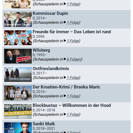
(Schauspielerin in
1 Folge
)
Kommissar Dupin
D, 2014–
(Schauspielerin in
1 Folge
)
Freunde für immer – Das Leben ist rund
D, 2006
(Schauspielerin in
1 Folge
)
Wilsberg
D, 1995–
(Schauspielerin in
6 Folgen
)
Ostfrieslandkrimis
D, 2017–
(Schauspielerin in
1 Folge
)
Der Kroatien-Krimi / Branka Maric
D, 2016–
(Schauspielerin in
1 Folge
)
Blockbustaz – Willkommen in der Hood
D, 2014–2018
(Schauspielerin in
1 Folge
)
Sankt Maik
D, 2018–2021
(Schauspielerin in
1 Folge
)