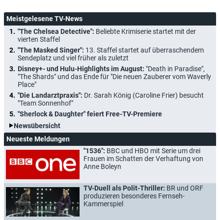
Meistgelesene TV-News
"The Chelsea Detective":
Beliebte Krimiserie startet mit der
vierten Staffel
"The Masked Singer":
13. Staffel startet auf überraschendem
Sendeplatz und viel früher als zuletzt
Disney+- und Hulu-Highlights im August:
"Death in Paradise",
"The Shards" und das Ende für "Die neuen Zauberer vom Waverly
Place"
"Die Landarztpraxis":
Dr. Sarah König (Caroline Frier) besucht
"Team Sonnenhof"
"Sherlock & Daughter" feiert Free-TV-Premiere
Newsübersicht
Neueste Meldungen
"1536":
BBC und HBO mit Serie um drei
Frauen im Schatten der Verhaftung von
Anne Boleyn
TV-Duell als Polit-Thriller:
BR und ORF
produzieren besonderes Fernseh-
Kammerspiel