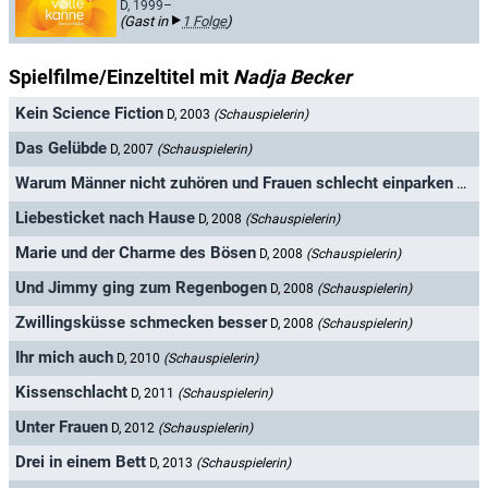
D, 1999–
(Gast in
1 Folge
)
Spielfilme/Einzeltitel mit
Nadja Becker
Kein Science Fiction
D, 2003
(Schauspielerin)
Das Gelübde
D, 2007
(Schauspielerin)
Warum Männer nicht zuhören und Frauen schlecht einparken
D, 2
Liebesticket nach Hause
D, 2008
(Schauspielerin)
Marie und der Charme des Bösen
D, 2008
(Schauspielerin)
Und Jimmy ging zum Regenbogen
D, 2008
(Schauspielerin)
Zwillingsküsse schmecken besser
D, 2008
(Schauspielerin)
Ihr mich auch
D, 2010
(Schauspielerin)
Kissenschlacht
D, 2011
(Schauspielerin)
Unter Frauen
D, 2012
(Schauspielerin)
Drei in einem Bett
D, 2013
(Schauspielerin)