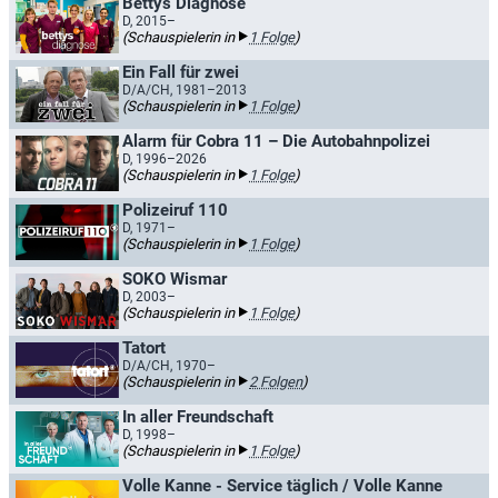
Bettys Diagnose
D, 2015–
(Schauspielerin in
1 Folge
)
Ein Fall für zwei
D/A/CH, 1981–2013
(Schauspielerin in
1 Folge
)
Alarm für Cobra 11 – Die Autobahnpolizei
D, 1996–2026
(Schauspielerin in
1 Folge
)
Polizeiruf 110
D, 1971–
(Schauspielerin in
1 Folge
)
SOKO Wismar
D, 2003–
(Schauspielerin in
1 Folge
)
Tatort
D/A/CH, 1970–
(Schauspielerin in
2 Folgen
)
In aller Freundschaft
D, 1998–
(Schauspielerin in
1 Folge
)
Volle Kanne - Service täglich / Volle Kanne