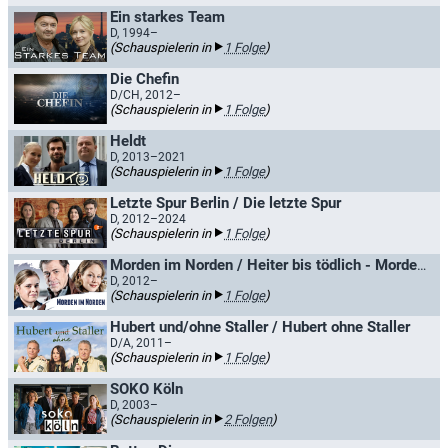
Ein starkes Team
D, 1994–
(Schauspielerin in
1 Folge
)
Die Chefin
D/CH, 2012–
(Schauspielerin in
1 Folge
)
Heldt
D, 2013–2021
(Schauspielerin in
1 Folge
)
Letzte Spur Berlin / Die letzte Spur
D, 2012–2024
(Schauspielerin in
1 Folge
)
Morden im Norden / Heiter bis tödlich - Morden im Norden
D, 2012–
(Schauspielerin in
1 Folge
)
Hubert und/ohne Staller / Hubert ohne Staller
D/A, 2011–
(Schauspielerin in
1 Folge
)
SOKO Köln
D, 2003–
(Schauspielerin in
2 Folgen
)