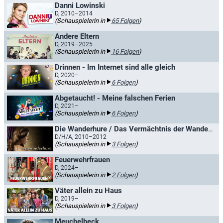
Danni Lowinski
D, 2010–2014
(Schauspielerin in
65 Folgen
)
Andere Eltern
D, 2019–2025
(Schauspielerin in
16 Folgen
)
Drinnen - Im Internet sind alle gleich
D, 2020–
(Schauspielerin in
6 Folgen
)
Abgetaucht! - Meine falschen Ferien
D, 2021–
(Schauspielerin in
6 Folgen
)
Die Wanderhure / Das Vermächtnis der Wanderhure
D/H/A, 2010–2012
(Schauspielerin in
3 Folgen
)
Feuerwehrfrauen
D, 2024–
(Schauspielerin in
2 Folgen
)
Väter allein zu Haus
D, 2019–
(Schauspielerin in
3 Folgen
)
Meuchelbeck