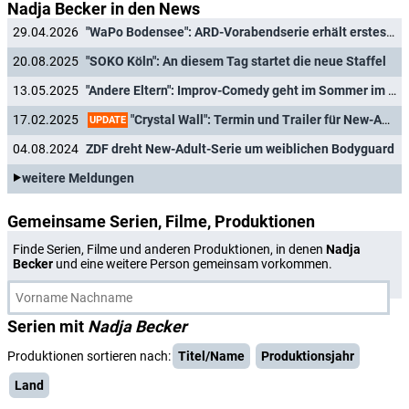
Nadja Becker in den News
29.04.2026
"WaPo Bodensee": ARD-Vorabendserie erhält erstes Primetime-Special
20.08.2025
"SOKO Köln": An diesem Tag startet die neue Staffel
13.05.2025
"Andere Eltern": Improv-Comedy geht im Sommer im ZDF zur Schule
"Crystal Wall": Termin und Trailer für New-Adult-Serie von ZDFneo steht fest
17.02.2025
UPDATE
04.08.2024
ZDF dreht New-Adult-Serie um weiblichen Bodyguard
weitere Meldungen
Gemeinsame Serien, Filme, Produktionen
Finde Serien, Filme und anderen Produktionen, in denen
Nadja
Becker
und eine weitere Person gemeinsam vorkommen.
Serien mit
Nadja Becker
Produktionen sortieren nach:
Titel/Name
Produktionsjahr
Land