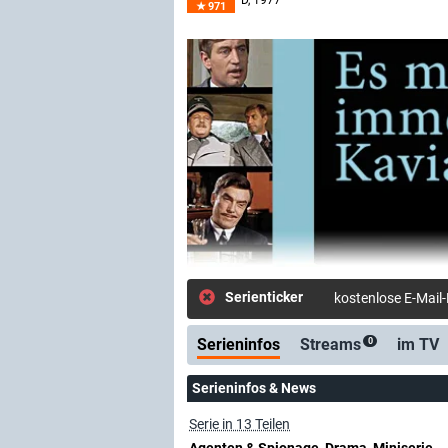
D
, 1977
971
Serienticker
kostenlose E-Mail
Serieninfos
Streams
im TV
0
Serieninfos & News
Serie in 13 Teilen
Agenten & Spionage, Drama, Miniserie