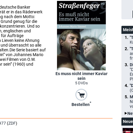
 deutsche Banker
rät er in das Räderwerk
eng nach dem Motto:
as Grund genug für die
konzentrieren. Und so
Meis
n, englischen und
 für Aufträge
"
h Lieven keine Ahnung
K
und überrascht so alle
"
ten.Die Serie basiert auf
a
in” von Johannes Mario
f
wei Filmen von O.W.
ar sein” (1960) und
D
"
Es muss nicht immer Kaviar
E
sein
P
5 DVDs
"
(
M
N
*
Bestellen
v
Ne
Neue
977
(
ZDF
)