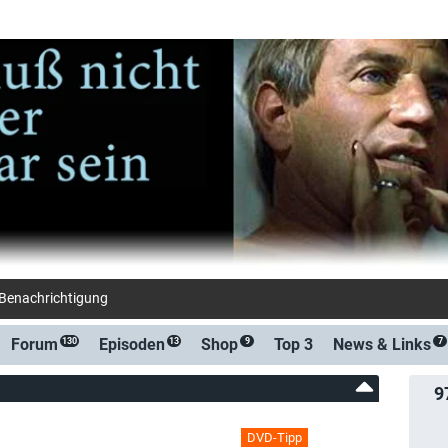
-Benachrichtigung bei Streaming- oder TV-Start
Forum
Episoden
Shop
Top 3
News &
Links
130
13
9
7
9
DVD-Tipp