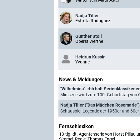
Winter, sein Mitarbeiter
Nadja Tiller
Estrella Rodriguez
Günther Stoll
Oberst Werthe
Heidrun Kussin
Yvonne
News & Meldungen
"Wilhelmina": rbb holt Serienklassiker 
Miniserie wird zum 100. Geburtstag von 
Nadja Tiller ("Das Mädchen Rosemarie")
Schauspiel-Legende der 1950er und 60er
Fernsehlexikon
13-tlg. dt. Agentenserie von Horst Pill
Simmel, Regie: Thomas Engel.