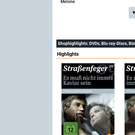
Melone
▼
Shophighlights
: DVDs, Blu-ray-Discs, Bü
Highlights