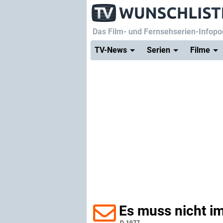
Das Film- und Fernsehserien-Infopor
TV-News
Serien
Filme
Es muss nicht i