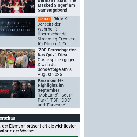
Germany" statt "The
Masked Singer" am
Samstagabend
"Akte X:
UPDATE
Jenseits der
Wahrheit":
Überraschende
Streaming-Premiere
für Director's Cut
"ZDF-Fernsehgarten -
Das Quiz":
Diese
Gäste spielen gegen
Kiwi in der
Sonderfolge am 9.
August 2026
Paramount+-
Highlights im
September:
"MobLand", "South
Park", "FBI", "DOC"
und "Farscape"
Vorschau
, der Eismann präsentiert die wichtigsten
nstarts der Woche: