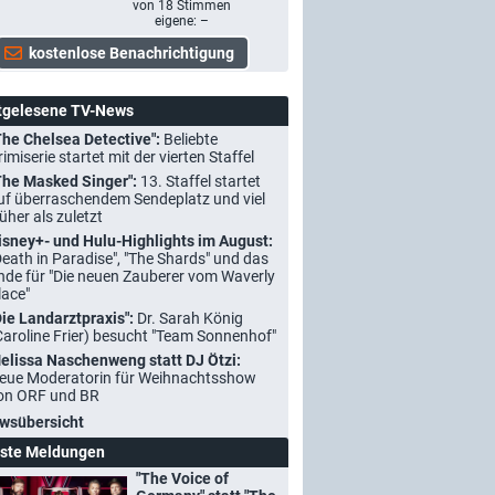
von
18
Stimmen
eigene: –
tgelesene TV-News
The Chelsea Detective":
Beliebte
rimiserie startet mit der vierten Staffel
The Masked Singer":
13. Staffel startet
uf überraschendem Sendeplatz und viel
rüher als zuletzt
isney+- und Hulu-Highlights im August:
Death in Paradise", "The Shards" und das
nde für "Die neuen Zauberer vom Waverly
lace"
Die Landarztpraxis":
Dr. Sarah König
Caroline Frier) besucht "Team Sonnenhof"
elissa Naschenweng statt DJ Ötzi:
eue Moderatorin für Weihnachtsshow
on ORF und BR
wsübersicht
ste Meldungen
"The Voice of