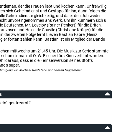
ntleman, der die Frauen liebt und kochen kann. Unfreiwillig
ren sich Geheimdienst und Gestapo für ihn, dann folgen die
alle Geheimdienste gleichzeitig, und da er den Job weder
r recht unvoreingenommen ans Werk. Um ihn kümmern sich u.
e Deutschen, Mr. Lovejoy (Rainer Penkert) für die Briten,
anzosen und Helen de Couvile (Christiane Krüger) für die
 in der zweiten Folge lernt Lieven Bastian Fabre (Heinz
 er fortan zählen kann. Bastian ist ein Mitglied der Bande
 Wochen mittwochs um 21.45 Uhr. Die Musik zur Serie stammte
schon einmal mit O. W. Fischer fürs Kino verfilmt worden.
ehl daraus, dass er die Fernsehversion seines Stoffs
and's super.
ehmigung von Michael Reufsteck und Stefan Niggemeier.
s
ein" gestreamt?