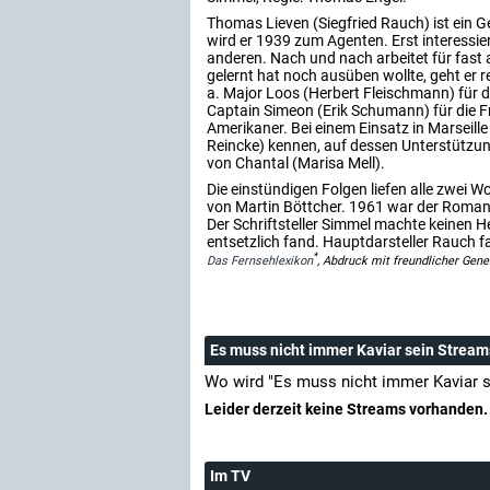
Thomas Lieven (Siegfried Rauch) ist ein Ge
wird er 1939 zum Agenten. Erst interessie
anderen. Nach und nach arbeitet für fast 
gelernt hat noch ausüben wollte, geht e
a. Major Loos (Herbert Fleischmann) für di
Captain Simeon (Erik Schumann) für die Fr
Amerikaner. Bei einem Einsatz in Marseille
Reincke) kennen, auf dessen Unterstützung
von Chantal (Marisa Mell).
Die einstündigen Folgen liefen alle zwei
von Martin Böttcher. 1961 war der Roman 
Der Schriftsteller Simmel machte keinen H
entsetzlich fand. Hauptdarsteller Rauch f
*
Das Fernsehlexikon
, Abdruck mit freundlicher Gen
Es muss nicht immer Kaviar sein Stream
Wo wird "Es muss nicht immer Kaviar s
Leider derzeit keine Streams vorhanden.
Im TV