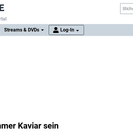
tal
Streams & DVDs
Log-In
mmer Kaviar sein