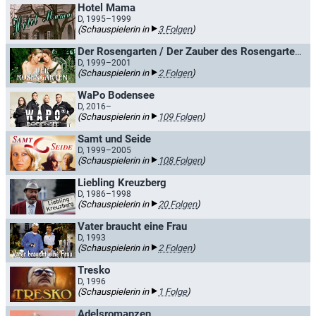
Hotel Mama
D, 1995–1999
(Schauspielerin in
3 Folgen
)
Der Rosengarten / Der Zauber des Rosengartens
D, 1999–2001
(Schauspielerin in
2 Folgen
)
WaPo Bodensee
D, 2016–
(Schauspielerin in
109 Folgen
)
Samt und Seide
D, 1999–2005
(Schauspielerin in
108 Folgen
)
Liebling Kreuzberg
D, 1986–1998
(Schauspielerin in
20 Folgen
)
Vater braucht eine Frau
D, 1993
(Schauspielerin in
2 Folgen
)
Tresko
D, 1996
(Schauspielerin in
1 Folge
)
Adelsromanzen