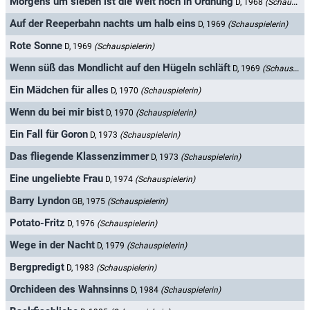
Morgens um sieben ist die Welt noch in Ordnung
D, 1968
(Schauspielerin)
Auf der Reeperbahn nachts um halb eins
D, 1969
(Schauspielerin)
Rote Sonne
D, 1969
(Schauspielerin)
Wenn süß das Mondlicht auf den Hügeln schläft
D, 1969
(Schauspielerin)
Ein Mädchen für alles
D, 1970
(Schauspielerin)
Wenn du bei mir bist
D, 1970
(Schauspielerin)
Ein Fall für Goron
D, 1973
(Schauspielerin)
Das fliegende Klassenzimmer
D, 1973
(Schauspielerin)
Eine ungeliebte Frau
D, 1974
(Schauspielerin)
Barry Lyndon
GB, 1975
(Schauspielerin)
Potato-Fritz
D, 1976
(Schauspielerin)
Wege in der Nacht
D, 1979
(Schauspielerin)
Bergpredigt
D, 1983
(Schauspielerin)
Orchideen des Wahnsinns
D, 1984
(Schauspielerin)