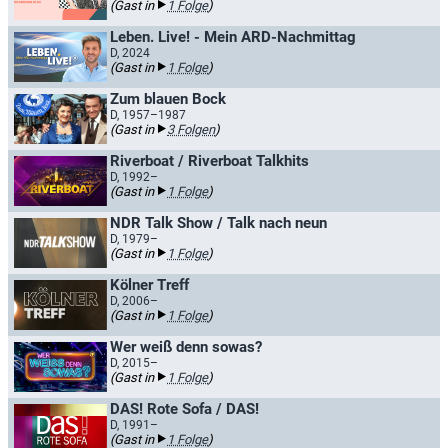
(Gast in
1 Folge
)
Leben. Live! - Mein ARD-Nachmittag
D, 2024
(Gast in
1 Folge
)
Zum blauen Bock
D, 1957–1987
(Gast in
3 Folgen
)
Riverboat / Riverboat Talkhits
D, 1992–
(Gast in
1 Folge
)
NDR Talk Show / Talk nach neun
D, 1979–
(Gast in
1 Folge
)
Kölner Treff
D, 2006–
(Gast in
1 Folge
)
Wer weiß denn sowas?
D, 2015–
(Gast in
1 Folge
)
DAS! Rote Sofa / DAS!
D, 1991–
(Gast in
1 Folge
)