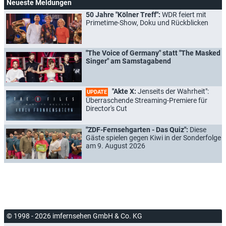
Neueste Meldungen
50 Jahre "Kölner Treff":
WDR feiert mit
Primetime-Show, Doku und Rückblicken
"The Voice of Germany" statt "The Masked
Singer" am Samstagabend
"Akte X:
Jenseits der Wahrheit":
UPDATE
Überraschende Streaming-Premiere für
Director's Cut
"ZDF-Fernsehgarten - Das Quiz":
Diese
Gäste spielen gegen Kiwi in der Sonderfolge
am 9. August 2026
© 1998 - 2026 imfernsehen GmbH & Co. KG