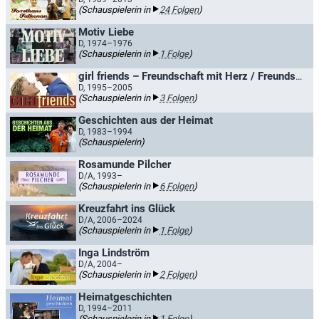
(Schauspielerin in
24 Folgen
)
Motiv Liebe
D, 1974–1976
(Schauspielerin in
1 Folge
)
girl friends – Freundschaft mit Herz / Freundschaft mit Herz - die girl friends
D, 1995–2005
(Schauspielerin in
3 Folgen
)
Geschichten aus der Heimat
D, 1983–1994
(Schauspielerin)
Rosamunde Pilcher
D/A, 1993–
(Schauspielerin in
6 Folgen
)
Kreuzfahrt ins Glück
D/A, 2006–2024
(Schauspielerin in
1 Folge
)
Inga Lindström
D/A, 2004–
(Schauspielerin in
2 Folgen
)
Heimatgeschichten
D, 1994–2011
(Schauspielerin in
1 Folge
)