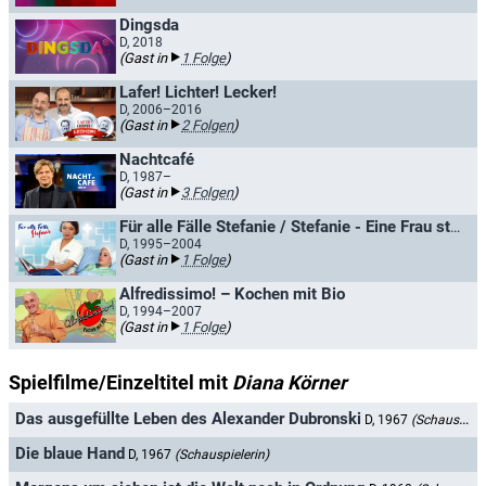
Dingsda
D, 2018
(Gast in
1 Folge
)
Lafer! Lichter! Lecker!
D, 2006–2016
(Gast in
2 Folgen
)
Nachtcafé
D, 1987–
(Gast in
3 Folgen
)
Für alle Fälle Stefanie / Stefanie - Eine Frau startet durch
D, 1995–2004
(Gast in
1 Folge
)
Alfredissimo! – Kochen mit Bio
D, 1994–2007
(Gast in
1 Folge
)
Spielfilme/Einzeltitel mit
Diana Körner
Das ausgefüllte Leben des Alexander Dubronski
D, 1967
(Schauspielerin)
Die blaue Hand
D, 1967
(Schauspielerin)