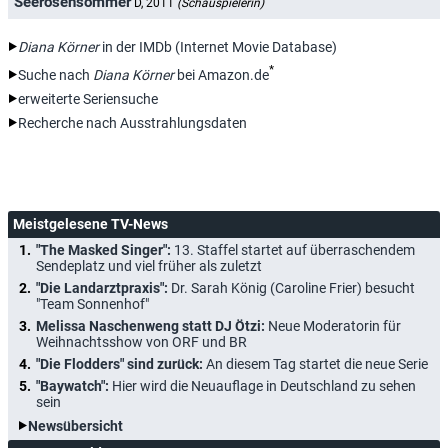
Seerosensommer
D, 2011
(Schauspielerin)
Diana Körner
in der IMDb (Internet Movie Database)
*
Suche nach
Diana Körner
bei Amazon.de
erweiterte Seriensuche
Recherche nach Ausstrahlungsdaten
Meistgelesene TV-News
"The Masked Singer":
13. Staffel startet auf überraschendem
Sendeplatz und viel früher als zuletzt
"Die Landarztpraxis":
Dr. Sarah König (Caroline Frier) besucht
"Team Sonnenhof"
Melissa Naschenweng statt DJ Ötzi:
Neue Moderatorin für
Weihnachtsshow von ORF und BR
"Die Flodders" sind zurück:
An diesem Tag startet die neue Serie
"Baywatch":
Hier wird die Neuauflage in Deutschland zu sehen
sein
Newsübersicht