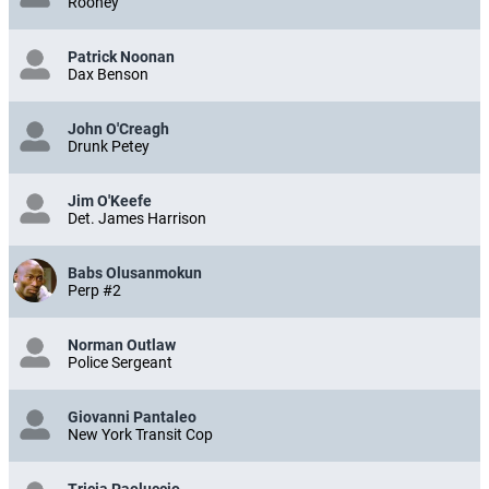
Rooney
Patrick Noonan
Dax Benson
John O'Creagh
Drunk Petey
Jim O'Keefe
Det. James Harrison
Babs Olusanmokun
Perp #2
Norman Outlaw
Police Sergeant
Giovanni Pantaleo
New York Transit Cop
Tricia Paoluccio