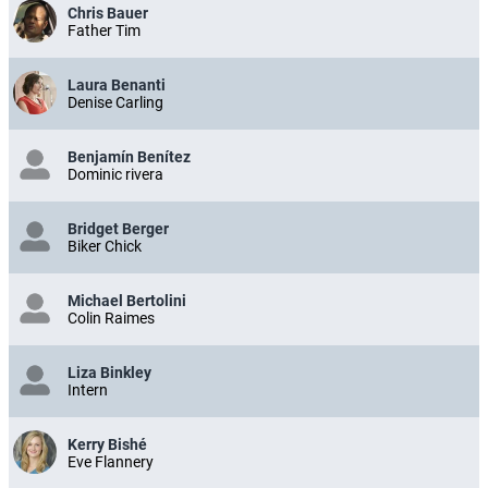
Chris Bauer
Father Tim
Laura Benanti
Denise Carling
Benjamín Benítez
Dominic rivera
Bridget Berger
Biker Chick
Michael Bertolini
Colin Raimes
Liza Binkley
Intern
Kerry Bishé
Eve Flannery