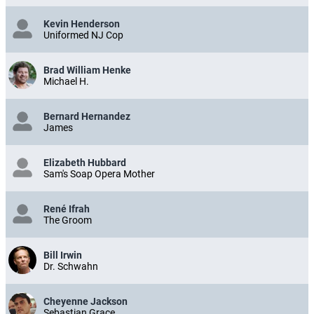
Kevin Henderson
Uniformed NJ Cop
Brad William Henke
Michael H.
Bernard Hernandez
James
Elizabeth Hubbard
Sam's Soap Opera Mother
René Ifrah
The Groom
Bill Irwin
Dr. Schwahn
Cheyenne Jackson
Sebastian Grace