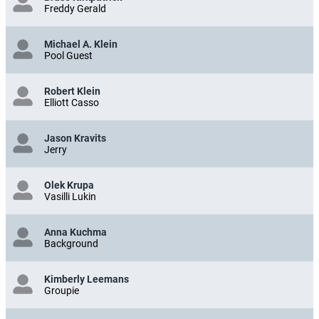
Freddy Gerald
Michael A. Klein
Pool Guest
Robert Klein
Elliott Casso
Jason Kravits
Jerry
Olek Krupa
Vasilli Lukin
Anna Kuchma
Background
Kimberly Leemans
Groupie