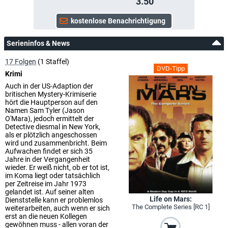
3.50
Serieninfos & News
17 Folgen
(1 Staffel)
DVD-Tipp
Krimi
Auch in der US-Adaption der
britischen Mystery-Krimiserie
hört die Hauptperson auf den
Namen Sam Tyler (Jason
O'Mara), jedoch ermittelt der
Detective diesmal in New York,
als er plötzlich angeschossen
wird und zusammenbricht. Beim
Aufwachen findet er sich 35
Jahre in der Vergangenheit
wieder. Er weiß nicht, ob er tot ist,
im Koma liegt oder tatsächlich
per Zeitreise im Jahr 1973
gelandet ist. Auf seiner alten
Life on Mars:
Dienststelle kann er problemlos
The Complete Series [RC 1]
weiterarbeiten, auch wenn er sich
erst an die neuen Kollegen
gewöhnen muss - allen voran der