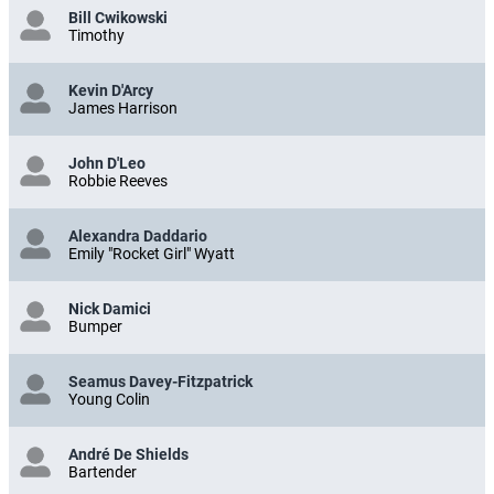
Bill Cwikowski
Timothy
Kevin D'Arcy
James Harrison
John D'Leo
Robbie Reeves
Alexandra Daddario
Emily "Rocket Girl" Wyatt
Nick Damici
Bumper
Seamus Davey-Fitzpatrick
Young Colin
André De Shields
Bartender