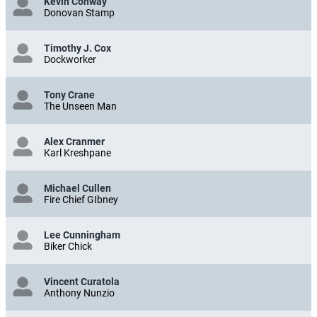
Kevin Conway
Donovan Stamp
Timothy J. Cox
Dockworker
Tony Crane
The Unseen Man
Alex Cranmer
Karl Kreshpane
Michael Cullen
Fire Chief GIbney
Lee Cunningham
Biker Chick
Vincent Curatola
Anthony Nunzio