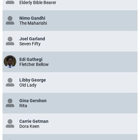
Elderly Bible Bearer
Nimo Gandhi
The Maharishi
Joel Garland
Seven Fifty
Edi Gathegi
Fletcher Bellow
Libby George
Old Lady
Gina Gershon
Rita
Carrie Getman
Dora Keen