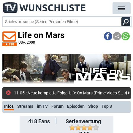
Life on Mars
USA
, 2008
418
11.05.: Neue komplette Folge: Life On Mars (Prime Video Shop)
Infos
Streams
im TV
Forum
Episoden
Shop
Top 3
418
Fans
Serienwertung