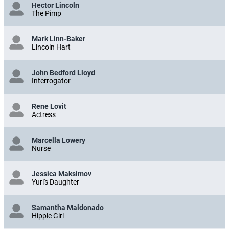
Hector Lincoln
The Pimp
Mark Linn-Baker
Lincoln Hart
John Bedford Lloyd
Interrogator
Rene Lovit
Actress
Marcella Lowery
Nurse
Jessica Maksimov
Yuri's Daughter
Samantha Maldonado
Hippie Girl