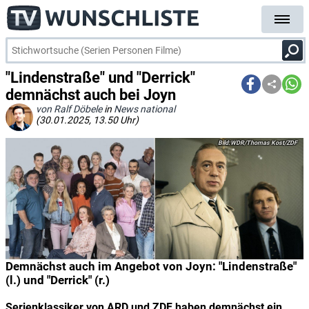
"Lindenstraße" und "Derrick"
demnächst auch bei Joyn
von Ralf Döbele
in
News national
(30.01.2025, 13.50 Uhr)
WDR/Thomas Kost/ZDF
Demnächst auch im Angebot von Joyn: "Lindenstraße"
(l.) und "Derrick" (r.)
Serienklassiker von ARD und ZDF haben demnächst ein