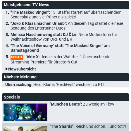
Meistgelesene TV-News
"The Masked Singer":
13. Staffel startet auf überraschendem
Sendeplatz und viel früher als zuletzt
"Joko & Klaas machen Urlaub":
An diesem Tag startet die neue
Sendung des Entertainer-Duos
Melissa Naschenweng statt DJ Ötzi:
Neue Moderatorin für
Weihnachtsshow von ORF und BR
"The Voice of Germany" statt "The Masked Singer" am
Samstagabend
"Akte X:
Jenseits der Wahrheit": Überraschende
UPDATE
Streaming-Premiere für Director's Cut
Newsübersicht
Nächste Meldung
Überraschung:
Heidi Klums "HeidiFest" wechselt zu RTL
Specials
"München Beats":
Zu wenig im Flow
"The Shards":
Reich und schön... und tot?!