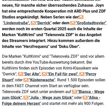
neues, für manche sicher überraschendes Zuhause. Joyn
hat eine entsprechende Kooperation mit ARD Plus und ZDF
Studios angekündigt. Neben Serien wie der
"Lindenstraße"
,
"Derrick"
oder dem
"Großstadtrevier"
werden noch im ersten Quartal 2025 auch die Inhalte der
Marken "KultKrimi" und "Telenovela ZDF" in das Angebot
des Streamers integriert. Hinzu kommen außerdem die
Inhalte von "Herzfrequenz" und "Doku Über".
Die Marken "KultKrimi" und "Telenovela ZDF" sind vor allem
bereits durch ihre YouTube-Auswertung bekannt. Bei
KultKrimi finden sich Episoden von Krimi-Klassikern wie
"Derrick",
"Der Alte"
,
"Ein Fall für zwei"
,
"Percy
Stuart"
oder
"Küstenwache"
. Rund 1.500 Episoden sollen
in dem FAST Channel vom Start an verfügbar sein.
Telenovela ZDF setzt unter anderem auf
"Bianca - Wege
zum Glück"
,
"Julia - Wege zum Glück"
oder
"Alisa -
Folge deinem Herzen"
und startet mit mehr als 900 Folgen.