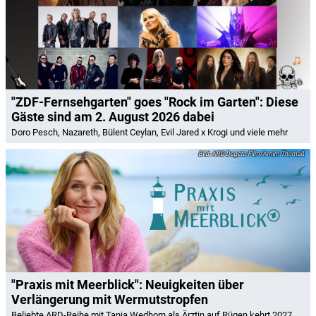
"ZDF-Fernsehgarten" goes "Rock im Garten": Diese
Gäste sind am 2. August 2026 dabei
Doro Pesch, Nazareth, Bülent Ceylan, Evil Jared x Krogi und viele mehr
ARD Degeto Film/Arnim Thomaß
"Praxis mit Meerblick": Neuigkeiten über
Verlängerung mit Wermutstropfen
Beliebte ARD-Reihe mit Tanja Wedhorn als Ärztin auf Rügen kehrt 2027