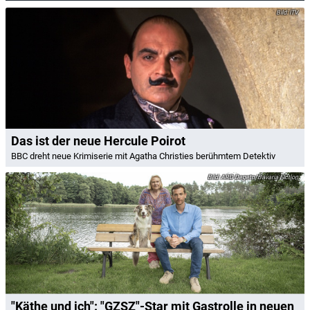
ITV
Das ist der neue Hercule Poirot
BBC dreht neue Krimiserie mit Agatha Christies berühmtem Detektiv
ARD Degeto/Bavaria Fiction
"Käthe und ich": "GZSZ"-Star mit Gastrolle in neuen