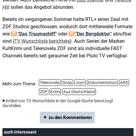
Hill
sollen das Angebot abrunden.
Bereits im vergangenen Sommer hatte RTL+ einen Deal mit
ZDF Studios geschlossen, wodurch dort mittlerweile Formate
wie
"Das Traumschiff"
oder
"Der Bergdoktor"
abrufbar
sind (
TV Wunschliste berichtete
). Auch Serien der Marken
KultKrimi und Telenovela ZDF sind als individuelle FAST
Channels bereits seit geraumer Zeit bei Pluto TV verfügbar.
Telenovela
Soap
Joyn
Dokumentation
ARD
Mehr zum Thema:
ZDF
Krimi
Aus Deutschland
Artikel von TV Wunschliste in der Google-Suche bevorzugt
darstellen.
▼ zu den Kommentaren
auch interessant