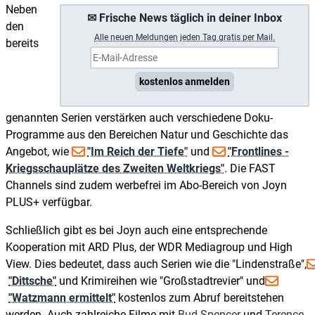
Neben
✉ Frische News täglich in deiner Inbox
den
A
lle neuen Meldungen jeden Tag gratis per Mail.
bereits
kostenlos anmelden
genannten Serien verstärken auch verschiedene Doku-
Programme aus den Bereichen Natur und Geschichte das
Angebot, wie
"Im Reich der Tiefe"
und
"Frontlines -
Kriegsschauplätze des Zweiten Weltkriegs"
. Die FAST
Channels sind zudem werbefrei im Abo-Bereich von Joyn
PLUS+ verfügbar.
Schließlich gibt es bei Joyn auch eine entsprechende
Kooperation mit ARD Plus, der WDR Mediagroup und High
View. Dies bedeutet, dass auch Serien wie die "Lindenstraße",
"Dittsche"
und Krimireihen wie "Großstadtrevier" und
"Watzmann ermittelt"
kostenlos zum Abruf bereitstehen
werden. Auch zahlreiche Filme mit
Bud Spencer
und
Terence