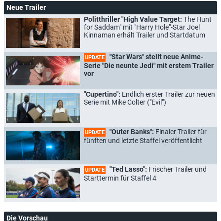
Neue Trailer
Politthriller "High Value Target:
The Hunt
for Saddam" mit "Harry Hole"-Star Joel
Kinnaman erhält Trailer und Startdatum
"Star Wars" stellt neue Anime-
UPDATE
Serie "Die neunte Jedi" mit erstem Trailer
vor
"Cupertino":
Endlich erster Trailer zur neuen
Serie mit Mike Colter ("Evil")
"Outer Banks":
Finaler Trailer für
UPDATE
fünften und letzte Staffel veröffentlicht
"Ted Lasso":
Frischer Trailer und
UPDATE
Starttermin für Staffel 4
Die Vorschau