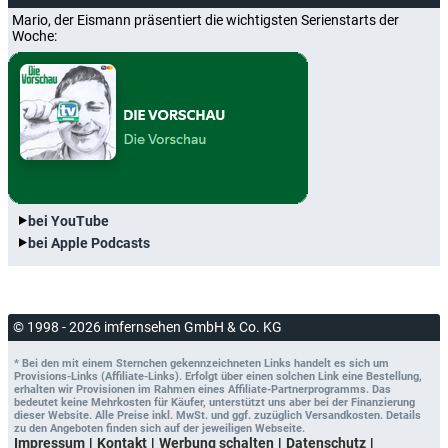
Mario, der Eismann präsentiert die wichtigsten Serienstarts der
Woche:
bei YouTube
bei Apple Podcasts
© 1998 - 2026 imfernsehen GmbH & Co. KG
* Bei den mit einem Sternchen gekennzeichneten Links handelt es sich um
Provisions-Links (Affiliate-Links). Erfolgt über einen solchen Link eine Bestellung,
erhalten wir Provisionen im Rahmen eines Affiliate-Partnerprogramms. Das
bedeutet keine Mehrkosten für Käufer, unterstützt uns aber bei der Finanzierung
dieser Website. Alle Preise inkl. MwSt. und ggf. zuzüglich Versandkosten. Details
zu den Angeboten finden sich auf der jeweiligen Webseite.
Impressum
Kontakt
Werbung schalten
Datenschutz