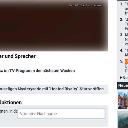
"
ABC/Ben Mark Holzberg
a
f
"
T
E
M
N
v
"
M
er und Sprecher
U
Ü
wa
im TV-Programm der nächsten Wochen
D
Ne
Neue
useligen Mysteryserie mit "Heated Rivalry"-Star veröffentlicht
duktionen
onen, in denen
Hiro Kanagawa
und eine weitere Person