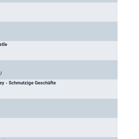
stle
)
lley - Schmutzige Geschäfte