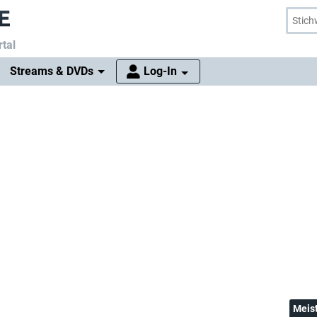
tal
Streams & DVDs
Log-In
Meis