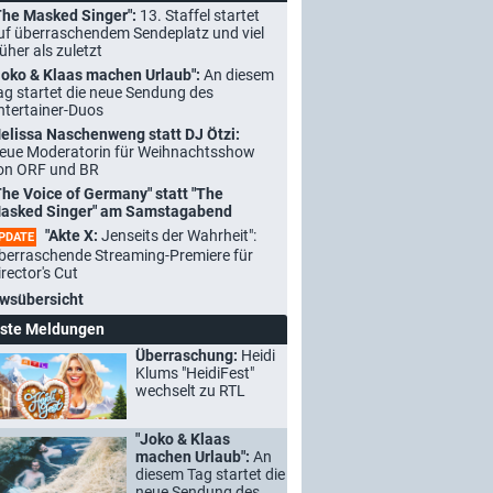
The Masked Singer":
13. Staffel startet
uf überraschendem Sendeplatz und viel
rüher als zuletzt
Joko & Klaas machen Urlaub":
An diesem
ag startet die neue Sendung des
ntertainer-Duos
elissa Naschenweng statt DJ Ötzi:
eue Moderatorin für Weihnachtsshow
on ORF und BR
The Voice of Germany" statt "The
asked Singer" am Samstagabend
"Akte X:
Jenseits der Wahrheit":
PDATE
berraschende Streaming-Premiere für
irector's Cut
wsübersicht
ste Meldungen
Überraschung:
Heidi
Klums "HeidiFest"
wechselt zu RTL
"Joko & Klaas
machen Urlaub":
An
diesem Tag startet die
neue Sendung des