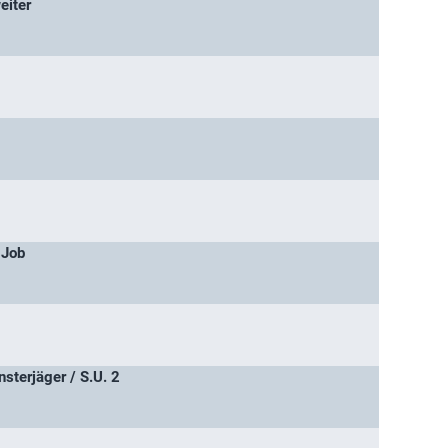
eiter
 Job
nsterjäger / S.U. 2