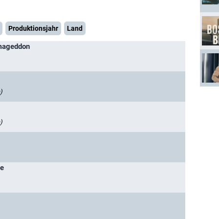
Produktionsjahr
Land
rmageddon
)
)
ie