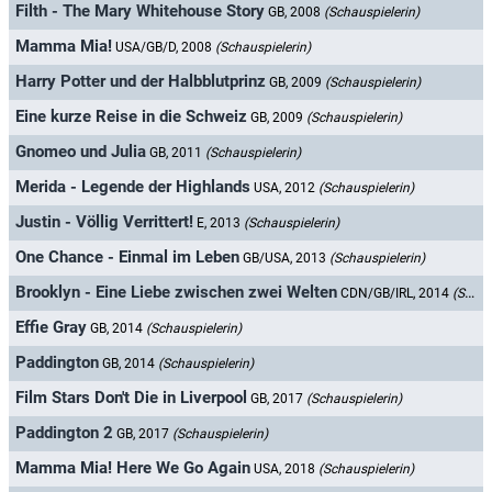
Filth - The Mary Whitehouse Story
GB, 2008
(Schauspielerin)
Mamma Mia!
USA/GB/D, 2008
(Schauspielerin)
Harry Potter und der Halbblutprinz
GB, 2009
(Schauspielerin)
Eine kurze Reise in die Schweiz
GB, 2009
(Schauspielerin)
Gnomeo und Julia
GB, 2011
(Schauspielerin)
Merida - Legende der Highlands
USA, 2012
(Schauspielerin)
Justin - Völlig Verrittert!
E, 2013
(Schauspielerin)
One Chance - Einmal im Leben
GB/USA, 2013
(Schauspielerin)
Brooklyn - Eine Liebe zwischen zwei Welten
CDN/GB/IRL, 2014
(Schauspielerin)
Effie Gray
GB, 2014
(Schauspielerin)
Paddington
GB, 2014
(Schauspielerin)
Film Stars Don't Die in Liverpool
GB, 2017
(Schauspielerin)
Paddington 2
GB, 2017
(Schauspielerin)
Mamma Mia! Here We Go Again
USA, 2018
(Schauspielerin)