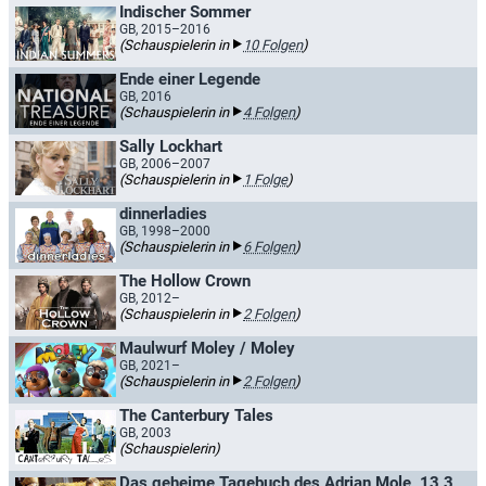
Indischer Sommer
GB, 2015–2016
(Schauspielerin in
10 Folgen
)
Ende einer Legende
GB, 2016
(Schauspielerin in
4 Folgen
)
Sally Lockhart
GB, 2006–2007
(Schauspielerin in
1 Folge
)
dinnerladies
GB, 1998–2000
(Schauspielerin in
6 Folgen
)
The Hollow Crown
GB, 2012–
(Schauspielerin in
2 Folgen
)
Maulwurf Moley / Moley
GB, 2021–
(Schauspielerin in
2 Folgen
)
The Canterbury Tales
GB, 2003
(Schauspielerin)
Das geheime Tagebuch des Adrian Mole, 13 3/4