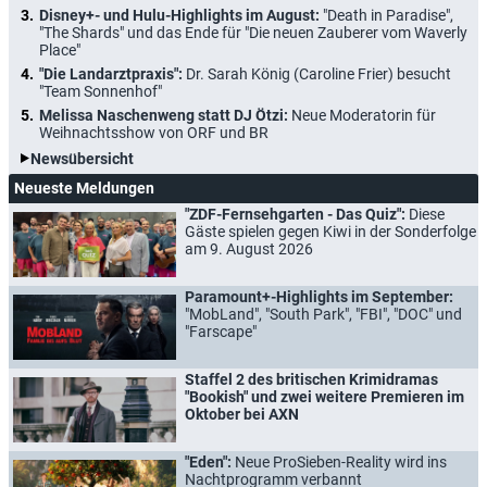
Disney+- und Hulu-Highlights im August:
"Death in Paradise",
"The Shards" und das Ende für "Die neuen Zauberer vom Waverly
Place"
"Die Landarztpraxis":
Dr. Sarah König (Caroline Frier) besucht
"Team Sonnenhof"
Melissa Naschenweng statt DJ Ötzi:
Neue Moderatorin für
Weihnachtsshow von ORF und BR
Newsübersicht
Neueste Meldungen
"ZDF-Fernsehgarten - Das Quiz":
Diese
Gäste spielen gegen Kiwi in der Sonderfolge
am 9. August 2026
Paramount+-Highlights im September:
"MobLand", "South Park", "FBI", "DOC" und
"Farscape"
Staffel 2 des britischen Krimidramas
"Bookish" und zwei weitere Premieren im
Oktober bei AXN
"Eden":
Neue ProSieben-Reality wird ins
Nachtprogramm verbannt