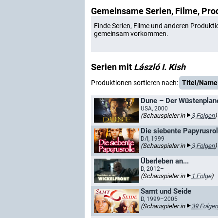
Gemeinsame Serien, Filme, Pro
Finde Serien, Filme und anderen Produkti
gemeinsam vorkommen.
Serien mit
László I. Kish
Produktionen sortieren nach:
Titel/Name
Dune – Der Wüstenplan
USA, 2000
(Schauspieler in
3 Folgen
)
Die siebente Papyrusrol
D/I, 1999
(Schauspieler in
3 Folgen
)
Überleben an...
D, 2012–
(Schauspieler in
1 Folge
)
Samt und Seide
D, 1999–2005
(Schauspieler in
39 Folgen