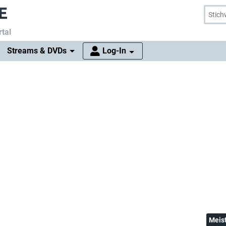
tal
Streams & DVDs
Log-In
Meis