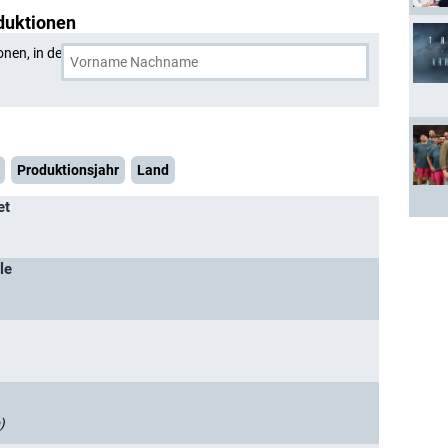
duktionen
onen, in denen
László I. Kish
und eine weitere Person
Produktionsjahr
Land
et
le
)