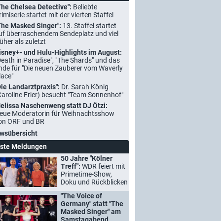
The Chelsea Detective":
Beliebte
rimiserie startet mit der vierten Staffel
The Masked Singer":
13. Staffel startet
uf überraschendem Sendeplatz und viel
rüher als zuletzt
isney+- und Hulu-Highlights im August:
Death in Paradise", "The Shards" und das
nde für "Die neuen Zauberer vom Waverly
lace"
Die Landarztpraxis":
Dr. Sarah König
Caroline Frier) besucht "Team Sonnenhof"
elissa Naschenweng statt DJ Ötzi:
eue Moderatorin für Weihnachtsshow
on ORF und BR
wsübersicht
ste Meldungen
50 Jahre "Kölner
Treff":
WDR feiert mit
Primetime-Show,
Doku und Rückblicken
"The Voice of
Germany" statt "The
Masked Singer" am
Samstagabend