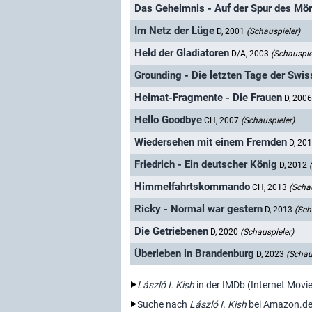
Das Geheimnis - Auf der Spur des Mö
Im Netz der Lüge
D, 2001
(Schauspieler)
Held der Gladiatoren
D/A, 2003
(Schauspie
Grounding - Die letzten Tage der Swis
Heimat-Fragmente - Die Frauen
D, 200
Hello Goodbye
CH, 2007
(Schauspieler)
Wiedersehen mit einem Fremden
D, 20
Friedrich - Ein deutscher König
D, 2012
Himmelfahrtskommando
CH, 2013
(Schau
Ricky - Normal war gestern
D, 2013
(Sch
Die Getriebenen
D, 2020
(Schauspieler)
Überleben in Brandenburg
D, 2023
(Schau
László I. Kish
in der IMDb (Internet Movi
Suche nach
László I. Kish
bei Amazon.d