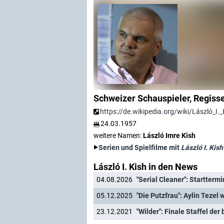
Schweizer Schauspieler, Regiss
https://de.wikipedia.org/wiki/László_I._
24.03.1957
weitere Namen:
László Imre Kish
Serien und Spielfilme mit
László I. Kish
László I. Kish in den News
04.08.2026
"Serial Cleaner": Starttermi
05.12.2025
"Die Putzfrau": Aylin Tezel
23.12.2021
"Wilder": Finale Staffel der