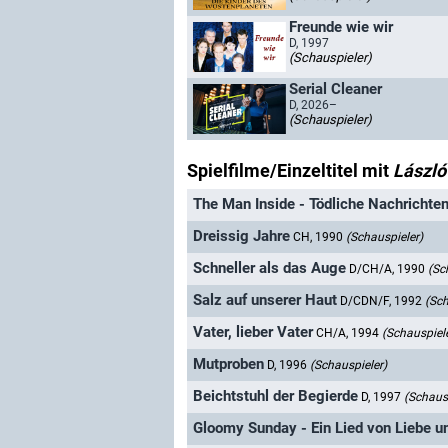
Freunde wie wir
D, 1997
(Schauspieler)
Serial Cleaner
D, 2026–
(Schauspieler)
Spielfilme/Einzeltitel mit
László 
The Man Inside - Tödliche Nachrichte
Dreissig Jahre
CH, 1990
(Schauspieler)
Schneller als das Auge
D/CH/A, 1990
(Sc
Salz auf unserer Haut
D/CDN/F, 1992
(Sch
Vater, lieber Vater
CH/A, 1994
(Schauspiele
Mutproben
D, 1996
(Schauspieler)
Beichtstuhl der Begierde
D, 1997
(Schausp
Gloomy Sunday - Ein Lied von Liebe u