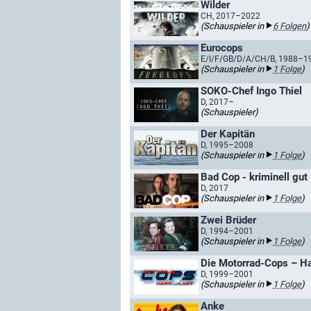
Wilder
CH, 2017–2022
(Schauspieler in
6 Folgen
)
Eurocops
E/I/F/GB/D/A/CH/B, 1988–1
(Schauspieler in
1 Folge
)
SOKO-Chef Ingo Thiel
D, 2017–
(Schauspieler)
Der Kapitän
D, 1995–2008
(Schauspieler in
1 Folge
)
Bad Cop - kriminell gut
D, 2017
(Schauspieler in
1 Folge
)
Zwei Brüder
D, 1994–2001
(Schauspieler in
1 Folge
)
Die Motorrad-Cops – Ha
D, 1999–2001
(Schauspieler in
1 Folge
)
Anke