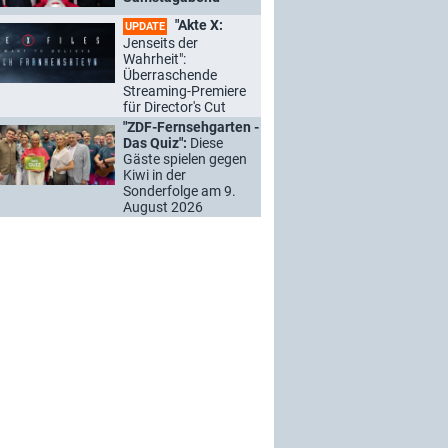
"Akte X:
UPDATE
Jenseits der
Wahrheit":
Überraschende
Streaming-Premiere
für Director's Cut
"ZDF-Fernsehgarten -
Das Quiz":
Diese
Gäste spielen gegen
Kiwi in der
Sonderfolge am 9.
August 2026