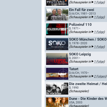
(Schauspieler in
1 Folge
)
Ein Fall für zwei
D/A/CH, 1981–2013
(Schauspieler in
1 Folge
)
Polizeiruf 110
D, 1971–
(Schauspieler in
1 Folge
)
SOKO München / SOKO
D, 1978–2020
(Schauspieler in
1 Folge
)
SOKO Leipzig
D, 2001–
(Schauspieler in
1 Folge
)
Tatort
D/A/CH, 1970–
(Schauspieler in
2 Folgen
)
Die zweite Heimat / He
D, 1990
(Schauspieler)
Dune - Die Kinder des 
USA, 2003
(Schauspieler)