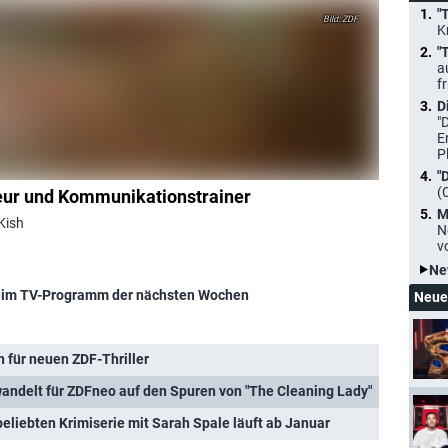
"
ZDF
K
"
a
f
D
"
E
P
"
(
eur und Kommunikationstrainer
M
Kish
N
v
Ne
im TV-Programm der nächsten Wochen
Neue
n für neuen ZDF-Thriller
 wandelt für ZDFneo auf den Spuren von "The Cleaning Lady"
 beliebten Krimiserie mit Sarah Spale läuft ab Januar