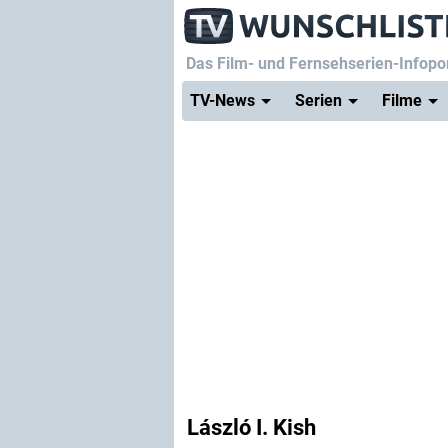
Das Film- und Fernsehserien-Infopor
TV-News
Serien
Filme
László I. Kish