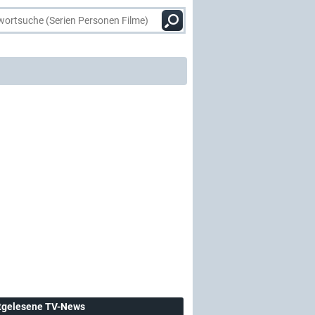
tgelesene TV-News