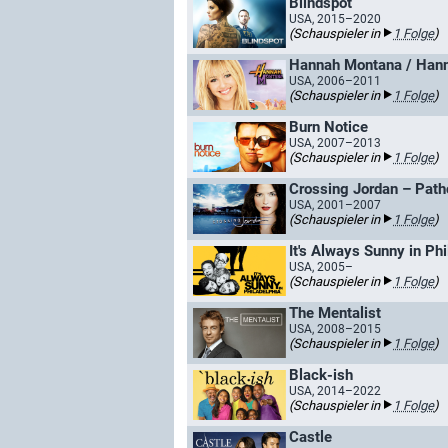
Blindspot
USA, 2015–2020
(Schauspieler in
1 Folge
)
Hannah Montana / Hann
USA, 2006–2011
(Schauspieler in
1 Folge
)
Burn Notice
USA, 2007–2013
(Schauspieler in
1 Folge
)
Crossing Jordan – Patho
USA, 2001–2007
(Schauspieler in
1 Folge
)
It's Always Sunny in Phi
USA, 2005–
(Schauspieler in
1 Folge
)
The Mentalist
USA, 2008–2015
(Schauspieler in
1 Folge
)
Black-ish
USA, 2014–2022
(Schauspieler in
1 Folge
)
Castle