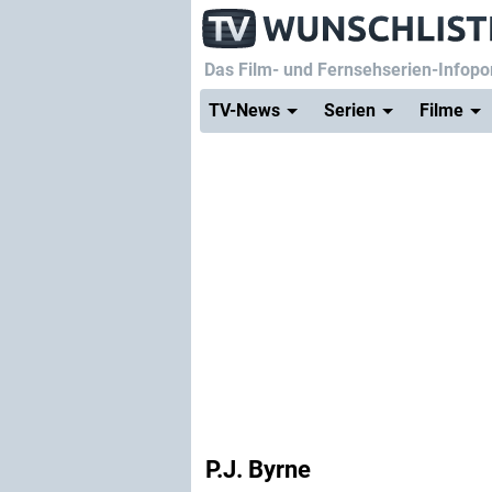
Das Film- und Fernsehserien-Infopor
TV-News
Serien
Filme
P.J. Byrne