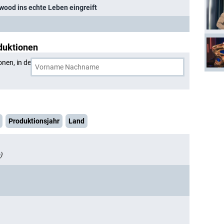
wood ins echte Leben eingreift
duktionen
onen, in denen
P.J. Byrne
und eine weitere Person
Produktionsjahr
Land
)