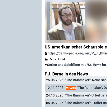
US-amerikanischer Schauspiele
https://de.wikipedia.org/wiki/P._J._Byr
15.12.1974
Serien und Spielfilme mit
P.J. Byrne
im 
P.J. Byrne in den News
25.06.2026
"The Rainmaker": Deutsche
12.11.2025
UPDATE
24.10.2025
"The Rainmaker"-Urteil gefäl
05.06.2025
"The Rainmaker": Trailer u