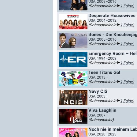
USA, 2009–2016
(Schauspieler in
1 Folge
)
Desperate Housewives
USA, 2004–2012
(Schauspieler in
1 Folge
)
Bones - Die Knochenjäg
USA, 2005–2016
(Schauspieler in
1 Folge
)
Emergency Room – Held
USA, 1994–2009
(Schauspieler in
1 Folge
)
Teen Titans Go!
USA, 2013–
(Schauspieler in
1 Folge
)
Navy CIS
USA, 2003–
(Schauspieler in
1 Folge
)
Viva Laughlin
USA, 2007
(Schauspieler)
Noch nie in meinem Lebe
USA, 2020–2023