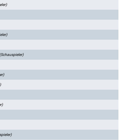
ler)
eler)
(Schauspieler)
er)
)
r)
pieler)