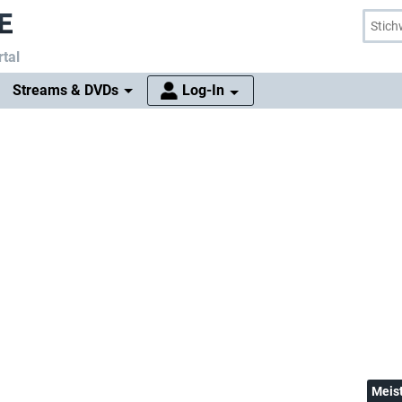
tal
Streams & DVDs
Log-In
Meis