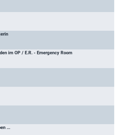
erin
en im OP / E.R. - Emergency Room
n ...