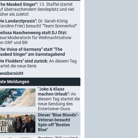
The Masked Singer":
13. Staffel startet
uf überraschendem Sendeplatz und viel
rüher als zuletzt
Die Landarztpraxis":
Dr. Sarah König
Caroline Frier) besucht "Team Sonnenhof"
elissa Naschenweng statt DJ Ötzi:
eue Moderatorin für Weihnachtsshow
on ORF und BR
The Voice of Germany" statt "The
asked Singer" am Samstagabend
Die Flodders" sind zurück:
An diesem Tag
tartet die neue Serie
wsübersicht
ste Meldungen
"Joko & Klaas
machen Urlaub":
An
diesem Tag startet die
neue Sendung des
Entertainer-Duos
Dieser "Blue Bloods"-
Veteran besucht
Spin-off "Boston
Blue"