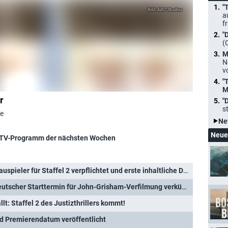
"
ABC Studios
a
f
"
(
M
N
v
"
M
r
"
s
ne
Ne
Neue
TV-Programm der nächsten Wochen
"The Rainmaker": Neue Schauspieler für Staffel 2 verpflichtet und erste inhaltliche Details
r Starttermin für John-Grisham-Verfilmung verkündet und Trailer enthüllt
lt: Staffel 2 des Justizthrillers kommt!
nd Premierendatum veröffentlicht