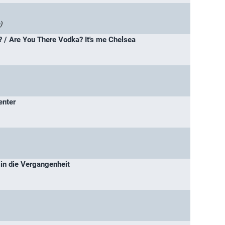
)
? / Are You There Vodka? It's me Chelsea
enter
in die Vergangenheit