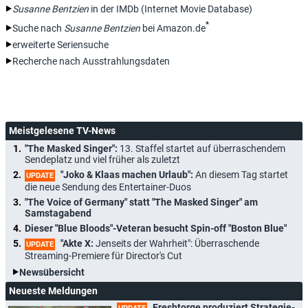
Susanne Bentzien
in der IMDb (Internet Movie Database)
*
Suche nach
Susanne Bentzien
bei Amazon.de
erweiterte Seriensuche
Recherche nach Ausstrahlungsdaten
Meistgelesene TV-News
"The Masked Singer":
13. Staffel startet auf überraschendem
Sendeplatz und viel früher als zuletzt
"Joko & Klaas machen Urlaub":
An diesem Tag startet
UPDATE
die neue Sendung des Entertainer-Duos
"The Voice of Germany" statt "The Masked Singer" am
Samstagabend
Dieser "Blue Bloods"-Veteran besucht Spin-off "Boston Blue"
"Akte X:
Jenseits der Wahrheit": Überraschende
UPDATE
Streaming-Premiere für Director's Cut
Newsübersicht
Neueste Meldungen
Freshtorge produziert Strategie-