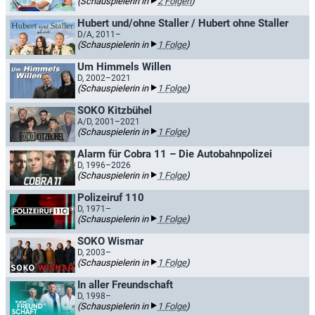
(Schauspielerin in
2 Folgen
)
Hubert und/ohne Staller / Hubert ohne Staller
D/A, 2011–
(Schauspielerin in
1 Folge
)
Um Himmels Willen
D, 2002–2021
(Schauspielerin in
1 Folge
)
SOKO Kitzbühel
A/D, 2001–2021
(Schauspielerin in
1 Folge
)
Alarm für Cobra 11 – Die Autobahnpolizei
D, 1996–2026
(Schauspielerin in
1 Folge
)
Polizeiruf 110
D, 1971–
(Schauspielerin in
1 Folge
)
SOKO Wismar
D, 2003–
(Schauspielerin in
1 Folge
)
In aller Freundschaft
D, 1998–
(Schauspielerin in
1 Folge
)