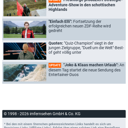
UPDATE
Adventure-Show in den schottischen
Highlands
"Einfach Elli":
Fortsetzung der
erfolgreichen neuen ZDF-Reihe wird
gedreht
Quoten:
"Quiz-Champion" siegt in der
jungen Zielgruppe, "Duell um die Welt"-Best-
of geht völlig unter
"Joko & Klaas machen Urlaub":
An
UPDATE
diesem Tag startet die neue Sendung des
Entertainer-Duos
© 1998 - 2026 imfernsehen GmbH & Co. KG
* Bei den mit einem Sternchen gekennzeichneten Links handelt es sich um
Provisions-Links (Affiliate-Links). Erfolgt über einen solchen Link eine Bestellung,