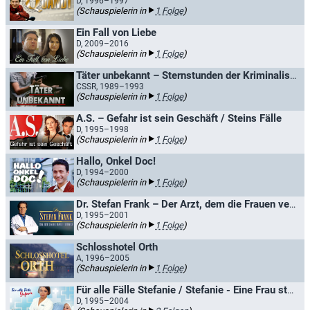
D, 1996–1997
(Schauspielerin in
1 Folge
)
Ein Fall von Liebe
D, 2009–2016
(Schauspielerin in
1 Folge
)
Täter unbekannt – Sternstunden der Kriminalistik
CSSR, 1989–1993
(Schauspielerin in
1 Folge
)
A.S. – Gefahr ist sein Geschäft / Steins Fälle
D, 1995–1998
(Schauspielerin in
1 Folge
)
Hallo, Onkel Doc!
D, 1994–2000
(Schauspielerin in
1 Folge
)
Dr. Stefan Frank – Der Arzt, dem die Frauen vertrauen
D, 1995–2001
(Schauspielerin in
1 Folge
)
Schlosshotel Orth
A, 1996–2005
(Schauspielerin in
1 Folge
)
Für alle Fälle Stefanie / Stefanie - Eine Frau startet durch
D, 1995–2004