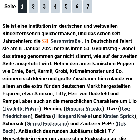
Seite
1
2
3
4
5
6
7
Sie ist eine Institution im deutschen und weltweiten
Kinderfernsehen gleichermaßen, und das schon seit
Jahrzehnten: die
"Sesamstraße"
. In Deutschland feiert
sie am 8. Januar 2023 bereits ihren 50. Geburtstag - wobei
das streng genommen gar nicht stimmt, wie auf der zweiten
Seite ausgeführt wird. Neben den amerikanischen Puppen
wie Ernie, Bert, Kermit, Grobi, Krümelmonster und Co.
erinnern sich kleine und große Zuschauer hierzulande vor
allem an die extra für den deutschen Markt hergestellten
Figuren, etwa Samson, Tiffy, Herr von Bödefeld und
Rumpel, aber auch an die menschlichen Charaktere um Lilo
(
Liselotte Pulver
), Henning (
Henning Venske
), Uwe (
Uwe
Friedrichsen
), Bettina (
Hildegard Krekel
und
Kirsten Sprick
),
Schorsch (
Gernot Endemann
) und Zauberer PePe (
Dirk
Bach
). Anlässlich des runden Jubiläums blickt
TV
Wunschliste
in einer umfangreichen Rückschau auf die