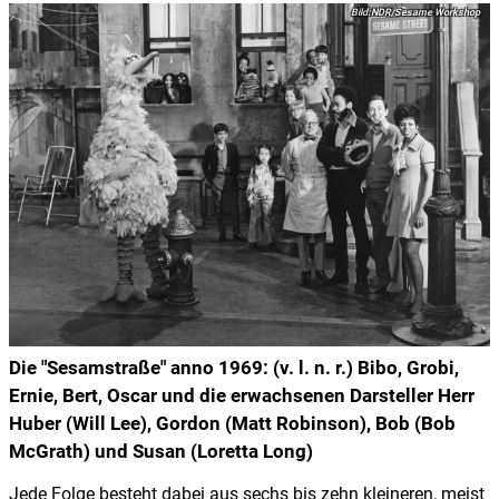
NDR/Sesame Workshop
Die "Sesamstraße" anno 1969: (v. l. n. r.) Bibo, Grobi,
Ernie, Bert, Oscar und die erwachsenen Darsteller Herr
Huber (Will Lee), Gordon (Matt Robinson), Bob (Bob
McGrath) und Susan (Loretta Long)
Jede Folge besteht dabei aus sechs bis zehn kleineren, meist