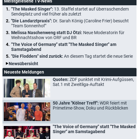
Meistgelesene TV-News
"The Masked Singer":
13. Staffel startet auf überraschendem
Sendeplatz und viel früher als zuletzt
"Die Landarztpraxis":
Dr. Sarah König (Caroline Frier) besucht
"Team Sonnenhof"
Melissa Naschenweng statt DJ Ötzi:
Neue Moderatorin für
Weihnachtsshow von ORF und BR
"The Voice of Germany" statt "The Masked Singer" am
Samstagabend
"Die Flodders" sind zurück:
An diesem Tag startet die neue Serie
Newsübersicht
Neueste Meldungen
Quoten:
ZDF punktet mit Krimi-Aufgüssen,
Sat.1 mit Zweitliga-Auftakt
50 Jahre "Kölner Treff":
WDR feiert mit
Primetime-Show, Doku und Rückblicken
"The Voice of Germany" statt "The Masked
Singer" am Samstagabend