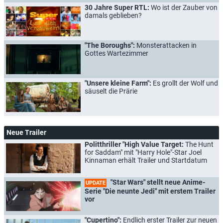
30 Jahre Super RTL:
Wo ist der Zauber von
damals geblieben?
"The Boroughs":
Monsterattacken in
Gottes Wartezimmer
"Unsere kleine Farm":
Es grollt der Wolf und
säuselt die Prärie
Neue Trailer
Politthriller "High Value Target:
The Hunt
for Saddam" mit "Harry Hole"-Star Joel
Kinnaman erhält Trailer und Startdatum
"Star Wars" stellt neue Anime-
UPDATE
Serie "Die neunte Jedi" mit erstem Trailer
vor
"Cupertino":
Endlich erster Trailer zur neuen