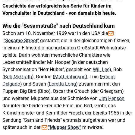
Geschichte der erfolgreichsten Serie für Kinder im
Vorschulalter in Deutschland - von damals bis heute.
Wie die "Sesamstraße" nach Deutschland kam
Schon am 10. November 1969 war in den USA die
"Sesame Street"
gestartet, die in der gleichnamigen fiktiven,
in einem Filmstudio nachgebauten Großstadt-Wohnstraße
spielte. Darin wohnten menschliche Charaktere wie
Lebensmittelhändler Mr. Hooper (in der deutschen
Synchronisation "Herr Huber", gespielt von
Will Lee
), Bob
(
Bob McGrath
), Gordon (
Matt Robinson
), Luis (
Emilio
Delgado
) und Susan (
Loretta Long
) zusammen mit den
Puppen Big Bird (Bibo), Oscar the Grouch (der Griesgram)
und weiteren Muppets aus der Schmiede von
Jim Henson
,
darunter die beiden Freunde Ernie und Bert, Grobi, das
Krümelmonster und Kermit der Frosch, der bereits 1955 in der
Sendung "Sam and Friends" erstmals aufgetreten war und
später auch in der
"Muppet Show"
mitwirkte.