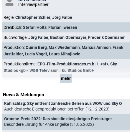
Interviewpartner
Regie:
Christopher Schier
,
Jörg Falbe
Drehbuch:
Stefan Holtz
,
Florian Iwersen
Buchvorlage:
Jörg Falbe
,
Bastian Obermayer
,
Frederik Obermaier
Produktion:
Quirin Berg
,
Max Wiedemann
,
Marcus Ammon
,
Frank
Jastfelder
,
Lucia Vogdt
,
Laura Mihajlovic
Produktionsfirma:
EPO-Film-Produktionsges.m.b.H. <at>
,
Sky
Studios <gb>
,
W&B Television
,
i&u Studios GmbH
mehr
Kamera:
Thomas Kiennast
News & Meldungen
Kahlschlag: Sky entfernt zahlreiche Serien aus WOW und Sky Q
Auch deutsche Eigenproduktionen betroffen (12.12.2023)
Grimme-Preis 2022: Das sind die diesjährigen Preisträger
Besondere Ehrung für Anke Engelke (31.05.2022)