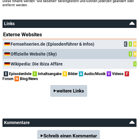
Diese Inhalte werden "wie besehen" bereitgestellt und können jederzeit geändert oder
entfernt werden.
Links
Externe Websites
Fernsehserien.de (Episodenführer & Infos)
E
I
B
Offizielle Website (Sky)
I
B
Wikipedia: Die Ibiza Affäre
I
E
Episodenliste
I
Inhaltsangabe
B
Bilder
A
Audio/Musik
V
Videos
F
Forum
N
Blog/News
weitere Links
Kommentare
Schreib einen Kommentar