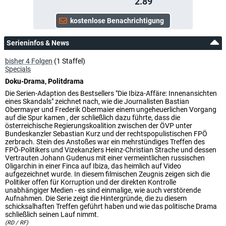
2.89
Serieninfos & News
bisher 4 Folgen
(1 Staffel)
Specials
Doku-Drama, Politdrama
Die Serien-Adaption des Bestsellers "Die Ibiza-Affäre: Innenansichten
eines Skandals" zeichnet nach, wie die Journalisten Bastian
Obermayer und Frederik Obermaier einem ungeheuerlichen Vorgang
auf die Spur kamen , der schließlich dazu führte, dass die
österreichische Regierungskoalition zwischen der ÖVP unter
Bundeskanzler Sebastian Kurz und der rechtspopulistischen FPÖ
zerbrach. Stein des Anstoßes war ein mehrstündiges Treffen des
FPÖ-Politikers und Vizekanzlers Heinz-Christian Strache und dessen
Vertrauten Johann Gudenus mit einer vermeintlichen russischen
Oligarchin in einer Finca auf Ibiza, das heimlich auf Video
aufgezeichnet wurde. In diesem filmischen Zeugnis zeigen sich die
Politiker offen für Korruption und der direkten Kontrolle
unabhängiger Medien - es sind einmalige, wie auch verstörende
Aufnahmen. Die Serie zeigt die Hintergründe, die zu diesem
schicksalhaften Treffen geführt haben und wie das politische Drama
schließlich seinen Lauf nimmt.
(RD / RF)