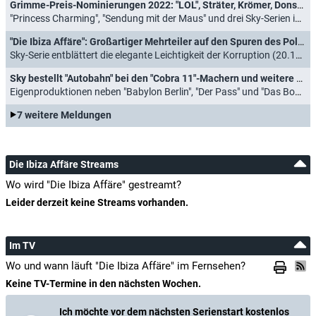
Grimme-Preis-Nominierungen 2022: "LOL", Sträter, Krömer, Donskoy und "Wer stiehlt mir die Show?"
"Princess Charming", "Sendung mit der Maus" und drei Sky-Serien im Rennen (24.02.2022)
"Die Ibiza Affäre": Großartiger Mehrteiler auf den Spuren des Politskandals
Sky-Serie entblättert die elegante Leichtigkeit der Korruption (20.10.2021)
Sky bestellt "Autobahn" bei den "Cobra 11"-Machern und weitere neue Formate
Eigenproduktionen neben "Babylon Berlin", "Der Pass" und "Das Boot" (17.09.2021)
7 weitere Meldungen
Die Ibiza Affäre Streams
Wo wird "Die Ibiza Affäre" gestreamt?
Leider derzeit keine Streams vorhanden.
Im TV
Wo und wann läuft "Die Ibiza Affäre" im Fernsehen?
Keine TV-Termine in den nächsten Wochen.
Ich möchte vor dem nächsten Serienstart kostenlos