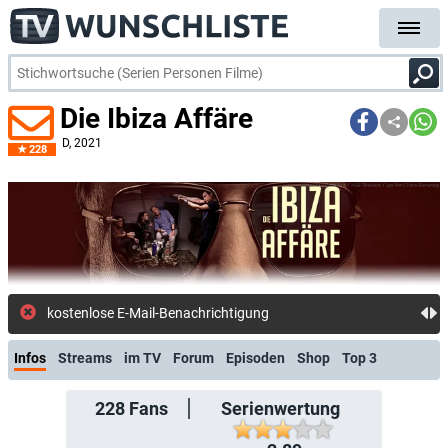
Die Ibiza Affäre
D
, 2021
228
kostenlose E-Mail-Benachrichtigung bei Streaming- oder
Infos
Streams
im TV
Forum
Episoden
Shop
Top 3
228
Fans
Serienwertung