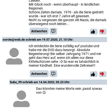
Laeden.
Mit Glück noch - wenn überhaupt - in ländlichen
Regionen.
Schöne Zeiten damals. 1970 - als die Serie gedreht
wurde - war ich erst 7 Jahre alt gewesen.
Nicht zu vergessen die ganzen Alt-Nazis, die damals
überwiegend noch lebten...
Antworten
sorste@web.de
schrieb am 19.07.2020, 21.10 Uhr:
Ich entdeckte die Serie zufällig auf youtube und
habe mir die DVD dazu besorgt. Absolute
Begeisterung! Bin selber Jahrgang 1971 und mir
geht das Herz auf, wenn ich allein nur diese
Kittelschürzen sehe :-D So war es tatsächlich in
meiner Kindheit. Eine wundervolle Zeitreise!!!
Antworten
bubu_99
schrieb am 14.04.2022, 05.23 Uhr:
Das könnten meine Worte sein ,passt sowas
von 😉