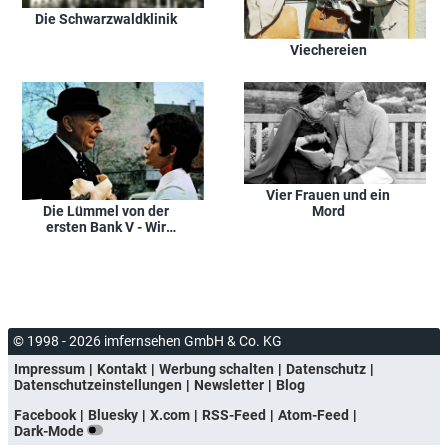
Die Schwarzwaldklinik
Viechereien
Vier Frauen und ein
Die Lümmel von der
Mord
ersten Bank V - Wir
hau'n die Pauker in die
Pfanne
© 1998 - 2026 imfernsehen GmbH & Co. KG
Impressum
Kontakt
Werbung schalten
Datenschutz
Datenschutzeinstellungen
Newsletter
Blog
Facebook
Bluesky
X.com
RSS-Feed
Atom-Feed
Dark-Mode