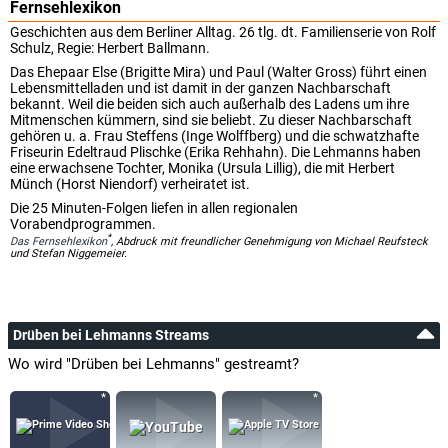
Fernsehlexikon
Geschichten aus dem Berliner Alltag. 26 tlg. dt. Familienserie von Rolf
Schulz, Regie: Herbert Ballmann.
Das Ehepaar Else (Brigitte Mira) und Paul (Walter Gross) führt einen
Lebensmittelladen und ist damit in der ganzen Nachbarschaft
bekannt. Weil die beiden sich auch außerhalb des Ladens um ihre
Mitmenschen kümmern, sind sie beliebt. Zu dieser Nachbarschaft
gehören u. a. Frau Steffens (Inge Wolffberg) und die schwatzhafte
Friseurin Edeltraud Plischke (Erika Rehhahn). Die Lehmanns haben
eine erwachsene Tochter, Monika (Ursula Lillig), die mit Herbert
Münch (Horst Niendorf) verheiratet ist.
Die 25 Minuten-Folgen liefen in allen regionalen
Vorabendprogrammen.
*
Das Fernsehlexikon
, Abdruck mit freundlicher Genehmigung von Michael Reufsteck
und Stefan Niggemeier.
Drüben bei Lehmanns Streams
Wo wird "Drüben bei Lehmanns" gestreamt?