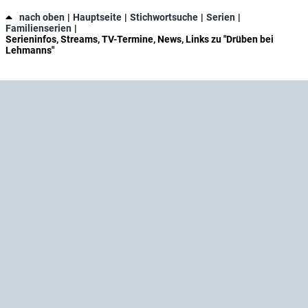
nach oben
Hauptseite
Stichwortsuche
Serien
Familienserien
Serieninfos, Streams, TV-Termine, News, Links zu "Drüben bei
Lehmanns"