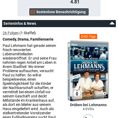
4.81
Serieninfos & News
26 Folgen
(1 Staffel)
DVD-Tipp
Comedy, Drama, Familienserie
Paul Lehmann hat gerade seinen
frisch renovierten
Lebensmittelladen
wiedereröffnet. Er und seine Frau
nehmen regen Anteil am Leben in
ihrem Stadtteil. Wo immer
Probleme auftauchen, versucht
Paul zu helfen. So will er
beispielsweise, einen
Spielmöglichkeit für die Kinder
der Nachbarschaft schaffen, er
vermittelt bei einem Unfall vor
seinem Geschäft und deckt
Mißstände im Krankenhaus auf,
als dort ein Mieter aus seinem
Drüben bei Lehmanns
Haus eingeliefert wird. Auch als
4 DVDs
stellvertretender Vorsitzender
eines Fußballsvereins sucht Paul