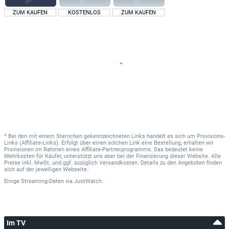
ZUM KAUFEN
KOSTENLOS
ZUM KAUFEN
* Bei den mit einem Sternchen gekennzeichneten Links handelt es sich um Provisions-
Links (Affiliate-Links). Erfolgt über einen solchen Link eine Bestellung, erhalten wir
Provisionen im Rahmen eines Affiliate-Partnerprogramms. Das bedeutet keine
Mehrkosten für Käufer, unterstützt uns aber bei der Finanzierung dieser Website. Alle
Preise inkl. MwSt. und ggf. zuzüglich Versandkosten. Details zu den Angeboten finden
sich auf der jeweiligen Webseite.
Einige Streaming-Daten
via
JustWatch.
Im TV