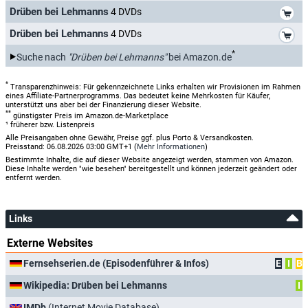
*
Drüben bei Lehmanns
4 DVDs
*
Drüben bei Lehmanns
4 DVDs
*
Suche nach
"Drüben bei Lehmanns"
bei Amazon.de
*
Transparenzhinweis: Für gekennzeichnete Links erhalten wir Provisionen im Rahmen
eines Affiliate-Partnerprogramms. Das bedeutet keine Mehrkosten für Käufer,
unterstützt uns aber bei der Finanzierung dieser Website.
**
günstigster Preis im Amazon.de-Marketplace
¹ früherer bzw. Listenpreis
Alle Preisangaben ohne Gewähr, Preise ggf. plus Porto & Versandkosten.
Preisstand: 06.08.2026 03:00 GMT+1 (
Mehr Informationen
)
Bestimmte Inhalte, die auf dieser Website angezeigt werden, stammen von Amazon.
Diese Inhalte werden "wie besehen" bereitgestellt und können jederzeit geändert oder
entfernt werden.
Links
Externe Websites
Fernsehserien.de (Episodenführer & Infos)
E
I
B
Wikipedia: Drüben bei Lehmanns
I
IMDb
(Internet Movie Database)