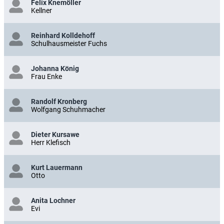
Felix Knemöller
Kellner
Reinhard Kolldehoff
Schulhausmeister Fuchs
Johanna König
Frau Enke
Randolf Kronberg
Wolfgang Schuhmacher
Dieter Kursawe
Herr Klefisch
Kurt Lauermann
Otto
Anita Lochner
Evi