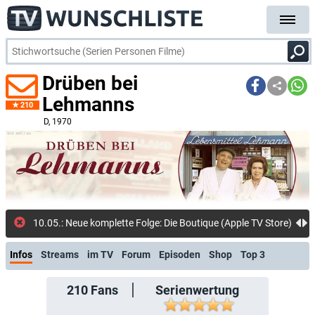
Drüben bei
Lehmanns
210
D
, 1970
10.05.: Neue komplette Folge: Die Boutique (Apple TV Store)
Infos
Streams
im TV
Forum
Episoden
Shop
Top 3
210
Fans
Serienwertung