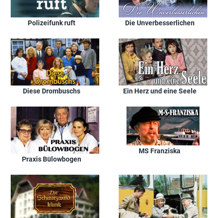
Polizeifunk ruft
Die Unverbesserlichen
Diese Drombuschs
Ein Herz und eine Seele
MS Franziska
Praxis Bülowbogen