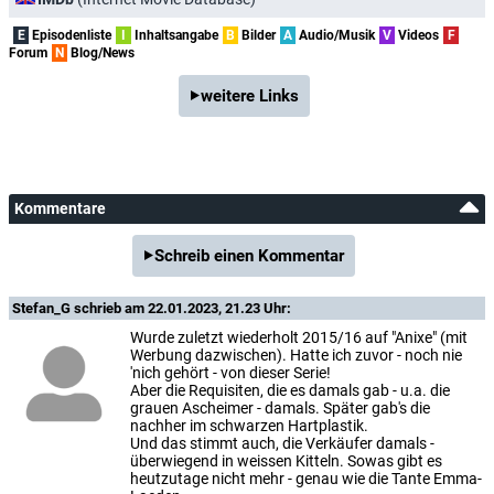
E
Episodenliste
I
Inhaltsangabe
B
Bilder
A
Audio/Musik
V
Videos
F
Forum
N
Blog/News
weitere Links
Kommentare
Schreib einen Kommentar
Stefan_G
schrieb am 22.01.2023, 21.23 Uhr:
Wurde zuletzt wiederholt 2015/16 auf "Anixe" (mit
Werbung dazwischen). Hatte ich zuvor - noch nie
'nich gehört - von dieser Serie!
Aber die Requisiten, die es damals gab - u.a. die
grauen Ascheimer - damals. Später gab's die
nachher im schwarzen Hartplastik.
Und das stimmt auch, die Verkäufer damals -
überwiegend in weissen Kitteln. Sowas gibt es
heutzutage nicht mehr - genau wie die Tante Emma-