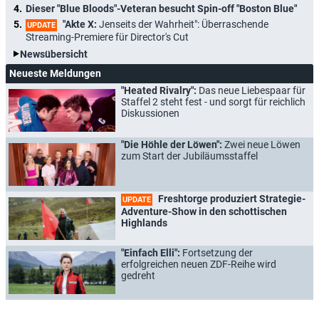
Dieser "Blue Bloods"-Veteran besucht Spin-off "Boston Blue"
"Akte X:
Jenseits der Wahrheit": Überraschende
UPDATE
Streaming-Premiere für Director's Cut
Newsübersicht
Neueste Meldungen
"Heated Rivalry":
Das neue Liebespaar für
Staffel 2 steht fest - und sorgt für reichlich
Diskussionen
"Die Höhle der Löwen":
Zwei neue Löwen
zum Start der Jubiläumsstaffel
Freshtorge produziert Strategie-
UPDATE
Adventure-Show in den schottischen
Highlands
"Einfach Elli":
Fortsetzung der
erfolgreichen neuen ZDF-Reihe wird
gedreht