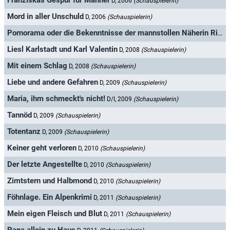
Franziskas Gespür für Männer
D, 2006
(Schauspielerin)
Mord in aller Unschuld
D, 2006
(Schauspielerin)
Pornorama oder die Bekenntnisse der mannstollen Näherin Rita Brauchts
Liesl Karlstadt und Karl Valentin
D, 2008
(Schauspielerin)
Mit einem Schlag
D, 2008
(Schauspielerin)
Liebe und andere Gefahren
D, 2009
(Schauspielerin)
Maria, ihm schmeckt's nicht!
D/I, 2009
(Schauspielerin)
Tannöd
D, 2009
(Schauspielerin)
Totentanz
D, 2009
(Schauspielerin)
Keiner geht verloren
D, 2010
(Schauspielerin)
Der letzte Angestellte
D, 2010
(Schauspielerin)
Zimtstern und Halbmond
D, 2010
(Schauspielerin)
Föhnlage. Ein Alpenkrimi
D, 2011
(Schauspielerin)
Mein eigen Fleisch und Blut
D, 2011
(Schauspielerin)