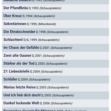
Madame Bäuerin
D, 1992
(Schauspielerin)
Der Pfandlbräu
D, 1993
(Schauspielerin)
Über Kreuz
D, 1994
(Schauspielerin)
Sekretärinnen
D, 1996
(Mitwirkende)
Die Ehrabschneider
D, 1998
(Schauspielerin)
Schlachten!
D/A, 1999
(Schauspielerin)
Im Chaos der Gefühle
D, 2001
(Schauspielerin)
Zwei alte Gauner
D, 2001
(Schauspielerin)
Stärker als der Tod
D, 2003
(Schauspielerin)
21 Liebesbriefe
D, 2004
(Schauspielerin)
Schläfer
D, 2004
(Schauspielerin)
Marias letzte Reise
D, 2005
(Schauspielerin)
Und ich lieb dich doch!
D, 2005
(Schauspielerin)
Dunkel lockende Welt
D, 2006
(Schauspielerin)