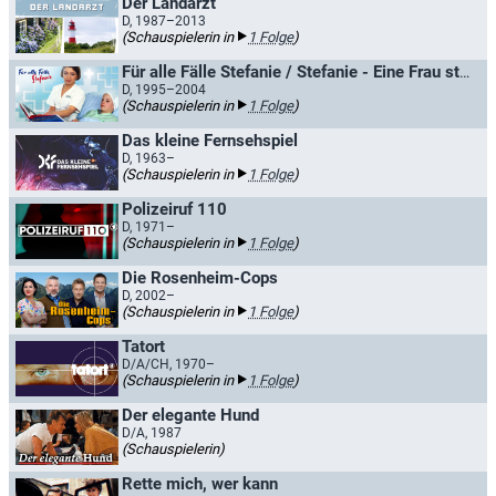
Der Landarzt
D, 1987–2013
(Schauspielerin in
1 Folge
)
Für alle Fälle Stefanie / Stefanie - Eine Frau startet durch
D, 1995–2004
(Schauspielerin in
1 Folge
)
Das kleine Fernsehspiel
D, 1963–
(Schauspielerin in
1 Folge
)
Polizeiruf 110
D, 1971–
(Schauspielerin in
1 Folge
)
Die Rosenheim-Cops
D, 2002–
(Schauspielerin in
1 Folge
)
Tatort
D/A/CH, 1970–
(Schauspielerin in
1 Folge
)
Der elegante Hund
D/A, 1987
(Schauspielerin)
Rette mich, wer kann