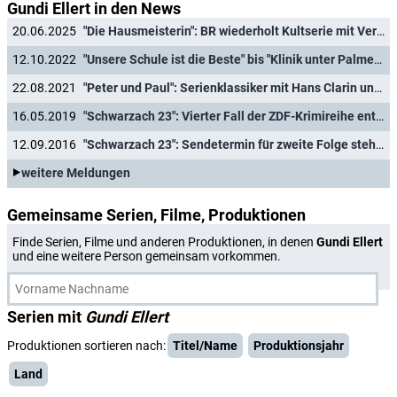
Gundi Ellert in den News
20.06.2025
"Die Hausmeisterin": BR wiederholt Kultserie mit Veronika Fitz und Helmut Fischer
12.10.2022
"Unsere Schule ist die Beste" bis "Klinik unter Palmen": Serienklassiker der 90er zurück im Free-TV
22.08.2021
"Peter und Paul": Serienklassiker mit Hans Clarin und Helmut Fischer wird wiederholt
16.05.2019
"Schwarzach 23": Vierter Fall der ZDF-Krimireihe entsteht
12.09.2016
"Schwarzach 23": Sendetermin für zweite Folge steht fest
weitere Meldungen
Gemeinsame Serien, Filme, Produktionen
Finde Serien, Filme und anderen Produktionen, in denen
Gundi Ellert
und eine weitere Person gemeinsam vorkommen.
Serien mit
Gundi Ellert
Produktionen sortieren nach:
Titel/Name
Produktionsjahr
Land