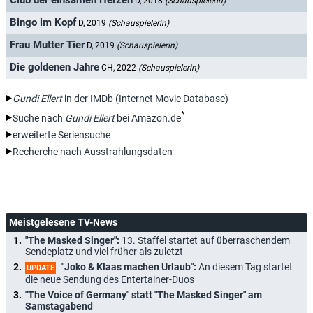
Club der einsamen Herzen
D, 2018
(Schauspielerin)
Bingo im Kopf
D, 2019
(Schauspielerin)
Frau Mutter Tier
D, 2019
(Schauspielerin)
Die goldenen Jahre
CH, 2022
(Schauspielerin)
Gundi Ellert
in der IMDb (Internet Movie Database)
*
Suche nach
Gundi Ellert
bei Amazon.de
erweiterte Seriensuche
Recherche nach Ausstrahlungsdaten
Meistgelesene TV-News
"The Masked Singer":
13. Staffel startet auf überraschendem
Sendeplatz und viel früher als zuletzt
"Joko & Klaas machen Urlaub":
An diesem Tag startet
UPDATE
die neue Sendung des Entertainer-Duos
"The Voice of Germany" statt "The Masked Singer" am
Samstagabend