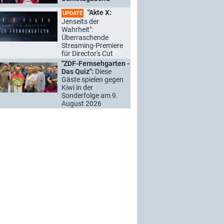
"Akte X:
UPDATE
Jenseits der
Wahrheit":
Überraschende
Streaming-Premiere
für Director's Cut
"ZDF-Fernsehgarten -
Das Quiz":
Diese
Gäste spielen gegen
Kiwi in der
Sonderfolge am 9.
August 2026