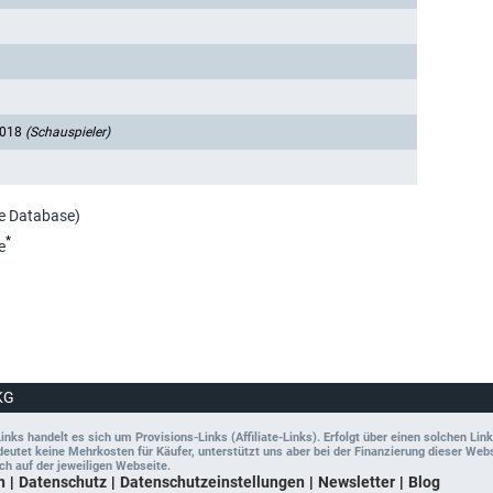
2018
(Schauspieler)
ie Database)
*
e
KG
ks handelt es sich um Provisions-Links (Affiliate-Links). Erfolgt über einen solchen Link
tet keine Mehrkosten für Käufer, unterstützt uns aber bei der Finanzierung dieser Websit
ch auf der jeweiligen Webseite.
n
Datenschutz
Datenschutzeinstellungen
Newsletter
Blog