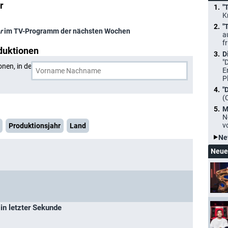
r
"
K
"
r
im TV-Programm der nächsten Wochen
a
f
duktionen
D
"
onen, in denen
Dennis Keiffer
und eine weitere Person
E
P
"
(
M
N
v
Produktionsjahr
Land
Ne
Neue
 in letzter Sekunde