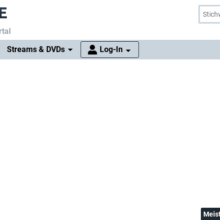
tal
Streams & DVDs
Log-In
Meis