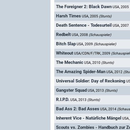
The Foreigner 2: Black Dawn
USA, 2005
Harsh Times
USA, 2005
(Stunts)
Death Sentence - Todesurteil
USA, 2007
Redbelt
USA, 2008
(Schauspieler)
Bitch Slap
USA, 2009
(Schauspieler)
Whiteout
USA/CDN/F/TRK, 2009
(Schauspiel
The Mechanic
USA, 2010
(Stunts)
The Amazing Spider-Man
USA, 2012
(Stu
Universal Soldier: Day of Reckoning
U
Gangster Squad
USA, 2013
(Stunts)
R.I.P.D.
USA, 2013
(Stunts)
Bad Ass 2: Bad Asses
USA, 2014
(Schausp
Inherent Vice - Natürliche Mängel
USA,
Scouts vs. Zombies - Handbuch zur 