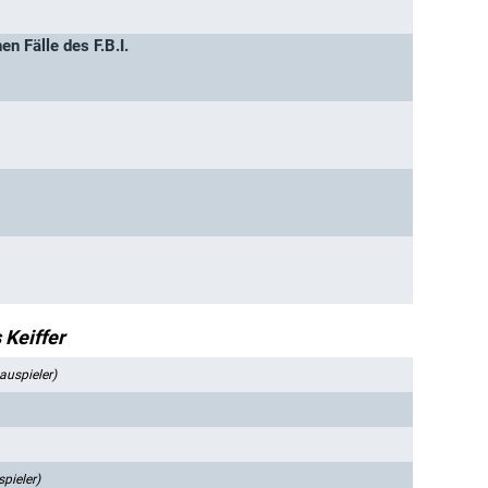
n Fälle des F.B.I.
 Keiffer
auspieler)
pieler)