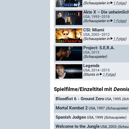
(Schauspieler in
1 Folge
)
Akte X – Die unheimliche
USA, 1993–2018
(Schauspieler in
1 Folge
)
CSI: Miami
USA, 2002–2012
(Schauspieler in
1 Folge
)
Project: S.E.R.A.
USA, 2013
(Schauspieler)
Legends
USA, 2014–2015
(Stunts in
1 Folge
)
Spielfilme/Einzeltitel mit
Dennis
Bloodfist 6 - Ground Zero
USA, 1995
(Sch
Mortal Kombat 2
USA, 1997
(Schauspieler)
Spanish Judges
USA, 1999
(Schauspieler)
Welcome to the Jungle
USA, 2003
(Schaus