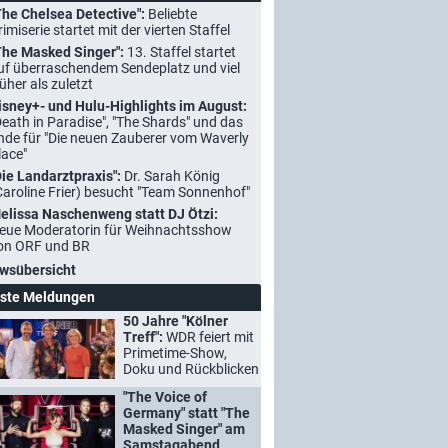
The Chelsea Detective":
Beliebte
rimiserie startet mit der vierten Staffel
The Masked Singer":
13. Staffel startet
uf überraschendem Sendeplatz und viel
rüher als zuletzt
isney+- und Hulu-Highlights im August:
Death in Paradise", "The Shards" und das
nde für "Die neuen Zauberer vom Waverly
lace"
Die Landarztpraxis":
Dr. Sarah König
Caroline Frier) besucht "Team Sonnenhof"
elissa Naschenweng statt DJ Ötzi:
eue Moderatorin für Weihnachtsshow
on ORF und BR
wsübersicht
ste Meldungen
50 Jahre "Kölner
Treff":
WDR feiert mit
Primetime-Show,
Doku und Rückblicken
"The Voice of
Germany" statt "The
Masked Singer" am
Samstagabend