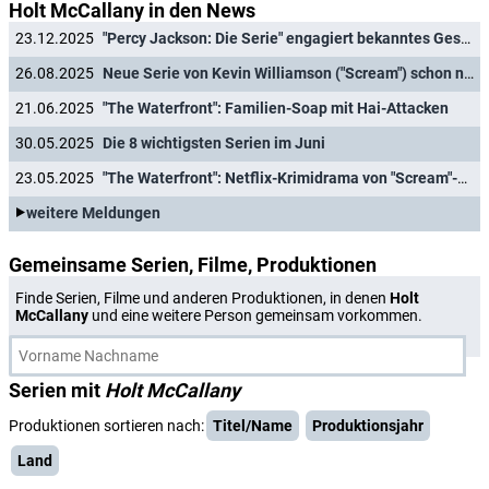
Holt McCallany in den News
23.12.2025
"Percy Jackson: Die Serie" engagiert bekanntes Gesicht als Darsteller von Gegenspieler Atlas
26.08.2025
Neue Serie von Kevin Williamson ("Scream") schon nach einer Staffel abgesetzt
21.06.2025
"The Waterfront": Familien-Soap mit Hai-Attacken
30.05.2025
Die 8 wichtigsten Serien im Juni
23.05.2025
"The Waterfront": Netflix-Krimidrama von "Scream"-Macher präsentiert schlagkräftigen Trailer
weitere Meldungen
Gemeinsame Serien, Filme, Produktionen
Finde Serien, Filme und anderen Produktionen, in denen
Holt
McCallany
und eine weitere Person gemeinsam vorkommen.
Serien mit
Holt McCallany
Produktionen sortieren nach:
Titel/Name
Produktionsjahr
Land