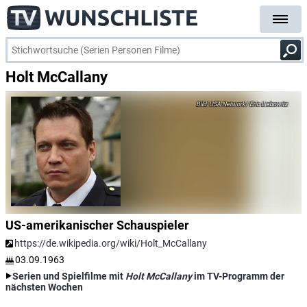
Holt McCallany
USA Network/ Eric Liebowitz
US-amerikanischer Schauspieler
https://de.wikipedia.org/wiki/Holt_McCallany
03.09.1963
Serien und Spielfilme mit
Holt McCallany
im TV-Programm der
nächsten Wochen