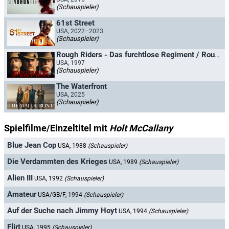
(Schauspieler)
61st Street
USA, 2022–2023
(Schauspieler)
Rough Riders - Das furchtlose Regiment / Rough Riders - Durch die Hölle zum Sieg
USA, 1997
(Schauspieler)
The Waterfront
USA, 2025
(Schauspieler)
Spielfilme/Einzeltitel mit
Holt McCallany
Blue Jean Cop
USA, 1988
(Schauspieler)
Die Verdammten des Krieges
USA, 1989
(Schauspieler)
Alien III
USA, 1992
(Schauspieler)
Amateur
USA/GB/F, 1994
(Schauspieler)
Auf der Suche nach Jimmy Hoyt
USA, 1994
(Schauspieler)
Flirt
USA, 1995
(Schauspieler)