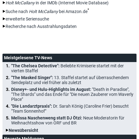
Holt McCallany
in der IMDb (Internet Movie Database)
*
Suche nach
Holt McCallany
bei Amazon.de
erweiterte Seriensuche
Recherche nach Ausstrahlungsdaten
Meistgelesene TV-News
"The Chelsea Detective":
Beliebte Krimiserie startet mit der
vierten Staffel
"The Masked Singer":
13. Staffel startet auf überraschendem
Sendeplatz und viel früher als zuletzt
Disney+- und Hulu-Highlights im August:
"Death in Paradise",
"The Shards" und das Ende für "Die neuen Zauberer vom Waverly
Place"
"Die Landarztpraxis":
Dr. Sarah König (Caroline Frier) besucht
"Team Sonnenhof"
Melissa Naschenweng statt DJ Ötzi:
Neue Moderatorin für
Weihnachtsshow von ORF und BR
Newsübersicht
Neueste Meldungen