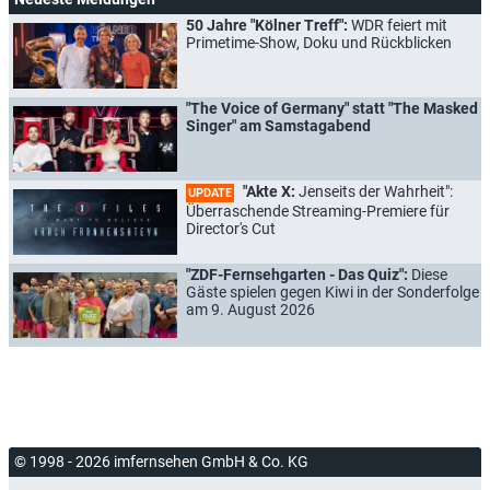
50 Jahre "Kölner Treff":
WDR feiert mit
Primetime-Show, Doku und Rückblicken
"The Voice of Germany" statt "The Masked
Singer" am Samstagabend
"Akte X:
Jenseits der Wahrheit":
UPDATE
Überraschende Streaming-Premiere für
Director's Cut
"ZDF-Fernsehgarten - Das Quiz":
Diese
Gäste spielen gegen Kiwi in der Sonderfolge
am 9. August 2026
© 1998 - 2026 imfernsehen GmbH & Co. KG