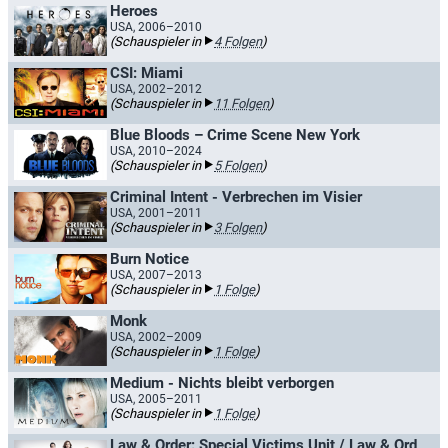
Heroes
USA, 2006–2010
(Schauspieler in
4 Folgen
)
CSI: Miami
USA, 2002–2012
(Schauspieler in
11 Folgen
)
Blue Bloods – Crime Scene New York
USA, 2010–2024
(Schauspieler in
5 Folgen
)
Criminal Intent - Verbrechen im Visier
USA, 2001–2011
(Schauspieler in
3 Folgen
)
Burn Notice
USA, 2007–2013
(Schauspieler in
1 Folge
)
Monk
USA, 2002–2009
(Schauspieler in
1 Folge
)
Medium - Nichts bleibt verborgen
USA, 2005–2011
(Schauspieler in
1 Folge
)
Law & Order: Special Victims Unit / Law & Order: New York