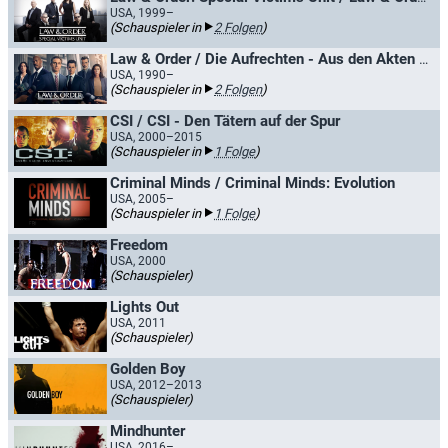
USA, 1999–
(Schauspieler in
2 Folgen
)
Law & Order / Die Aufrechten - Aus den Akten der Straße
USA, 1990–
(Schauspieler in
2 Folgen
)
CSI / CSI - Den Tätern auf der Spur
USA, 2000–2015
(Schauspieler in
1 Folge
)
Criminal Minds / Criminal Minds: Evolution
USA, 2005–
(Schauspieler in
1 Folge
)
Freedom
USA, 2000
(Schauspieler)
Lights Out
USA, 2011
(Schauspieler)
Golden Boy
USA, 2012–2013
(Schauspieler)
Mindhunter
USA, 2016–