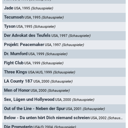
Jade
USA, 1995
(Schauspieler)
Tecumseh
USA, 1995
(Schauspieler)
Tyson
USA, 1995
(Schauspieler)
Der Advokat des Teufels
USA, 1997
(Schauspieler)
Projekt: Peacemaker
USA, 1997
(Schauspieler)
Dr. Mumford
USA, 1999
(Schauspieler)
Fight Club
USA, 1999
(Schauspieler)
Three Kings
USA/AUS, 1999
(Schauspieler)
LA County 187
USA, 2000
(Schauspieler)
Men of Honor
USA, 2000
(Schauspieler)
Sex, Lügen und Hollywood
USA, 2000
(Schauspieler)
Out of the Line - Neben der Spur
USA, 2001
(Schauspieler)
Below - Da unten hört Dich niemand schreien
USA, 2002
(Schauspieler)
Die Promoterin
USA/D, 2004
(Schauspieler)