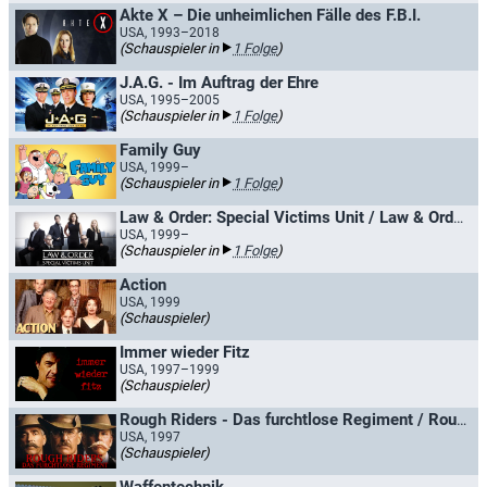
Akte X – Die unheimlichen Fälle des F.B.I.
USA, 1993–2018
(Schauspieler in
1 Folge
)
J.A.G. - Im Auftrag der Ehre
USA, 1995–2005
(Schauspieler in
1 Folge
)
Family Guy
USA, 1999–
(Schauspieler in
1 Folge
)
Law & Order: Special Victims Unit / Law & Order: New York
USA, 1999–
(Schauspieler in
1 Folge
)
Action
USA, 1999
(Schauspieler)
Immer wieder Fitz
USA, 1997–1999
(Schauspieler)
Rough Riders - Das furchtlose Regiment / Rough Riders - Durch die Hölle zum Sieg
USA, 1997
(Schauspieler)