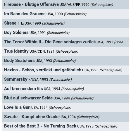
Firebase - Blutige Offensive
USA/AUS/RP, 1990
(Schauspieler)
Im Bann des Grauens
USA, 1990
(Schauspieler)
Sirene 1
E/USA, 1990
(Schauspieler)
Boy Soldiers
USA, 1991
(Schauspieler)
The Terror Within II - Die Gene schlagen zurück
USA, 1991
(Schauspieler)
True Identity
USA/CDN, 1991
(Schauspieler)
Body Snatchers
USA, 1993
(Schauspieler)
Hexina - Schön, verrückt und gefährlich
USA, 1993
(Schauspieler)
Sommersby
F/USA, 1993
(Schauspieler)
Auf brennendem Eis
USA, 1994
(Schauspieler)
Blut auf schwarzer Seide
USA, 1994
(Schauspieler)
Love Is a Gun
USA, 1994
(Schauspieler)
Savate - Kampf ohne Gnade
USA, 1994
(Schauspieler)
Best of the Best 3 - No Turning Back
USA, 1995
(Schauspieler)