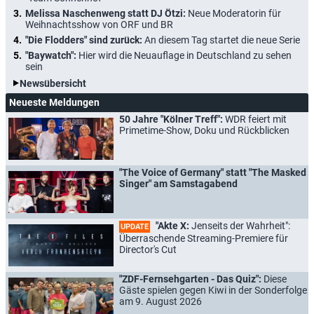
Melissa Naschenweng statt DJ Ötzi:
Neue Moderatorin für
Weihnachtsshow von ORF und BR
"Die Flodders" sind zurück:
An diesem Tag startet die neue Serie
"Baywatch":
Hier wird die Neuauflage in Deutschland zu sehen
sein
Newsübersicht
Neueste Meldungen
50 Jahre "Kölner Treff":
WDR feiert mit
Primetime-Show, Doku und Rückblicken
"The Voice of Germany" statt "The Masked
Singer" am Samstagabend
"Akte X:
Jenseits der Wahrheit":
UPDATE
Überraschende Streaming-Premiere für
Director's Cut
"ZDF-Fernsehgarten - Das Quiz":
Diese
Gäste spielen gegen Kiwi in der Sonderfolge
am 9. August 2026