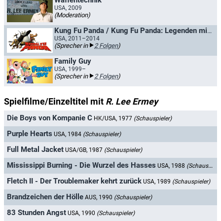
Waffentechnik
USA, 2009
(Moderation)
Kung Fu Panda / Kung Fu Panda: Legenden mit Fell und Fu
USA, 2011–2014
(Sprecher in
2 Folgen
)
Family Guy
USA, 1999–
(Sprecher in
2 Folgen
)
Spielfilme/Einzeltitel mit
R. Lee Ermey
Die Boys von Kompanie C
HK/USA, 1977
(Schauspieler)
Purple Hearts
USA, 1984
(Schauspieler)
Full Metal Jacket
USA/GB, 1987
(Schauspieler)
Mississippi Burning - Die Wurzel des Hasses
USA, 1988
(Schauspieler)
Fletch II - Der Troublemaker kehrt zurück
USA, 1989
(Schauspieler)
Brandzeichen der Hölle
AUS, 1990
(Schauspieler)
83 Stunden Angst
USA, 1990
(Schauspieler)