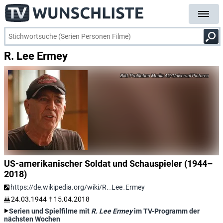
R. Lee Ermey
ProSieben Media AG/Universal Pictures
US-amerikanischer Soldat und Schauspieler (1944–
2018)
https://de.wikipedia.org/wiki/R._Lee_Ermey
24.03.1944
†
15.04.2018
Serien und Spielfilme mit
R. Lee Ermey
im TV-Programm der
nächsten Wochen