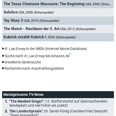
The Texas Chainsaw Massacre: The Beginning
USA, 2006
(Schauspieler)
Solstice
USA, 2008
(Schauspieler)
Toy Story 3
USA, 2010
(Schauspieler)
The Watch - Nachbarn der 3. Art
USA, 2012
(Schauspieler)
Kubrick erzählt Kubrick
F, 2020
(Schauspieler)
R. Lee Ermey
in der IMDb (Internet Movie Database)
*
Suche nach
R. Lee Ermey
bei Amazon.de
erweiterte Seriensuche
Recherche nach Ausstrahlungsdaten
Meistgelesene TV-News
"The Masked Singer":
13. Staffel startet auf überraschendem
Sendeplatz und viel früher als zuletzt
"Die Landarztpraxis":
Dr. Sarah König (Caroline Frier) besucht
"Team Sonnenhof"