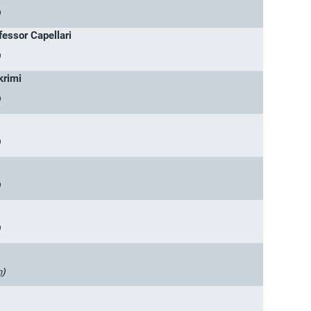
)
essor Capellari
)
krimi
)
)
)
)
n
)