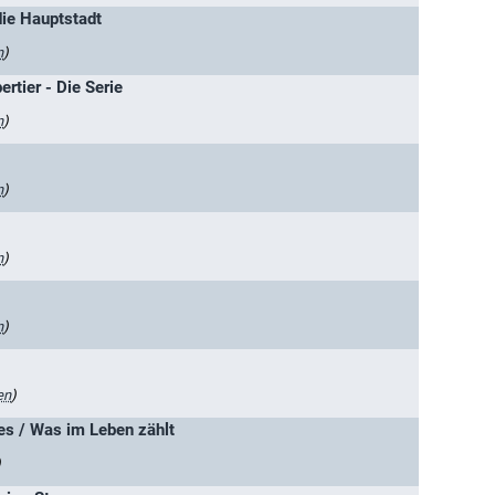
die Hauptstadt
n
)
rtier - Die Serie
n
)
n
)
n
)
n
)
en
)
es / Was im Leben zählt
)