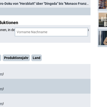
75 Jahre BR: Dreiteilige Retro-Doku von "Herzblatt" über "Dingsda" bis "Monaco Franze"
duktionen
onen, in denen
Gisela Schneeberger
und eine weitere Person
Produktionsjahr
Land
en
)
en
)
en
)