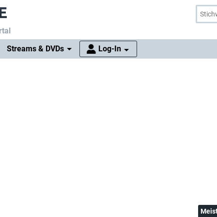
tal
Streams & DVDs
Log-In
Meis