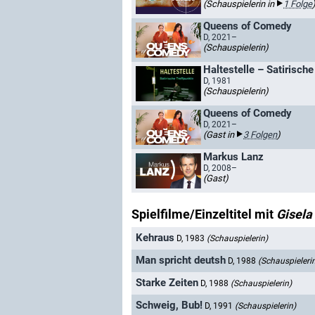
(Schauspielerin in
1 Folge
Queens of Comedy
D, 2021–
(Schauspielerin)
Haltestelle – Satirische
D, 1981
(Schauspielerin)
Queens of Comedy
D, 2021–
(Gast in
3 Folgen
)
Markus Lanz
D, 2008–
(Gast)
Spielfilme/Einzeltitel mit
Gisela
Kehraus
D, 1983
(Schauspielerin)
Man spricht deutsh
D, 1988
(Schauspieleri
Starke Zeiten
D, 1988
(Schauspielerin)
Schweig, Bub!
D, 1991
(Schauspielerin)