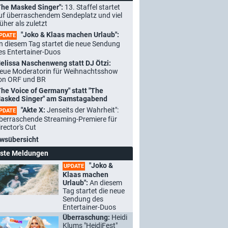
The Masked Singer":
13. Staffel startet
uf überraschendem Sendeplatz und viel
rüher als zuletzt
"Joko & Klaas machen Urlaub":
PDATE
n diesem Tag startet die neue Sendung
es Entertainer-Duos
elissa Naschenweng statt DJ Ötzi:
eue Moderatorin für Weihnachtsshow
on ORF und BR
The Voice of Germany" statt "The
asked Singer" am Samstagabend
"Akte X:
Jenseits der Wahrheit":
PDATE
berraschende Streaming-Premiere für
irector's Cut
wsübersicht
ste Meldungen
"Joko &
UPDATE
Klaas machen
Urlaub":
An diesem
Tag startet die neue
Sendung des
Entertainer-Duos
Überraschung:
Heidi
Klums "HeidiFest"