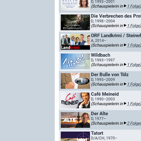
D, 1993–2001
(Schauspielerin in
1 Folge
Die Verbrechen des Prof
D, 1998–2004
(Schauspielerin in
1 Folge
ORF Landkrimi / Steirer
A, 2014–
(Schauspielerin in
1 Folge
Wildbach
D, 1993–1997
(Schauspielerin in
1 Folge
Der Bulle von Tölz
D, 1995–2009
(Schauspielerin in
1 Folge
Café Meineid
D, 1990–2003
(Schauspielerin in
1 Folge
Der Alte
D, 1977–
(Schauspielerin in
2 Folge
Tatort
D/A/CH, 1970–