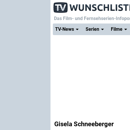
Das Film- und Fernsehserien-Infopor
TV-News
Serien
Filme
Gisela Schneeberger