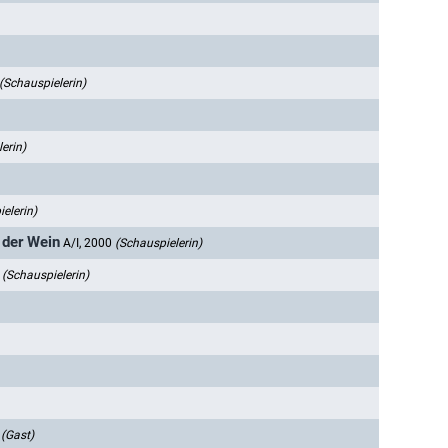
(Schauspielerin)
erin)
elerin)
e der Wein
A/I, 2000
(Schauspielerin)
1
(Schauspielerin)
6
(Gast)