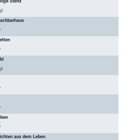
wige Stenz
n
)
Nachbarhaus
)
etten
)
bi
n
)
)
)
eben
)
ichten aus dem Leben