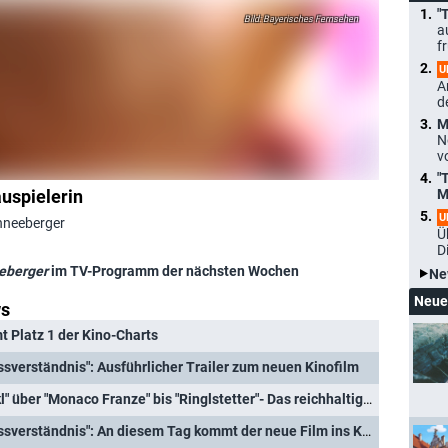
"
Bayerisches Fernsehen
a
f
U
A
d
M
N
v
"
uspielerin
M
U
chneeberger
Ü
D
eberger
im TV-Programm der nächsten Wochen
Ne
Neue
ws
t Platz 1 der Kino-Charts
sverständnis": Ausführlicher Trailer zum neuen Kinofilm
75 Jahre ARD: Von "Pumuckl" über "Monaco Franze" bis "Ringlstetter"- Das reichhaltige TV-Kulturerbe des BR
"Pumuckl und das große Missverständnis": An diesem Tag kommt der neue Film ins Kino