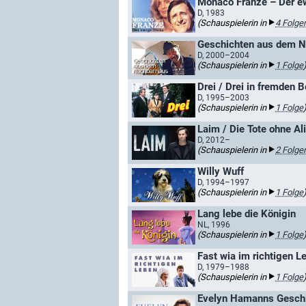
Monaco Franze – Der e
D, 1983
(Schauspielerin in
4 Folge
Geschichten aus dem 
D, 2000–2004
(Schauspielerin in
1 Folge
Drei / Drei in fremden B
D, 1995–2003
(Schauspielerin in
1 Folge
Laim / Die Tote ohne Ali
D, 2012–
(Schauspielerin in
2 Folge
Willy Wuff
D, 1994–1997
(Schauspielerin in
1 Folge
Lang lebe die Königin
NL, 1996
(Schauspielerin in
1 Folge
Fast wia im richtigen L
D, 1979–1988
(Schauspielerin in
1 Folge
Evelyn Hamanns Gesch