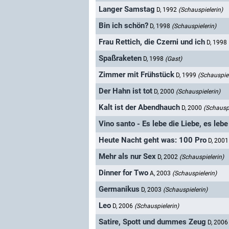
Langer Samstag
D, 1992
(Schauspielerin)
Bin ich schön?
D, 1998
(Schauspielerin)
Frau Rettich, die Czerni und ich
D, 1998
Spaßraketen
D, 1998
(Gast)
Zimmer mit Frühstück
D, 1999
(Schauspiel
Der Hahn ist tot
D, 2000
(Schauspielerin)
Kalt ist der Abendhauch
D, 2000
(Schauspi
Vino santo - Es lebe die Liebe, es leb
Heute Nacht geht was: 100 Pro
D, 200
Mehr als nur Sex
D, 2002
(Schauspielerin)
Dinner for Two
A, 2003
(Schauspielerin)
Germanikus
D, 2003
(Schauspielerin)
Leo
D, 2006
(Schauspielerin)
Satire, Spott und dummes Zeug
D, 200