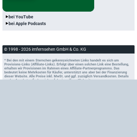
bei YouTube
bei Apple Podcasts
© 1998 - 2026 imfernsehen GmbH & Co. KG
* Bei den mit einem Sternchen gekennzeichneten Links handelt es sich um
Provisions-Links (Affiliate-Links). Erfolgt über einen solchen Link eine Bestellung,
erhalten wir Provisionen im Rahmen eines Affiliate-Partnerprogramms. Das
bedeutet keine Mehrkosten für Käufer, unterstützt uns aber bei der Finanzierung
dieser Website. Alle Preise inkl. MwSt. und ggf. zuzüglich Versandkosten. Details
zu den Angeboten finden sich auf der jeweiligen Webseite.
Impressum
Kontakt
Werbung schalten
Datenschutz
Datenschutzeinstellungen
Newsletter
Blog
Facebook
Bluesky
X.com
RSS-Feed
Atom-Feed
Dark-Mode
nach oben
Hauptseite
Stichwortsuche
Sendung verpasst?
DVDs