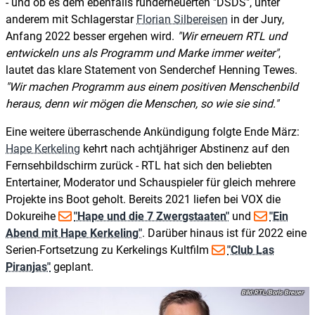
- und ob es dem ebenfalls runderneuerten "DSDS", unter
anderem mit Schlagerstar
Florian Silbereisen
in der Jury,
Anfang 2022 besser ergehen wird.
Wir erneuern RTL und
entwickeln uns als Programm und Marke immer weiter
,
lautet das klare Statement von Senderchef Henning Tewes.
Wir machen Programm aus einem positiven Menschenbild
heraus, denn wir mögen die Menschen, so wie sie sind.
Eine weitere überraschende Ankündigung folgte Ende März:
Hape Kerkeling
kehrt nach achtjähriger Abstinenz auf den
Fernsehbildschirm zurück - RTL hat sich den beliebten
Entertainer, Moderator und Schauspieler für gleich mehrere
Projekte ins Boot geholt. Bereits 2021 liefen bei VOX die
Dokureihe
"Hape und die 7 Zwergstaaten"
und
"Ein
Abend mit Hape Kerkeling"
. Darüber hinaus ist für 2022 eine
Serien-Fortsetzung zu Kerkelings Kultfilm
"Club Las
Piranjas"
geplant.
RTL/Boris Breuer