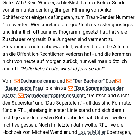
Guter Witz! Kein Wunder, schließlich hat der Kölner Sender
vor allem unter der langjährigen Führung von Anke
Schäferkordt einiges dafür getan, zum Trash-Sender Nummer
1 zu werden. Wer jahrelang auf größtenteils kostengünstiges
und inhaltlich oft banales Programm gesetzt hat, hat viele
Zuschauer vergrault. Die Jüngeren sind vermehrt zu
Streamingdiensten abgewandert, während man die Älteren
an die Öffentlich-Rechtlichen verloren hat - und die kommen
nicht von heute auf morgen zurück, nur weil man plötzlich
ausruft:
Hallo liebe Leute, wir sind jetzt seriös!
Vom
Dschungelcamp
und
"Der Bachelor"
über
"Bauer sucht Frau"
bis hin zu
"Das Sommerhaus der
Stars"
,
"Schwiegertochter gesucht"
, "Deutschland sucht
den Superstar" und "Das Supertalent" - all das sind Formate,
für die RTL jahrelang in erster Linie stand und sich damit
nicht gerade den besten Ruf erarbeitet hat. Und wir wollen
nicht vergessen: Noch im letzten Jahr wollte RTL live die
Hochzeit von Michael Wendler und
Laura Müller
übertragen,