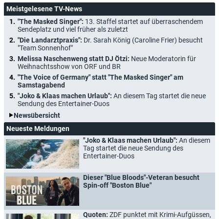
Meistgelesene TV-News
"The Masked Singer":
13. Staffel startet auf überraschendem
Sendeplatz und viel früher als zuletzt
"Die Landarztpraxis":
Dr. Sarah König (Caroline Frier) besucht
"Team Sonnenhof"
Melissa Naschenweng statt DJ Ötzi:
Neue Moderatorin für
Weihnachtsshow von ORF und BR
"The Voice of Germany" statt "The Masked Singer" am
Samstagabend
"Joko & Klaas machen Urlaub":
An diesem Tag startet die neue
Sendung des Entertainer-Duos
Newsübersicht
Neueste Meldungen
"Joko & Klaas machen Urlaub":
An diesem
Tag startet die neue Sendung des
Entertainer-Duos
Dieser "Blue Bloods"-Veteran besucht
Spin-off "Boston Blue"
Quoten:
ZDF punktet mit Krimi-Aufgüssen,