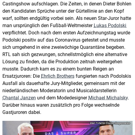
Castingshow aufschlagen. Die Zeiten, in denen Dieter Bohlen
den Kandidaten Sprüche unter der Gürtellinie an den Kopf
warf, sollten endgültig vorbei sein. Als neuen Star-Juror hatte
man ursprünglich den Fußball-Weltmeister
Lukas Podolski
verpflichtet. Doch nach dem ersten Aufzeichnungstag wurde
Podolski positiv auf das Coronavirus getestet und musste
sich umgehend in eine zweiwöchige Quarantäne begeben.
RTL sah sich gezwungen, schnellstmöglich eine alternative
Lösung zu finden, da die Produktion zeitnah weitergehen
musste. Dadurch kam es zu einem bunten Reigen an
Ersatzjuroren: Die
Ehrlich Brothers
fungierten nach Podolskis
Ausfall als dauerhafte Jury-Mitglieder, gemeinsam mit der
niederländischen Moderatorin und Musicaldarstellerin
Chantal Janzen
und dem Modedesigner
Michael Michalsky
.
Darüber hinaus waren zusätzlich pro Folge wechselnde
Gastjuroren dabei.
TVNOW/Stefan Gregorowius