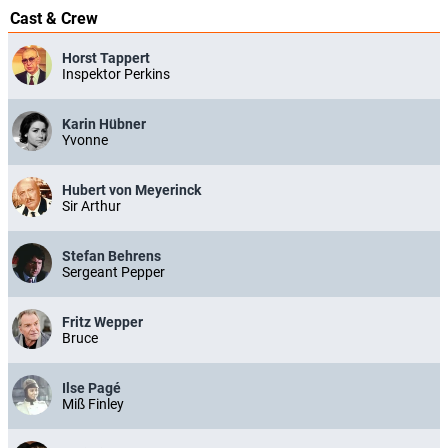
Der Mönch mit der Peitsche
(D, 1967)
Cast & Crew
Der Hund von Blackwood Castle
(D, 1967)
Im Banne des Unheimlichen
(D, 1968)
Horst Tappert
Der Gorilla von Soho
(D, 1968)
Inspektor Perkins
Der Mann mit dem Glasauge
(D, 1968)
Das Gesicht im Dunkeln
(I/D, 1969)
Die Tote aus der Themse
(D, 1971)
Karin Hübner
Das Geheimnis der grünen Stecknadel
(D/I, 1971)
Yvonne
Das Rätsel des silbernen Halbmonds
(I, 1972)
Hubert von Meyerinck
Sir Arthur
Stefan Behrens
Sergeant Pepper
Fritz Wepper
Bruce
Ilse Pagé
Miß Finley