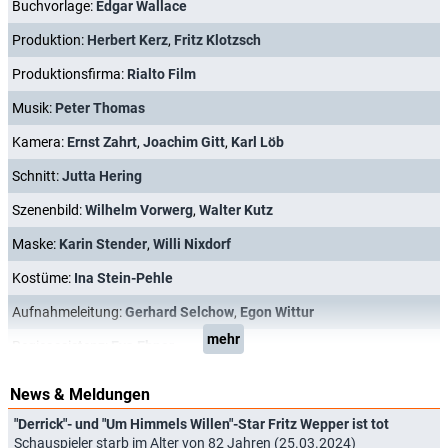
Buchvorlage:
Edgar Wallace
Produktion:
Herbert Kerz
,
Fritz Klotzsch
Produktionsfirma:
Rialto Film
Musik:
Peter Thomas
Kamera:
Ernst Zahrt
,
Joachim Gitt
,
Karl Löb
Schnitt:
Jutta Hering
Szenenbild:
Wilhelm Vorwerg
,
Walter Kutz
Maske:
Karin Stender
,
Willi Nixdorf
Kostüme:
Ina Stein-Pehle
Aufnahmeleitung:
Gerhard Selchow
,
Egon Wittur
mehr
Regieassistenz:
Eva Ebner
News & Meldungen
"Derrick"- und "Um Himmels Willen"-Star Fritz Wepper ist tot
Schauspieler starb im Alter von 82 Jahren (25.03.2024)