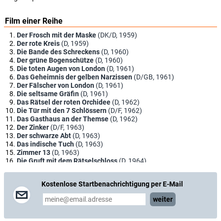
Film einer Reihe
Der Frosch mit der Maske
(DK/D, 1959)
Der rote Kreis
(D, 1959)
Die Bande des Schreckens
(D, 1960)
Der grüne Bogenschütze
(D, 1960)
Die toten Augen von London
(D, 1961)
Das Geheimnis der gelben Narzissen
(D/GB, 1961)
Der Fälscher von London
(D, 1961)
Die seltsame Gräfin
(D, 1961)
Das Rätsel der roten Orchidee
(D, 1962)
Die Tür mit den 7 Schlössern
(D/F, 1962)
Das Gasthaus an der Themse
(D, 1962)
Der Zinker
(D/F, 1963)
Der schwarze Abt
(D, 1963)
Das indische Tuch
(D, 1963)
Zimmer 13
(D, 1963)
Die Gruft mit dem Rätselschloss
(D, 1964)
Der Hexer
(D, 1964)
Das Verrätertor
(D/GB, 1964)
Kostenlose Startbenachrichtigung per E-Mail
Neues vom Hexer
(D, 1965)
Der unheimliche Mönch
(D, 1965)
weiter
Der Bucklige von Soho
(D, 1966)
Das Geheimnis der weißen Nonne
(D/GB, 1966)
Die blaue Hand
(D, 1967)