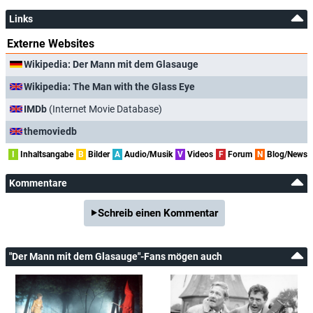
Links
Externe Websites
Wikipedia: Der Mann mit dem Glasauge
Wikipedia: The Man with the Glass Eye
IMDb
(Internet Movie Database)
themoviedb
I
Inhaltsangabe
B
Bilder
A
Audio/Musik
V
Videos
F
Forum
N
Blog/News
Kommentare
Schreib einen Kommentar
"Der Mann mit dem Glasauge"-Fans mögen auch