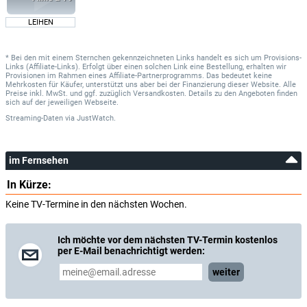
LEIHEN
* Bei den mit einem Sternchen gekennzeichneten Links handelt es sich um Provisions-
Links (Affiliate-Links). Erfolgt über einen solchen Link eine Bestellung, erhalten wir
Provisionen im Rahmen eines Affiliate-Partnerprogramms. Das bedeutet keine
Mehrkosten für Käufer, unterstützt uns aber bei der Finanzierung dieser Website. Alle
Preise inkl. MwSt. und ggf. zuzüglich Versandkosten. Details zu den Angeboten finden
sich auf der jeweiligen Webseite.
Streaming-Daten
via
JustWatch.
im Fernsehen
In Kürze:
Keine TV-Termine in den nächsten Wochen.
Ich möchte vor dem nächsten TV-Termin kostenlos
per E-Mail benachrichtigt werden:
weiter