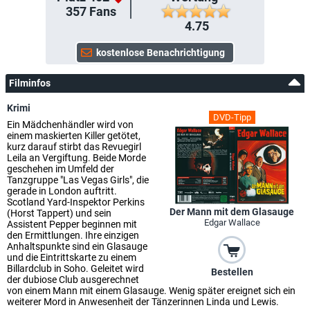
357
Fans
4.75
Filminfos
Krimi
DVD-Tipp
Ein Mädchenhändler wird von
einem maskierten Killer getötet,
kurz darauf stirbt das Revuegirl
Leila an Vergiftung. Beide Morde
geschehen im Umfeld der
Tanzgruppe "Las Vegas Girls", die
gerade in London auftritt.
Scotland Yard-Inspektor Perkins
Der Mann mit dem Glasauge
(Horst Tappert) und sein
Edgar Wallace
Assistent Pepper beginnen mit
den Ermittlungen. Ihre einzigen
Anhaltspunkte sind ein Glasauge
und die Eintrittskarte zu einem
Billardclub in Soho. Geleitet wird
Bestellen
der dubiose Club ausgerechnet
von einem Mann mit einem Glasauge. Wenig später ereignet sich ein
weiterer Mord in Anwesenheit der Tänzerinnen Linda und Lewis.