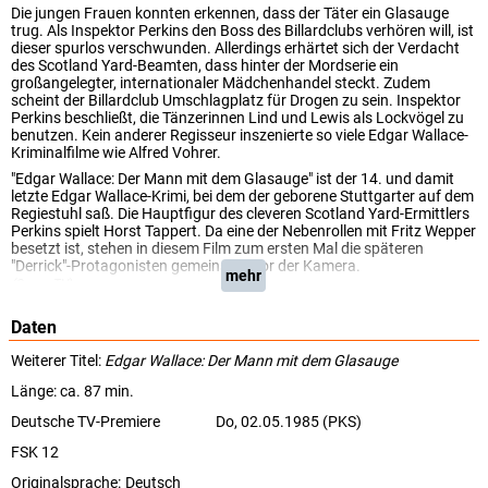
Die jungen Frauen konnten erkennen, dass der Täter ein Glasauge
trug. Als Inspektor Perkins den Boss des Billardclubs verhören will, ist
dieser spurlos verschwunden. Allerdings erhärtet sich der Verdacht
des Scotland Yard-Beamten, dass hinter der Mordserie ein
großangelegter, internationaler Mädchenhandel steckt. Zudem
scheint der Billardclub Umschlagplatz für Drogen zu sein. Inspektor
Perkins beschließt, die Tänzerinnen Lind und Lewis als Lockvögel zu
benutzen. Kein anderer Regisseur inszenierte so viele Edgar Wallace-
Kriminalfilme wie Alfred Vohrer.
"Edgar Wallace: Der Mann mit dem Glasauge" ist der 14. und damit
letzte Edgar Wallace-Krimi, bei dem der geborene Stuttgarter auf dem
Regiestuhl saß. Die Hauptfigur des cleveren Scotland Yard-Ermittlers
Perkins spielt Horst Tappert. Da eine der Nebenrollen mit Fritz Wepper
besetzt ist, stehen in diesem Film zum ersten Mal die späteren
"Derrick"-Protagonisten gemeinsam vor der Kamera.
mehr
(ServusTV)
Daten
Weiterer Titel:
Edgar Wallace: Der Mann mit dem Glasauge
Länge: ca. 87 min.
Deutsche TV-Premiere
Do, 02.05.1985 (PKS)
FSK 12
Originalsprache:
Deutsch