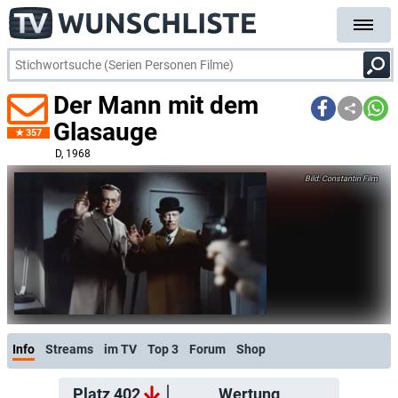
Der Mann mit dem
Glasauge
357
D
, 1968
Constantin Film
Info
Streams
im TV
Top 3
Forum
Shop
Platz 402
Wertung