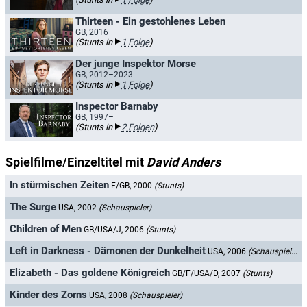
Thirteen - Ein gestohlenes Leben
GB, 2016
(Stunts in
1 Folge
)
Der junge Inspektor Morse
GB, 2012–2023
(Stunts in
1 Folge
)
Inspector Barnaby
GB, 1997–
(Stunts in
2 Folgen
)
Spielfilme/Einzeltitel mit
David Anders
In stürmischen Zeiten
F/GB, 2000
(Stunts)
The Surge
USA, 2002
(Schauspieler)
Children of Men
GB/USA/J, 2006
(Stunts)
Left in Darkness - Dämonen der Dunkelheit
USA, 2006
(Schauspieler)
Elizabeth - Das goldene Königreich
GB/F/USA/D, 2007
(Stunts)
Kinder des Zorns
USA, 2008
(Schauspieler)