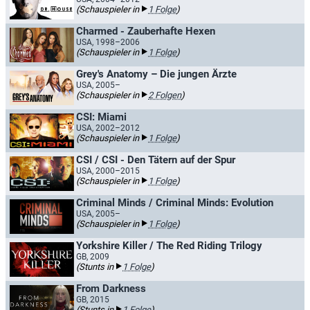
(Schauspieler in
1 Folge
)
Charmed - Zauberhafte Hexen
USA, 1998–2006
(Schauspieler in
1 Folge
)
Grey's Anatomy – Die jungen Ärzte
USA, 2005–
(Schauspieler in
2 Folgen
)
CSI: Miami
USA, 2002–2012
(Schauspieler in
1 Folge
)
CSI / CSI - Den Tätern auf der Spur
USA, 2000–2015
(Schauspieler in
1 Folge
)
Criminal Minds / Criminal Minds: Evolution
USA, 2005–
(Schauspieler in
1 Folge
)
Yorkshire Killer / The Red Riding Trilogy
GB, 2009
(Stunts in
1 Folge
)
From Darkness
GB, 2015
(Stunts in
1 Folge
)