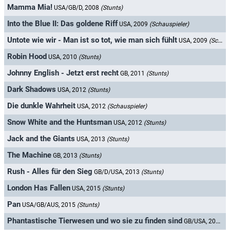
Mamma Mia!
USA/GB/D, 2008
(Stunts)
Into the Blue II: Das goldene Riff
USA, 2009
(Schauspieler)
Untote wie wir - Man ist so tot, wie man sich fühlt
USA, 2009
(Schauspieler)
Robin Hood
USA, 2010
(Stunts)
Johnny English - Jetzt erst recht
GB, 2011
(Stunts)
Dark Shadows
USA, 2012
(Stunts)
Die dunkle Wahrheit
USA, 2012
(Schauspieler)
Snow White and the Huntsman
USA, 2012
(Stunts)
Jack and the Giants
USA, 2013
(Stunts)
The Machine
GB, 2013
(Stunts)
Rush - Alles für den Sieg
GB/D/USA, 2013
(Stunts)
London Has Fallen
USA, 2015
(Stunts)
Pan
USA/GB/AUS, 2015
(Stunts)
Phantastische Tierwesen und wo sie zu finden sind
GB/USA, 2016
(S