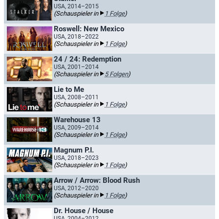
USA, 2014–2015
(Schauspieler in
1 Folge
)
Roswell: New Mexico
USA, 2018–2022
(Schauspieler in
1 Folge
)
24 / 24: Redemption
USA, 2001–2014
(Schauspieler in
5 Folgen
)
Lie to Me
USA, 2008–2011
(Schauspieler in
1 Folge
)
Warehouse 13
USA, 2009–2014
(Schauspieler in
1 Folge
)
Magnum P.I.
USA, 2018–2023
(Schauspieler in
1 Folge
)
Arrow / Arrow: Blood Rush
USA, 2012–2020
(Schauspieler in
1 Folge
)
Dr. House / House
USA, 2004–2012