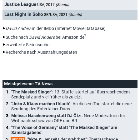
Justice League
USA, 2017
(Stunts)
Last Night in Soho
GB/USA, 2021
(Stunts)
David Anders
in der IMDb (Internet Movie Database)
*
Suche nach
David Anders
bei Amazon.de
erweiterte Seriensuche
Recherche nach Ausstrahlungsdaten
Meistgelesene TV-News
"The Masked Singer":
13. Staffel startet auf überraschendem
Sendeplatz und viel früher als zuletzt
"Joko & Klaas machen Urlaub":
An diesem Tag startet die neue
Sendung des Entertainer-Duos
Melissa Naschenweng statt DJ Ötzi:
Neue Moderatorin für
Weihnachtsshow von ORF und BR
"The Voice of Germany" statt "The Masked Singer" am
Samstagabend
"Akte X:
Jenseits der Wahrheit": Überraschende
UPDATE