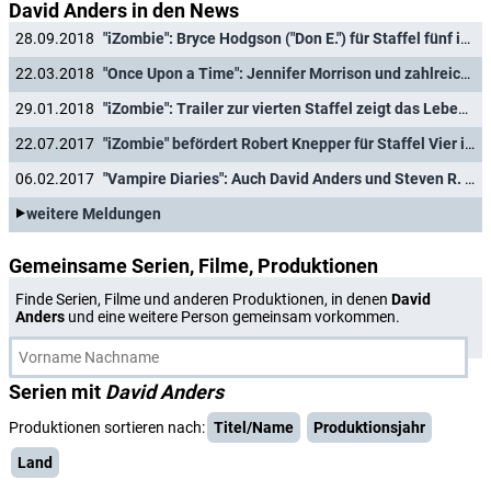
David Anders in den News
28.09.2018
"iZombie": Bryce Hodgson ("Don E.") für Staffel fünf in den Hauptcast befördert
22.03.2018
"Once Upon a Time": Jennifer Morrison und zahlreiche Altstars kehren für Finale zurück
29.01.2018
"iZombie": Trailer zur vierten Staffel zeigt das Leben in "Neu Seattle"
22.07.2017
"iZombie" befördert Robert Knepper für Staffel Vier in den Hauptcast
06.02.2017
"Vampire Diaries": Auch David Anders und Steven R. McQueen im Finale dabei
weitere Meldungen
Gemeinsame Serien, Filme, Produktionen
Finde Serien, Filme und anderen Produktionen, in denen
David
Anders
und eine weitere Person gemeinsam vorkommen.
Serien mit
David Anders
Produktionen sortieren nach:
Titel/Name
Produktionsjahr
Land