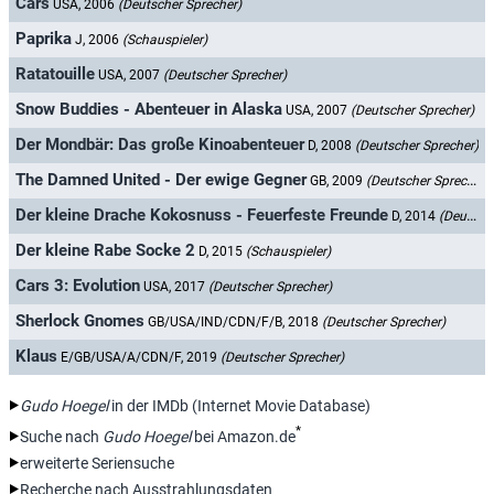
Cars
USA, 2006
(Deutscher Sprecher)
Paprika
J, 2006
(Schauspieler)
Ratatouille
USA, 2007
(Deutscher Sprecher)
Snow Buddies - Abenteuer in Alaska
USA, 2007
(Deutscher Sprecher)
Der Mondbär: Das große Kinoabenteuer
D, 2008
(Deutscher Sprecher)
The Damned United - Der ewige Gegner
GB, 2009
(Deutscher Sprecher)
Der kleine Drache Kokosnuss - Feuerfeste Freunde
D, 2014
(Deutscher Sprecher)
Der kleine Rabe Socke 2
D, 2015
(Schauspieler)
Cars 3: Evolution
USA, 2017
(Deutscher Sprecher)
Sherlock Gnomes
GB/USA/IND/CDN/F/B, 2018
(Deutscher Sprecher)
Klaus
E/GB/USA/A/CDN/F, 2019
(Deutscher Sprecher)
Gudo Hoegel
in der IMDb (Internet Movie Database)
*
Suche nach
Gudo Hoegel
bei Amazon.de
erweiterte Seriensuche
Recherche nach Ausstrahlungsdaten