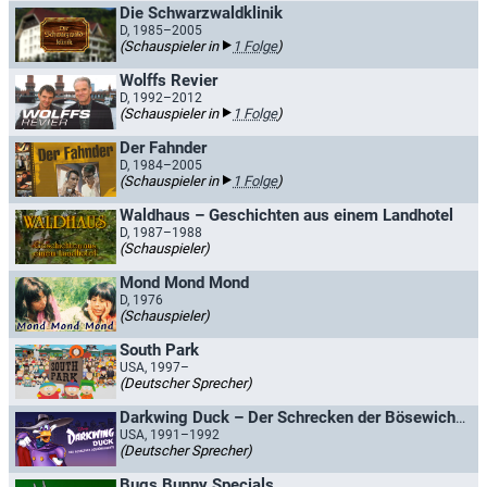
Die Schwarzwaldklinik
D, 1985–2005
(Schauspieler in
1 Folge
)
Wolffs Revier
D, 1992–2012
(Schauspieler in
1 Folge
)
Der Fahnder
D, 1984–2005
(Schauspieler in
1 Folge
)
Waldhaus – Geschichten aus einem Landhotel
D, 1987–1988
(Schauspieler)
Mond Mond Mond
D, 1976
(Schauspieler)
South Park
USA, 1997–
(Deutscher Sprecher)
Darkwing Duck – Der Schrecken der Bösewichte
USA, 1991–1992
(Deutscher Sprecher)
Bugs Bunny Specials