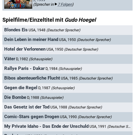
J, 1999–
(Sprecher in
7 Folgen
)
Spielfilme/Einzeltitel mit
Gudo Hoegel
Blondes Eis
USA, 1948
(Deutscher Sprecher)
Dein Leben in meiner Hand
USA, 1950
(Deutscher Sprecher)
Hotel der Verlorenen
USA, 1950
(Deutscher Sprecher)
Väter
D, 1982
(Schauspieler)
Rallye Paris - Dakar
D, 1984
(Schauspieler)
Bibos abenteuerliche Flucht
USA, 1985
(Deutscher Sprecher)
Gegen die Regel
D, 1987
(Schauspieler)
Die Bombe
D, 1988
(Schauspieler)
Das Gesetz ist der Tod
USA, 1988
(Deutscher Sprecher)
Comic-Stars gegen Drogen
USA, 1990
(Deutscher Sprecher)
My Private Idaho - Das Ende der Unschuld
USA, 1991
(Deutscher Sprecher)