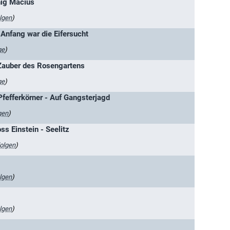
nig Macius
lgen
)
Anfang war die Eifersucht
ge
)
Zauber des Rosengartens
ge
)
Pfefferkörner - Auf Gangsterjagd
gen
)
ss Einstein - Seelitz
olgen
)
lgen
)
lgen
)