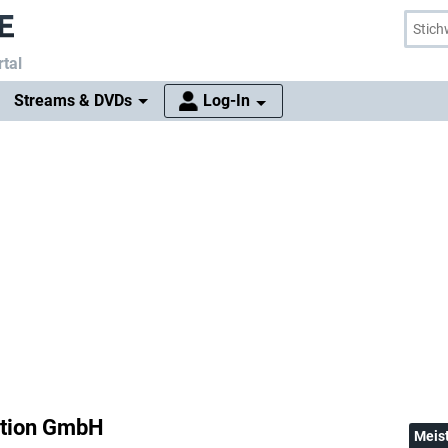
tal
Streams & DVDs
Log-In
ktion GmbH
Meis