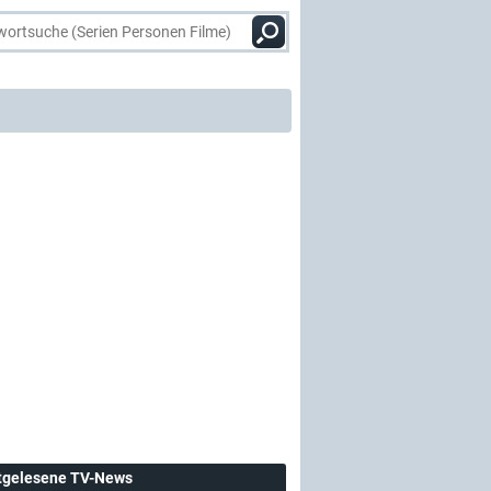
tgelesene TV-News