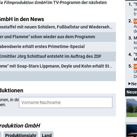
ia Filmproduktion GmbH
im TV-Programm der nächsten
"
a
f
GmbH in den News
U
A
"Schloss Einstein": Jubiläumsstaffel mit neuen Schülern, Fußballstar und Wiedersehen mit beliebten Figuren
d
Feuer und Flamme" schon wieder aus dem Programm
M
N
bendserie erhält erstes Primetime-Special
v
"
"-Ermittler Jörg Schüttauf entsteht im Auftrag des ZDF
M
"Frieda - Mit Feuer und Flamme" mit Soap-Stars Lippmann, Deyle und Kohn erhält Starttermin
U
Ü
D
Ne
duktionen
Neue
onen, in denen
Saxonia Media Filmproduktion GmbH
und
men.
produktion GmbH
Produktionsjahr
Land