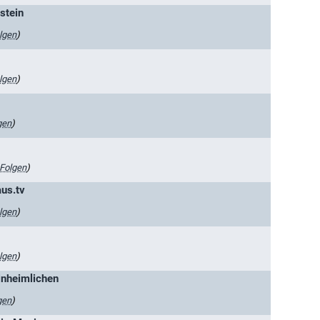
stein
lgen
)
lgen
)
gen
)
Folgen
)
aus.tv
lgen
)
lgen
)
Unheimlichen
gen
)