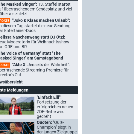
The Masked Singer":
13. Staffel startet
uf überraschendem Sendeplatz und viel
rüher als zuletzt
"Joko & Klaas machen Urlaub":
PDATE
n diesem Tag startet die neue Sendung
es Entertainer-Duos
elissa Naschenweng statt DJ Ötzi:
eue Moderatorin für Weihnachtsshow
on ORF und BR
The Voice of Germany" statt "The
asked Singer" am Samstagabend
"Akte X:
Jenseits der Wahrheit":
PDATE
berraschende Streaming-Premiere für
irector's Cut
wsübersicht
ste Meldungen
"Einfach Elli":
Fortsetzung der
erfolgreichen neuen
ZDF-Reihe wird
gedreht
Quoten:
"Quiz-
Champion" siegt in
der jungen Zielgruppe,