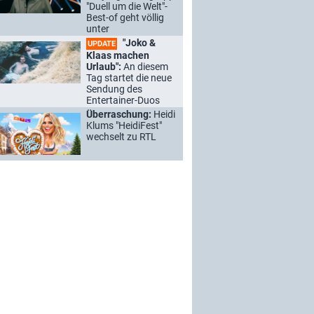
"Duell um die Welt"-
Best-of geht völlig
unter
"Joko &
UPDATE
Klaas machen
Urlaub":
An diesem
Tag startet die neue
Sendung des
Entertainer-Duos
Überraschung:
Heidi
Klums "HeidiFest"
wechselt zu RTL