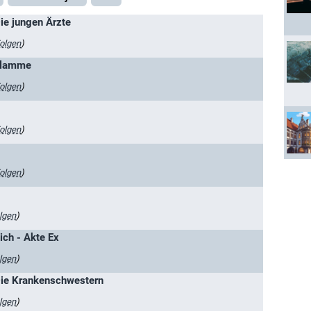
Die jungen Ärzte
olgen
)
 Flamme
olgen
)
olgen
)
olgen
)
lgen
)
lich - Akte Ex
lgen
)
 Die Krankenschwestern
lgen
)