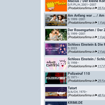
Macius / Der kleine Kö
D/F/PL/H, 2001–2007
(Produktionsfirma in
35 Fo
Am Anfang war ... / Am 
D, 1999–2001
(Produktionsfirma in
1 Fol
Der Rosengarten / Der 
D, 1999–2001
(Produktionsfirma in
1 Fol
Schloss Einstein & Die 
D, 2023
(Produktionsfirma in
2 Fol
Schloss Einstein / Schlo
D, 1998–
(Produktionsfirma in
117 F
Polizeiruf 110
D, 1971–
(Produktionsfirma in
29 Fo
Tatort
D/A/CH, 1970–
(Produktionsfirma in
48 Fo
KRIMI.DE