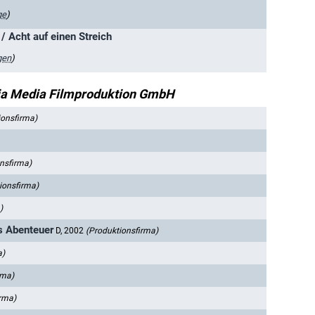
ge
)
/ Acht auf einen Streich
gen
)
ia Media Filmproduktion GmbH
ionsfirma)
nsfirma)
ionsfirma)
)
es Abenteuer
D, 2002
(Produktionsfirma)
a)
rma)
irma)