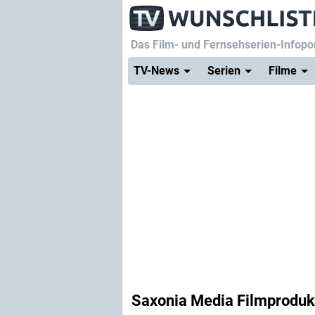
Das Film- und Fernsehserien-Infopor
TV-News
Serien
Filme
Saxonia Media Filmprodu