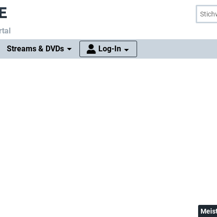
tal
Streams & DVDs
Log-In
Meis