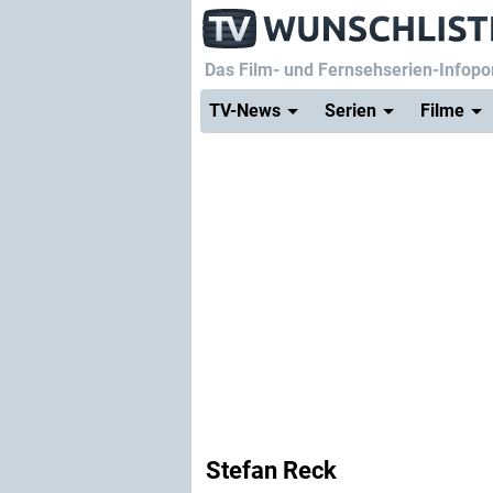
Das Film- und Fernsehserien-Infopor
TV-News
Serien
Filme
Stefan Reck