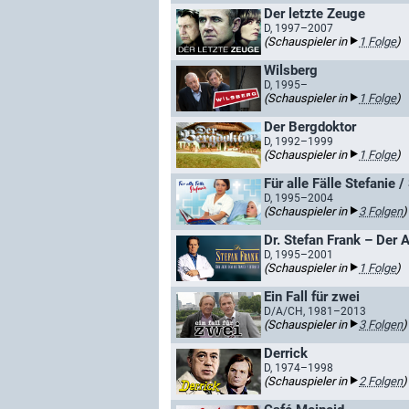
Der letzte Zeuge
D, 1997–2007
(Schauspieler in
1 Folge
)
Wilsberg
D, 1995–
(Schauspieler in
1 Folge
)
Der Bergdoktor
D, 1992–1999
(Schauspieler in
1 Folge
)
Für alle Fälle Stefanie /
D, 1995–2004
(Schauspieler in
3 Folgen
)
Dr. Stefan Frank – Der 
D, 1995–2001
(Schauspieler in
1 Folge
)
Ein Fall für zwei
D/A/CH, 1981–2013
(Schauspieler in
3 Folgen
)
Derrick
D, 1974–1998
(Schauspieler in
2 Folgen
)