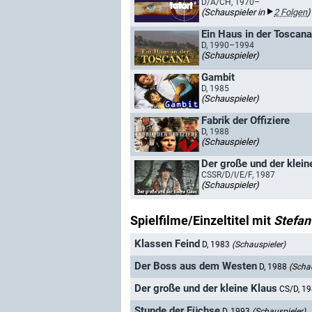
D/A/CH, 1970–
(Schauspieler in
2 Folgen
)
Ein Haus in der Toscana
D, 1990–1994
(Schauspieler)
Gambit
D, 1985
(Schauspieler)
Fabrik der Offiziere
D, 1988
(Schauspieler)
Der große und der klein
CSSR/D/I/E/F, 1987
(Schauspieler)
Spielfilme/Einzeltitel mit
Stefan
Klassen Feind
D, 1983
(Schauspieler)
Der Boss aus dem Westen
D, 1988
(Schau
Der große und der kleine Klaus
CS/D, 1
Stunde der Füchse
D, 1993
(Schauspieler)