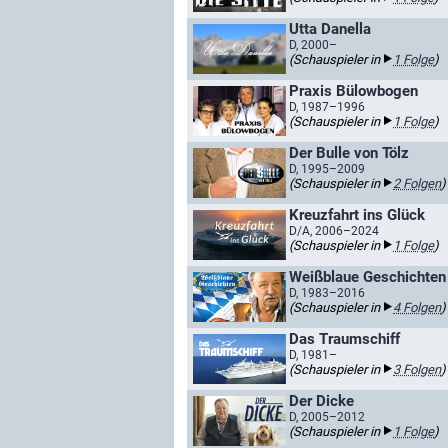
Utta Danella
D, 2000–
(Schauspieler in
1 Folge
)
Praxis Bülowbogen
D, 1987–1996
(Schauspieler in
1 Folge
)
Der Bulle von Tölz
D, 1995–2009
(Schauspieler in
2 Folgen
)
Kreuzfahrt ins Glück
D/A, 2006–2024
(Schauspieler in
1 Folge
)
Weißblaue Geschichten
D, 1983–2016
(Schauspieler in
4 Folgen
)
Das Traumschiff
D, 1981–
(Schauspieler in
3 Folgen
)
Der Dicke
D, 2005–2012
(Schauspieler in
1 Folge
)