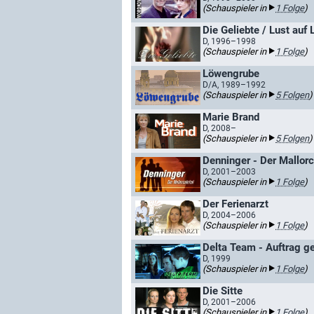
(Schauspieler in
1 Folge
)
Die Geliebte / Lust auf 
D, 1996–1998
(Schauspieler in
1 Folge
)
Löwengrube
D/A, 1989–1992
(Schauspieler in
5 Folgen
)
Marie Brand
D, 2008–
(Schauspieler in
5 Folgen
)
Denninger - Der Mallor
D, 2001–2003
(Schauspieler in
1 Folge
)
Der Ferienarzt
D, 2004–2006
(Schauspieler in
1 Folge
)
Delta Team - Auftrag g
D, 1999
(Schauspieler in
1 Folge
)
Die Sitte
D, 2001–2006
(Schauspieler in
1 Folge
)