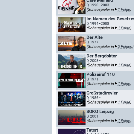
Café Meineid
D, 1990–2003
(Schauspieler in
1 Folge
)
Im Namen des Gesetze
D, 1994–2008
(Schauspieler in
1 Folge
)
Der Alte
D, 1977–
(Schauspieler in
2 Folgen
)
Der Bergdoktor
D, 2008–
(Schauspieler in
1 Folge
)
Polizeiruf 110
D, 1971–
(Schauspieler in
1 Folge
)
Großstadtrevier
D, 1986–
(Schauspieler in
1 Folge
)
SOKO Leipzig
D, 2001–
(Schauspieler in
1 Folge
)
Tatort