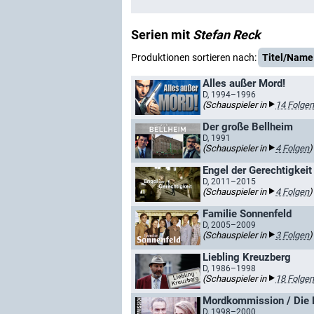
Serien mit
Stefan Reck
Produktionen sortieren nach:
Titel/Name
Alles außer Mord!
D, 1994–1996
(Schauspieler in
14 Folgen
Der große Bellheim
D, 1991
(Schauspieler in
4 Folgen
)
Engel der Gerechtigkeit
D, 2011–2015
(Schauspieler in
4 Folgen
)
Familie Sonnenfeld
D, 2005–2009
(Schauspieler in
3 Folgen
)
Liebling Kreuzberg
D, 1986–1998
(Schauspieler in
18 Folgen
Mordkommission / Die
D, 1998–2000