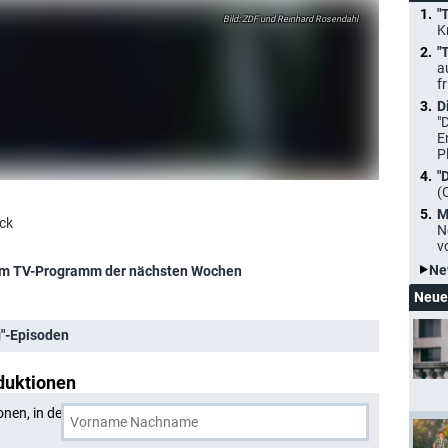
"
ZDF und Reinhard Rosendahl
K
"
a
f
D
"
E
P
"
(
M
eck
N
v
Ne
m TV-Programm der nächsten Wochen
Neue
g"-Episoden
duktionen
onen, in denen
Stefan Reck
und eine weitere Person