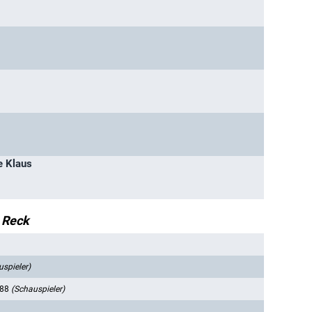
e Klaus
 Reck
spieler)
988
(Schauspieler)