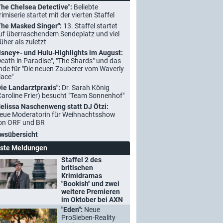
The Chelsea Detective":
Beliebte
rimiserie startet mit der vierten Staffel
The Masked Singer":
13. Staffel startet
uf überraschendem Sendeplatz und viel
rüher als zuletzt
isney+- und Hulu-Highlights im August:
Death in Paradise", "The Shards" und das
nde für "Die neuen Zauberer vom Waverly
lace"
Die Landarztpraxis":
Dr. Sarah König
Caroline Frier) besucht "Team Sonnenhof"
elissa Naschenweng statt DJ Ötzi:
eue Moderatorin für Weihnachtsshow
on ORF und BR
wsübersicht
ste Meldungen
Staffel 2 des
britischen
Krimidramas
"Bookish" und zwei
weitere Premieren
im Oktober bei AXN
"Eden":
Neue
ProSieben-Reality