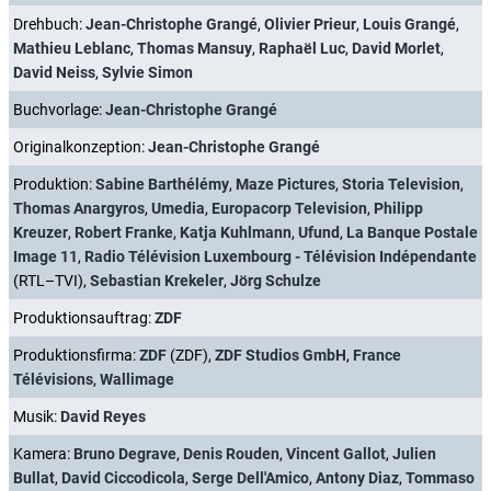
Drehbuch:
Jean-Christophe Grangé
,
Olivier Prieur
,
Louis Grangé
,
Mathieu Leblanc
,
Thomas Mansuy
,
Raphaël Luc
,
David Morlet
,
David Neiss
,
Sylvie Simon
Buchvorlage:
Jean-Christophe Grangé
Originalkonzeption:
Jean-Christophe Grangé
Produktion:
Sabine Barthélémy
,
Maze Pictures
,
Storia Television
,
Thomas Anargyros
,
Umedia
,
Europacorp Television
,
Philipp
Kreuzer
,
Robert Franke
,
Katja Kuhlmann
,
Ufund
,
La Banque Postale
Image 11
,
Radio Télévision Luxembourg - Télévision Indépendante
(RTL–TVI),
Sebastian Krekeler
,
Jörg Schulze
Produktionsauftrag:
ZDF
Produktionsfirma:
ZDF
(ZDF),
ZDF Studios GmbH
,
France
Télévisions
,
Wallimage
Musik:
David Reyes
Kamera:
Bruno Degrave
,
Denis Rouden
,
Vincent Gallot
,
Julien
Bullat
,
David Ciccodicola
,
Serge Dell'Amico
,
Antony Diaz
,
Tommaso