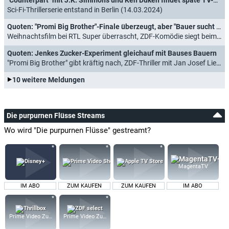
Sci-Fi-Thrillerserie entstand in Berlin (14.03.2024)
Quoten: "Promi Big Brother"-Finale überzeugt, aber "Bauer sucht Frau" gefragter
Weihnachtsfilm bei RTL Super überrascht, ZDF-Komödie siegt beim Gesamtpublikum (05.12.2023)
Quoten: Jenkes Zucker-Experiment gleichauf mit Bauses Bauern
"Promi Big Brother" gibt kräftig nach, ZDF-Thriller mit Jan Josef Liefers insgesamt unschlagbar (28.11.2023)
10 weitere Meldungen
Die purpurnen Flüsse Streams
Wo wird "Die purpurnen Flüsse" gestreamt?
MagentaTV
IM ABO
ZUM KAUFEN
ZUM KAUFEN
IM ABO
Prime Video Zusatz-Kanäle
Prime Video Zusatz-Kanäle