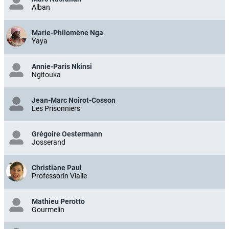
Alban
Marie-Philomène Nga
Yaya
Annie-Paris Nkinsi
Ngitouka
Jean-Marc Noirot-Cosson
Les Prisonniers
Grégoire Oestermann
Josserand
Christiane Paul
Professorin Vialle
Mathieu Perotto
Gourmelin