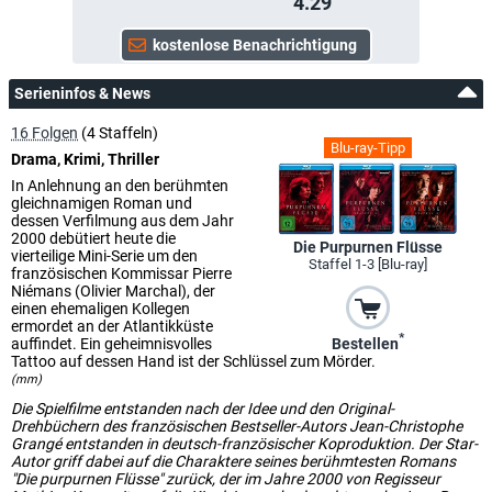
4.29
Serieninfos & News
16 Folgen
(4 Staffeln)
Blu-ray-Tipp
Drama, Krimi, Thriller
In Anlehnung an den berühmten
gleichnamigen Roman und
dessen Verfilmung aus dem Jahr
2000 debütiert heute die
Die Purpurnen Flüsse
vierteilige Mini-Serie um den
Staffel 1-3 [Blu-ray]
französischen Kommissar Pierre
Niémans (Olivier Marchal), der
einen ehemaligen Kollegen
ermordet an der Atlantikküste
*
Bestellen
auffindet. Ein geheimnisvolles
Tattoo auf dessen Hand ist der Schlüssel zum Mörder.
(mm)
Die Spielfilme entstanden nach der Idee und den Original-
Drehbüchern des französischen Bestseller-Autors Jean-Christophe
Grangé entstanden in deutsch-französischer Koproduktion. Der Star-
Autor griff dabei auf die Charaktere seines berühmtesten Romans
"Die purpurnen Flüsse" zurück, der im Jahre 2000 von Regisseur