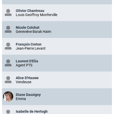
Olivier Chantreau
Louis Geoffroy Monferville
Nicole Colchat
Geneviéve Barak Haim
François Creton
Jean-Pierre Levant
Laurent D'Elia
Agent PTS
Alice D'Hauwe
Vendeuse
Diane Dassigny
Emma
Isabelle de Hertogh