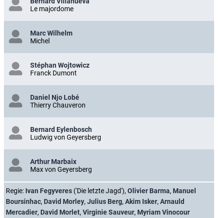
Bernard Villanueva
Le majordome
Marc Wilhelm
Michel
Stéphan Wojtowicz
Franck Dumont
Daniel Njo Lobé
Thierry Chauveron
Bernard Eylenbosch
Ludwig von Geyersberg
Arthur Marbaix
Max von Geyersberg
Regie:
Ivan Fegyveres
('Die letzte Jagd'),
Olivier Barma
,
Manuel
Boursinhac
,
David Morley
,
Julius Berg
,
Akim Isker
,
Arnauld
Mercadier
,
David Morlet
,
Virginie Sauveur
,
Myriam Vinocour