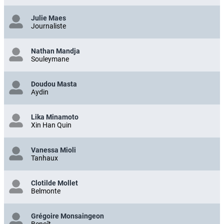
Julie Maes
Journaliste
Nathan Mandja
Souleymane
Doudou Masta
Aydin
Lika Minamoto
Xin Han Quin
Vanessa Mioli
Tanhaux
Clotilde Mollet
Belmonte
Grégoire Monsaingeon
Benoît