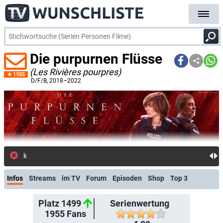
Die purpurnen Flüsse
(Les Rivières pourpres)
1955
D/F/B
, 2018–2022
kostenlose E-Mail-Benachrichtigung
Infos
Streams
im TV
Forum
Episoden
Shop
Top 3
Platz 1499
Serienwertung
1955
Fans