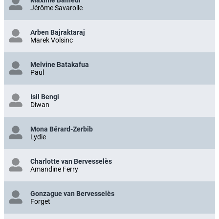
Jérôme Savarolle
Arben Bajraktaraj
Marek Volsinc
Melvine Batakafua
Paul
Isil Bengi
Diwan
Mona Bérard-Zerbib
Lydie
Charlotte van Bervesselès
Amandine Ferry
Gonzague van Bervesselès
Forget