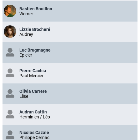
Bastien Bouillon
Werner
Lizzie Brocheré
Audrey
Luc Brugmagne
Epicier
Pierre Cachia
Paul Mercier
Olivia Carrere
Elise
Audran Cattin
Herminien / Léo
Nicolas Cazalé
Philippe Cernac