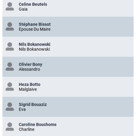
Celine Beutels
Gaia
Stéphane Bissot
Epouse Du Maire
Nils Bokanowski
Nils Bokanowski
Olivier Bony
Alessandro
Heza Botto
Malglaive
Sigrid Bouaziz
Eva
Caroline Bouchoms
Charline