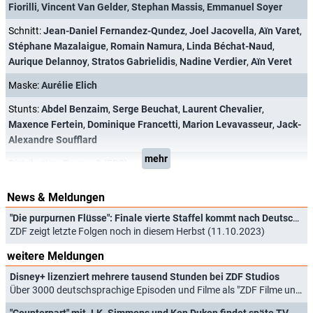
Fiorilli
,
Vincent Van Gelder
,
Stephan Massis
,
Emmanuel Soyer
Schnitt:
Jean-Daniel Fernandez-Qundez
,
Joel Jacovella
,
Aïn Varet
,
Stéphane Mazalaigue
,
Romain Namura
,
Linda Béchat-Naud
,
Aurique Delannoy
,
Stratos Gabrielidis
,
Nadine Verdier
,
Aïn Veret
Maske:
Aurélie Elich
Stunts:
Abdel Benzaim
,
Serge Beuchat
,
Laurent Chevalier
,
Maxence Fertein
,
Dominique Francetti
,
Marion Levavasseur
,
Jack-
Alexandre Soufflard
mehr
Distribution:
France 2
(FR2)
News & Meldungen
"Die purpurnen Flüsse": Finale vierte Staffel kommt nach Deutschland
ZDF zeigt letzte Folgen noch in diesem Herbst (11.10.2023)
weitere Meldungen
Disney+ lizenziert mehrere tausend Stunden bei ZDF Studios
Über 3000 deutschsprachige Episoden und Filme als "ZDF Filme und Serien" (25.08.2025)
"Counterpart" mit J.K. Simmons und Ken Duken findet späte TV-Premiere