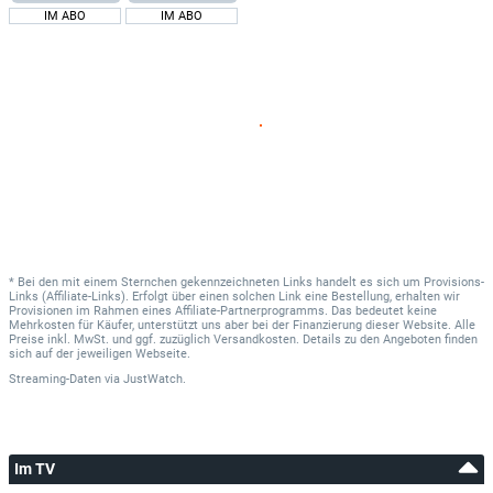
IM ABO
IM ABO
* Bei den mit einem Sternchen gekennzeichneten Links handelt es sich um Provisions-
Links (Affiliate-Links). Erfolgt über einen solchen Link eine Bestellung, erhalten wir
Provisionen im Rahmen eines Affiliate-Partnerprogramms. Das bedeutet keine
Mehrkosten für Käufer, unterstützt uns aber bei der Finanzierung dieser Website. Alle
Preise inkl. MwSt. und ggf. zuzüglich Versandkosten. Details zu den Angeboten finden
sich auf der jeweiligen Webseite.
Streaming-Daten
via
JustWatch.
Im TV