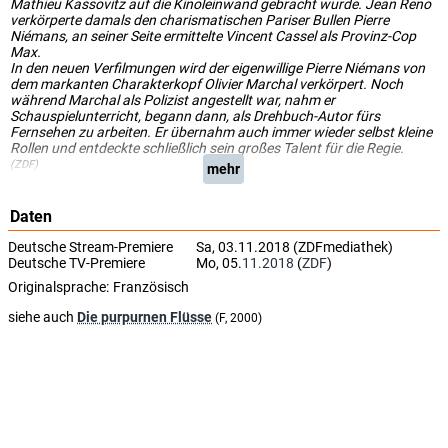
Mathieu Kassovitz auf die Kinoleinwand gebracht wurde. Jean Reno
verkörperte damals den charismatischen Pariser Bullen Pierre
Niémans, an seiner Seite ermittelte Vincent Cassel als Provinz-Cop
Max.
In den neuen Verfilmungen wird der eigenwillige Pierre Niémans von
dem markanten Charakterkopf Olivier Marchal verkörpert. Noch
während Marchal als Polizist angestellt war, nahm er
Schauspielunterricht, begann dann, als Drehbuch-Autor fürs
Fernsehen zu arbeiten. Er übernahm auch immer wieder selbst kleine
Rollen und entdeckte schließlich sein großes Talent für die Regie.
(ZDF)
mehr
Daten
Deutsche Stream-Premiere
Sa, 03.11.2018 (ZDFmediathek)
Deutsche TV-Premiere
Mo, 05.
11.2018
(
ZDF
)
Originalsprache:
Französisch
siehe auch
Die purpurnen Flüsse
(F, 2000)