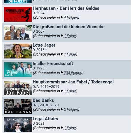
Herrhausen - Der Herr des Geldes
D, 2024
(Schauspieler in
4 Folgen
)
Die großen und die kleinen Wünsche
D, 2007
(Schauspieler in
1 Folge
)
Lotte Jäger
D, 2016–
(Schauspieler in
1 Folge
)
In aller Freundschaft
D, 1998–
(Schauspieler in
235 Folgen
)
Hauptkommissar Jan Fabel / Todesengel
D/A, 2010–2019
(Schauspieler in
1 Folge
)
Bad Banks
D/L, 2018–2020
(Schauspieler in
2 Folgen
)
Legal Affairs
D, 2021
(Schauspieler in
1 Folge
)