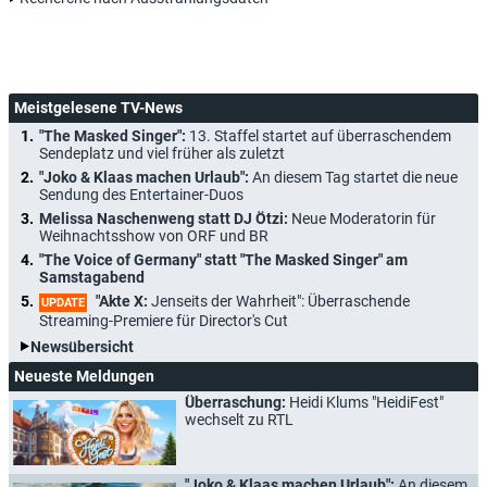
Meistgelesene TV-News
"The Masked Singer":
13. Staffel startet auf überraschendem
Sendeplatz und viel früher als zuletzt
"Joko & Klaas machen Urlaub":
An diesem Tag startet die neue
Sendung des Entertainer-Duos
Melissa Naschenweng statt DJ Ötzi:
Neue Moderatorin für
Weihnachtsshow von ORF und BR
"The Voice of Germany" statt "The Masked Singer" am
Samstagabend
"Akte X:
Jenseits der Wahrheit": Überraschende
UPDATE
Streaming-Premiere für Director's Cut
Newsübersicht
Neueste Meldungen
Überraschung:
Heidi Klums "HeidiFest"
wechselt zu RTL
"Joko & Klaas machen Urlaub":
An diesem