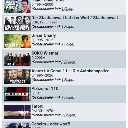
Hallo, Onkel Doc!
D, 1994–2000
(Schauspieler in
1 Folge
)
Der Staatsanwalt hat das Wort / Staatsanwalt
DDR, 1965–1991
(Schauspieler in
1 Folge
)
Unser Charly
D, 1995–2012
(Schauspieler in
1 Folge
)
SOKO Wismar
D, 2003–
(Schauspieler in
2 Folgen
)
Alarm für Cobra 11 – Die Autobahnpolizei
D, 1996–2026
(Schauspieler in
1 Folge
)
Polizeiruf 110
D, 1971–
(Schauspieler in
1 Folge
)
Tatort
D/A/CH, 1970–
(Schauspieler in
2 Folgen
)
Geheim - oder was?!