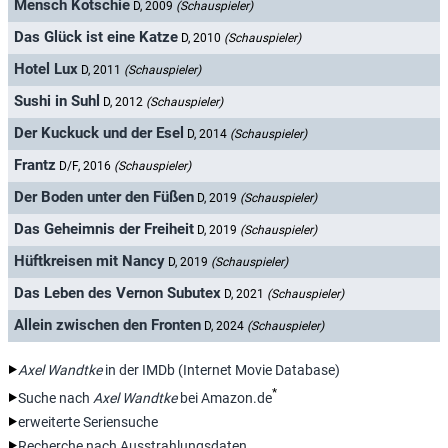
Mensch Kotschie
D, 2009
(Schauspieler)
Das Glück ist eine Katze
D, 2010
(Schauspieler)
Hotel Lux
D, 2011
(Schauspieler)
Sushi in Suhl
D, 2012
(Schauspieler)
Der Kuckuck und der Esel
D, 2014
(Schauspieler)
Frantz
D/F, 2016
(Schauspieler)
Der Boden unter den Füßen
D, 2019
(Schauspieler)
Das Geheimnis der Freiheit
D, 2019
(Schauspieler)
Hüftkreisen mit Nancy
D, 2019
(Schauspieler)
Das Leben des Vernon Subutex
D, 2021
(Schauspieler)
Allein zwischen den Fronten
D, 2024
(Schauspieler)
Axel Wandtke
in der IMDb (Internet Movie Database)
*
Suche nach
Axel Wandtke
bei Amazon.de
erweiterte Seriensuche
Recherche nach Ausstrahlungsdaten