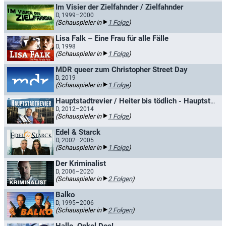
Im Visier der Zielfahnder / Zielfahnder
D, 1999–2000
(Schauspieler in
1 Folge
)
Lisa Falk – Eine Frau für alle Fälle
D, 1998
(Schauspieler in
1 Folge
)
MDR queer zum Christopher Street Day
D, 2019
(Schauspieler in
1 Folge
)
Hauptstadtrevier / Heiter bis tödlich - Hauptstadtrevier
D, 2012–2014
(Schauspieler in
1 Folge
)
Edel & Starck
D, 2002–2005
(Schauspieler in
1 Folge
)
Der Kriminalist
D, 2006–2020
(Schauspieler in
2 Folgen
)
Balko
D, 1995–2006
(Schauspieler in
2 Folgen
)