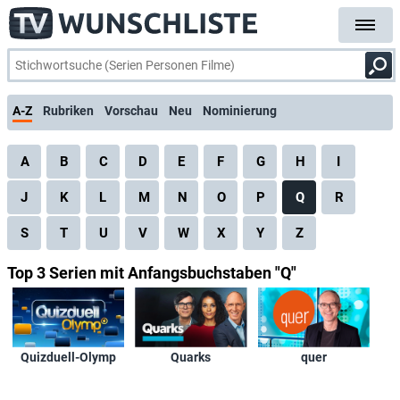
A-Z
Rubriken
Vorschau
Neu
Nominierung
A
B
C
D
E
F
G
H
I
J
K
L
M
N
O
P
Q
R
S
T
U
V
W
X
Y
Z
Top 3 Serien mit Anfangsbuchstaben "Q"
Quizduell-Olymp
Quarks
quer