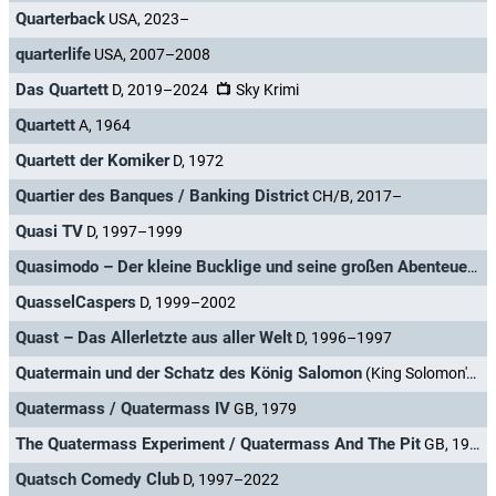
Quarterback
USA, 2023–
quarterlife
USA, 2007–2008
Das Quartett
D, 2019–2024
Sky Krimi
Quartett
A, 1964
Quartett der Komiker
D, 1972
Quartier des Banques / Banking District
CH/B, 2017–
Quasi TV
D, 1997–1999
Quasimodo – Der kleine Bucklige und seine großen Abenteuer
F,
QuasselCaspers
D, 1999–2002
Quast – Das Allerletzte aus aller Welt
D, 1996–1997
Quatermain und der Schatz des König Salomon
(King Solomon's Mines) USA, 2003
Quatermass / Quatermass IV
GB, 1979
The Quatermass Experiment / Quatermass And The Pit
GB, 1953–1959
Quatsch Comedy Club
D, 1997–2022