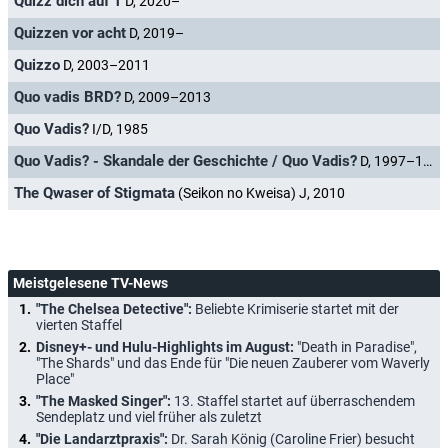
Quizz dich auf 1
D, 2020–
Quizzen vor acht
D, 2019–
Quizzo
D, 2003–2011
Quo vadis BRD?
D, 2009–2013
Quo Vadis?
I/D, 1985
Quo Vadis? - Skandale der Geschichte / Quo Vadis?
D, 1997–1998
The Qwaser of Stigmata
(Seikon no Kweisa) J, 2010
Meistgelesene TV-News
"The Chelsea Detective":
Beliebte Krimiserie startet mit der
vierten Staffel
Disney+- und Hulu-Highlights im August:
"Death in Paradise",
"The Shards" und das Ende für "Die neuen Zauberer vom Waverly
Place"
"The Masked Singer":
13. Staffel startet auf überraschendem
Sendeplatz und viel früher als zuletzt
"Die Landarztpraxis":
Dr. Sarah König (Caroline Frier) besucht