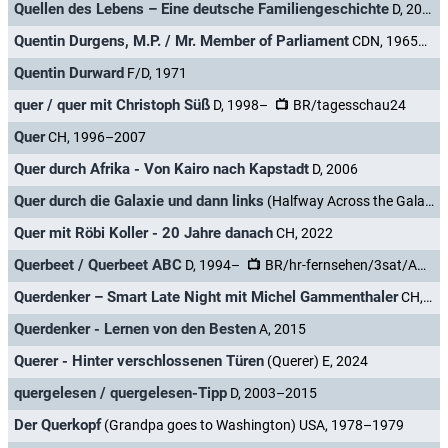
Quellen des Lebens – Eine deutsche Familiengeschichte
D, 2013
Quentin Durgens, M.P. / Mr. Member of Parliament
CDN, 1965–1969
Quentin Durward
F/D, 1971
quer / quer mit Christoph Süß
D, 1998–
BR/tagesschau24
Quer
CH, 1996–2007
Quer durch Afrika - Von Kairo nach Kapstadt
D, 2006
Quer durch die Galaxie und dann links
(Halfway Across the Galaxy and Turn Left) AUS/D, 1991–1992
Quer mit Röbi Koller - 20 Jahre danach
CH, 2022
Querbeet / Querbeet ABC
D, 1994–
BR/hr-fernsehen/3sat/ARD alpha
Querdenker – Smart Late Night mit Michel Gammenthaler
CH, 2016–
Querdenker - Lernen von den Besten
A, 2015
Querer - Hinter verschlossenen Türen
(Querer) E, 2024
quergelesen / quergelesen-Tipp
D, 2003–2015
Der Querkopf
(Grandpa goes to Washington) USA, 1978–1979