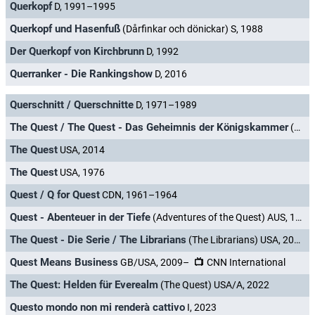
Querkopf
D, 1991–1995
Querkopf und Hasenfuß
(Dårfinkar och dönickar) S, 1988
Der Querkopf von Kirchbrunn
D, 1992
Querranker - Die Rankingshow
D, 2016
Querschnitt / Querschnitte
D, 1971–1989
The Quest / The Quest - Das Geheimnis der Königskammer
(The Librarian: The Curse of the Judas Chalice) USA, 2004–2006
The Quest
USA, 2014
The Quest
USA, 1976
Quest / Q for Quest
CDN, 1961–1964
Quest - Abenteuer in der Tiefe
(Adventures of the Quest) AUS, 1995–2000
The Quest - Die Serie / The Librarians
(The Librarians) USA, 2014–2017
Quest Means Business
GB/USA, 2009–
CNN International
The Quest: Helden für Everealm
(The Quest) USA/A, 2022
Questo mondo non mi renderà cattivo
I, 2023