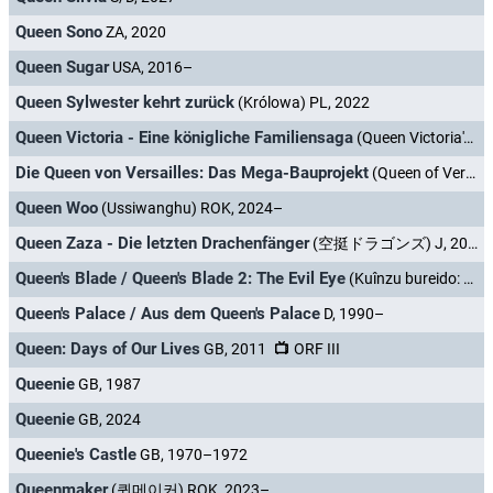
Queen Sono
ZA, 2020
Queen Sugar
USA, 2016–
Queen Sylwester kehrt zurück
(Królowa) PL, 2022
Queen Victoria - Eine königliche Familiensaga
(Queen Victoria's Children) GB, 2013
Die Queen von Versailles: Das Mega-Bauprojekt
(Queen of Versailles Reigns Again) USA, 2022–
Queen Woo
(Ussiwanghu) ROK, 2024–
Queen Zaza - Die letzten Drachenfänger
(空挺ドラゴンズ) J, 2020
Queen's Blade / Queen's Blade 2: The Evil Eye
(Kuînzu bureido: Rurô no senshi) J, 2009–2013
Queen's Palace / Aus dem Queen's Palace
D, 1990–
Queen: Days of Our Lives
GB, 2011
ORF III
Queenie
GB, 1987
Queenie
GB, 2024
Queenie's Castle
GB, 1970–1972
Queenmaker
(퀸메이커) ROK, 2023–