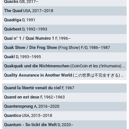
Quacks
GB, 2017–
The Quad
USA, 2017–2018
Quadriga
D, 1991
Quärbeet
D, 1992–1993
Quai n° 1 / Quai Numéro 1
F, 1996–
Quak Show / Die Frog Show
(Frog Show) F/D, 1986–1987
Quak!
D, 1993–1995
Quakquak und die Nichtmenschen
(CoinCoin et les z'inhumains) F, 2018–
Quality Assurance in Another World
(この世界は不完全すぎる) J, 2024
Quand la liberté venait du ciel
F, 1967
Quand on est deux
F, 1962–1963
Quantensprung
A, 2016–2020
Quantico
USA, 2015–2018
Quantum - So tickt die Welt
D, 2020–