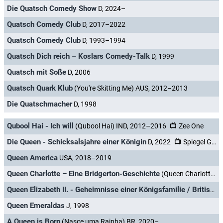
Die Quatsch Comedy Show
D, 2024–
Quatsch Comedy Club
D, 2017–2022
Quatsch Comedy Club
D, 1993–1994
Quatsch Dich reich – Koslars Comedy-Talk
D, 1999
Quatsch mit Soße
D, 2006
Quatsch Quark Klub
(You're Skitting Me) AUS, 2012–2013
Die Quatschmacher
D, 1998
Qubool Hai - Ich will
(Qubool Hai) IND, 2012–2016
Zee One
Die Queen - Schicksalsjahre einer Königin
D, 2022
Spiegel Geschichte
Queen America
USA, 2018–2019
Queen Charlotte – Eine Bridgerton-Geschichte
(Queen Charlotte: A Bridgerton Story) USA, 2023–
Queen Elizabeth II. - Geheimnisse einer Königsfamilie / Britisches Königshaus
Queen Emeraldas
J, 1998
A Queen is Born
(Nasce uma Rainha) BR, 2020–