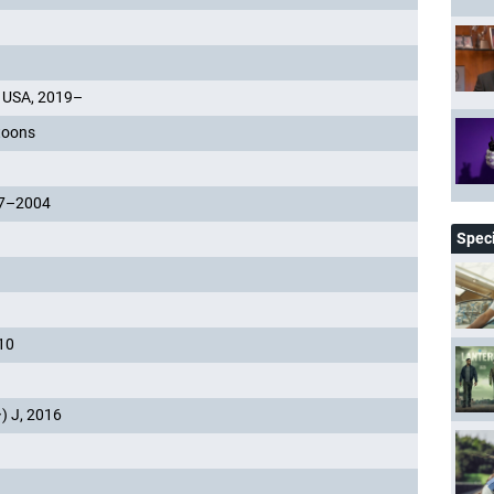
USA, 2019–
toons
97–2004
Spec
10
, 2016