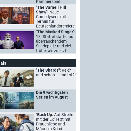
Kammerspiel
"The Varnell Hill
Show":
Neue
Comedyserie mit
Termin für
Deutschlandpremiere
"The Masked Singer":
13. Staffel startet auf
überraschendem
Sendeplatz und viel
früher als zuletzt
ials
"The Shards":
Reich
und schön... und tot?!
Die 9 wichtigsten
Serien im August
"Back Up:
Auf Streife
mit der Ex" reizt mit
Frauenliebe und
Māori im Krimi