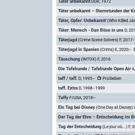
Täter unbekannt
DDR, 1972
Täter unbekannt – Sternstunden der Kr
Täter, Opfer: Unbekannt!
(Who Killed J
Täter: Mensch - Das Böse in uns
D, 20
Täterjagd
(Crime Scene Solvers) F, 2017
Täterjagd in Spanien
(Crims) E, 2020–
Täuschung
(INTOX) F, 2016
Die Tafelrunde / Tafelrunde Open Air
A
taff / taff.
D, 1995–
ProSieben
taff. Extra
D, 1998–1999
Taffy
F/USA, 2018–
Ein Tag bei Disney
(One Day at Disney)
Der Tag der Ehre – Entscheidung im B
Tag der Entscheidung
(Le jour où...) F,