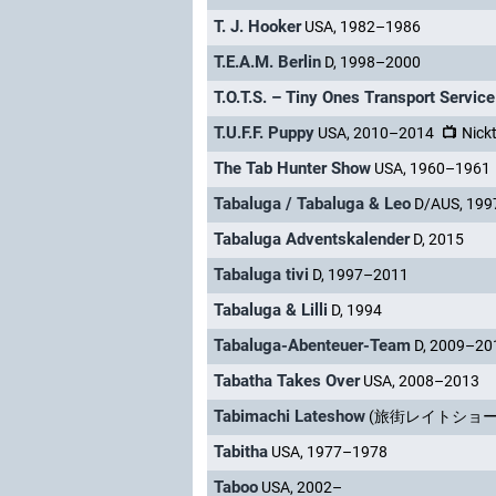
T. J. Hooker
USA, 1982–1986
T.E.A.M. Berlin
D, 1998–2000
T.O.T.S. – Tiny Ones Transport Service
T.U.F.F. Puppy
USA, 2010–2014
Nick
The Tab Hunter Show
USA, 1960–1961
Tabaluga / Tabaluga & Leo
D/AUS, 19
Tabaluga Adventskalender
D, 2015
Tabaluga tivi
D, 1997–2011
Tabaluga & Lilli
D, 1994
Tabaluga-Abenteuer-Team
D, 2009–20
Tabatha Takes Over
USA, 2008–2013
Tabimachi Lateshow
(旅街レイトショー) J
Tabitha
USA, 1977–1978
Taboo
USA, 2002–