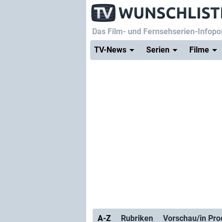
Das Film- und Fernsehserien-Infopor
TV-News
Serien
Filme
A-Z
Rubriken
Vorschau
/in Pro