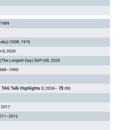
–1989
ásku) CSSR, 1976
n
D, 2020
(The Longest Day) SGP/GB, 2020
1988–1990
R TAG Talk Highlights
D, 2024–
rbb
o
, 2017
 2011–2012