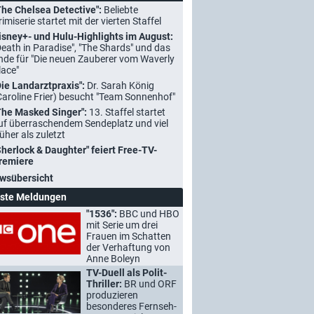
The Chelsea Detective":
Beliebte
rimiserie startet mit der vierten Staffel
isney+- und Hulu-Highlights im August:
Death in Paradise", "The Shards" und das
nde für "Die neuen Zauberer vom Waverly
lace"
Die Landarztpraxis":
Dr. Sarah König
Caroline Frier) besucht "Team Sonnenhof"
The Masked Singer":
13. Staffel startet
uf überraschendem Sendeplatz und viel
rüher als zuletzt
Sherlock & Daughter" feiert Free-TV-
remiere
wsübersicht
ste Meldungen
"1536":
BBC und HBO
mit Serie um drei
Frauen im Schatten
der Verhaftung von
Anne Boleyn
TV-Duell als Polit-
Thriller:
BR und ORF
produzieren
besonderes Fernseh-