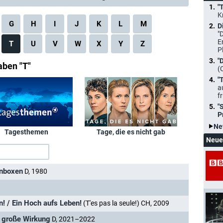
"
K
G
H
I
J
K
L
M
D
"
E
T
U
V
W
X
Y
Z
P
"
aben "T"
(
"
a
f
"
P
Ne
Tagesthemen
Tage, die es nicht gab
Neue
enboxen
D, 1980
n! / Ein Hoch aufs Leben!
(T'es pas la seule!) CH, 2009
- große Wirkung
D, 2021–2022