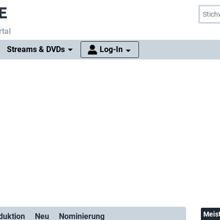
tal
Streams & DVDs
Log-In
Meis
duktion
Neu
Nominierung