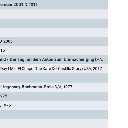
ptember 2001
D, 2011
D, 2005
015
fand / Der Tag, an dem Anton zum Uhrmacher ging
D/A, 1989
 Day I Met El Chapo: The Kate Del Castillo Story) USA, 2017
r – Ingeborg-Bachmann-Preis
D/A, 1977–
1975
, 1976