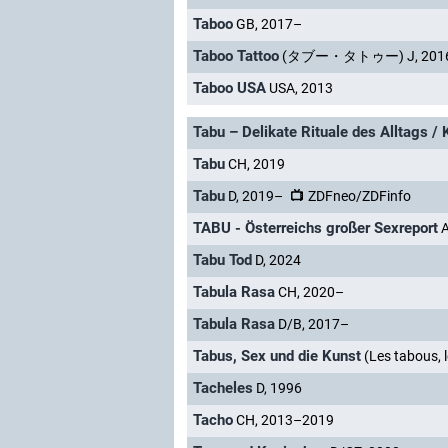
Taboo
GB, 2017–
Taboo Tattoo
(タブー・タトゥー) J, 201
Taboo USA
USA, 2013
Tabu – Delikate Rituale des Alltags / 
Tabu
CH, 2019
Tabu
D, 2019–
ZDFneo/ZDFinfo
TABU - Österreichs großer Sexreport
A
Tabu Tod
D, 2024
Tabula Rasa
CH, 2020–
Tabula Rasa
D/B, 2017–
Tabus, Sex und die Kunst
(Les tabous, l
Tacheles
D, 1996
Tacho
CH, 2013–2019