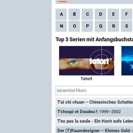
A
B
C
D
E
F
N
O
P
Q
R
S
Top 3 Serien mit Anfangsbuchst
Tatort
T'ai chi chuan – Chinesisches Schatt
T'choupi et Doudou
F, 1999–2002
T'es pas la seule - Ein Hoch aufs Lebe
Der (T)Raumdesigner – Kleines Geld 