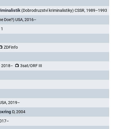
iminalistik
(Dobrodruzství kriminalistiky) CSSR, 1989–1993
ane Doe?) USA, 2016–
11
–
ZDFinfo
, 2018–
3sat/ORF III
 USA, 2019–
oxring
D, 2004
 2017–