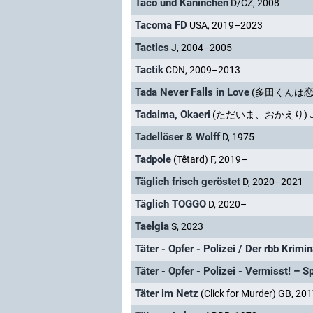
Taco und Kaninchen
D/CZ, 2008
Tacoma FD
USA, 2019–2023
Tactics
J, 2004–2005
Tactik
CDN, 2009–2013
Tada Never Falls in Love
(多田くんは恋を
Tadaima, Okaeri
(ただいま、おかえり) J,
Tadellöser & Wolff
D, 1975
Tadpole
(Têtard) F, 2019–
Täglich frisch geröstet
D, 2020–2021
Täglich TOGGO
D, 2020–
Taelgia
S, 2023
Täter - Opfer - Polizei / Der rbb Krimin
Täter - Opfer - Polizei - Vermisst! –
Täter im Netz
(Click for Murder) GB, 20