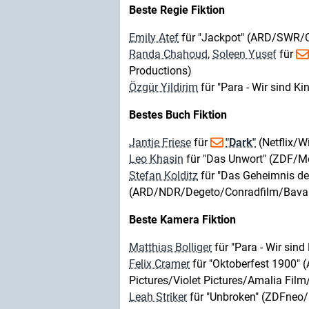
Beste Regie Fiktion
Emily Atef
für "Jackpot" (ARD/SWR/C
Randa Chahoud
,
Soleen Yusef
für
Productions)
Özgür Yildirim
für "Para - Wir sind K
Bestes Buch Fiktion
Jantje Friese
für
"Dark"
(Netflix/W
Leo Khasin
für "Das Unwort" (ZDF/M
Stefan Kolditz
für "Das Geheimnis de
(ARD/NDR/Degeto/Conradfilm/Bavari
Beste Kamera Fiktion
Matthias Bolliger
für "Para - Wir sin
Felix Cramer
für "Oktoberfest 1900
Pictures/Violet Pictures/Amalia Fil
Leah Striker
für "Unbroken" (ZDFneo