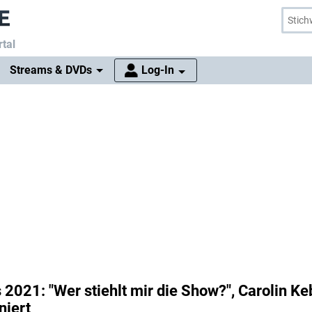
tal
Streams & DVDs
Log-In
 2021: "Wer stiehlt mir die Show?", Carolin K
niert