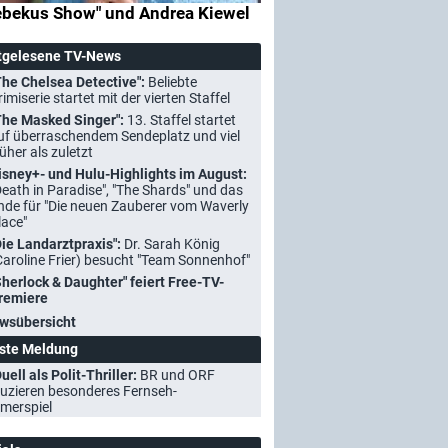
 Kebekus Show" und Andrea Kiewel
tgelesene TV-News
The Chelsea Detective":
Beliebte
rimiserie startet mit der vierten Staffel
The Masked Singer":
13. Staffel startet
uf überraschendem Sendeplatz und viel
rüher als zuletzt
isney+- und Hulu-Highlights im August:
Death in Paradise", "The Shards" und das
nde für "Die neuen Zauberer vom Waverly
lace"
Die Landarztpraxis":
Dr. Sarah König
Caroline Frier) besucht "Team Sonnenhof"
Sherlock & Daughter" feiert Free-TV-
remiere
wsübersicht
ste Meldung
uell als Polit-Thriller:
BR und ORF
uzieren besonderes Fernseh-
merspiel