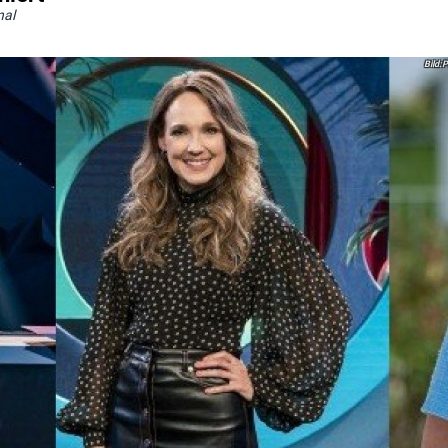
nal
P