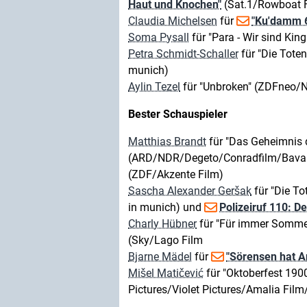
Haut und Knochen"
(Sat.1/Rowboat F
Claudia Michelsen
für
"Ku'damm 
Soma Pysall
für "Para - Wir sind Kin
Petra Schmidt-Schaller
für "Die Tot
munich)
Aylin Tezel
für "Unbroken" (ZDFneo/
Bester Schauspieler
Matthias Brandt
für "Das Geheimnis 
(ARD/NDR/Degeto/Conradfilm/Bavari
(ZDF/Akzente Film)
Sascha Alexander Geršak
für "Die 
in munich) und
Polizeiruf 110: De
Charly Hübner
für "Für immer Somme
(Sky/Lago Film
Bjarne Mädel
für
"Sörensen hat A
Mišel Matičević
für "Oktoberfest 1
Pictures/Violet Pictures/Amalia Fil