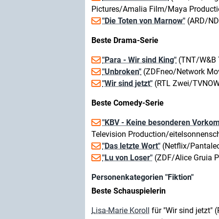
Pictures/Amalia Film/Maya Producti
"Die Toten von Marnow"
(ARD/NDR
Beste Drama-Serie
"Para - Wir sind King"
(TNT/W&B T
"Unbroken"
(ZDFneo/Network Mov
"Wir sind jetzt"
(RTL Zwei/TVNOW/
Beste Comedy-Serie
"KBV - Keine besonderen Vorko
Television Production/eitelsonnensc
"Das letzte Wort"
(Netflix/Pantale
"Lu von Loser"
(ZDF/Alice Gruia P
Personenkategorien "Fiktion"
Beste Schauspielerin
Lisa-Marie Koroll
für "Wir sind jetz