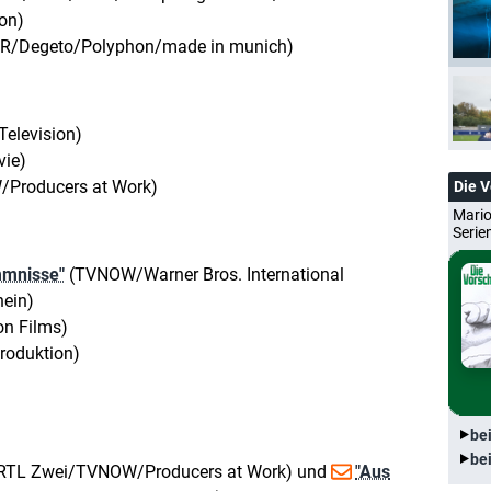
on)
/Degeto/Polyphon/made in munich)
elevision)
ie)
Producers at Work)
Die 
Mario
Serie
mmnisse"
(TVNOW/Warner Bros. International
hein)
on Films)
roduktion)
be
be
t" (RTL Zwei/TVNOW/Producers at Work) und
"Aus