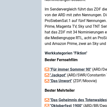
Im Sendervergleich führt das ZDF di
von der ARD mit zehn Nennungen. D
ProSiebenSat.1 auf fünf Nennungen. 
Prime, Magenta TV, Sky und TNT Serie
hat das ZDF mit 34 Nominierungen eb
die Mediengruppe RTL, acht an ProSieb
und Amazon Prime, zwei an Sky und 
Werkkategorien "Fiktion"
Bester Fernsehfilm
"Für immer Sommer 90"
(ARD/Deg
"Jackpot"
(ARD/SWR/Constantin T
"Das Unwort"
(ZDF/Moovie)
Bester Mehrteiler
"Das Geheimnis des Totenwaldes
"Oktoberfest 1900"
(ARD/BR/Dege