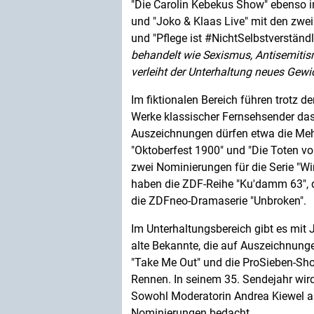
"Die Carolin Kebekus Show" ebenso 
und "Joko & Klaas Live" mit den zw
und "Pflege ist #NichtSelbstverständl
behandelt wie Sexismus, Antisemitism
verleiht der Unterhaltung neues Gewic
Im fiktionalen Bereich führen trotz d
Werke klassischer Fernsehsender das
Auszeichnungen dürfen etwa die Mehr
"Oktoberfest 1900" und "Die Toten v
zwei Nominierungen für die Serie "Wi
haben die ZDF-Reihe "Ku'damm 63", di
die ZDFneo-Dramaserie "Unbroken".
Im Unterhaltungsbereich gibt es mi
alte Bekannte, die auf Auszeichnung
"Take Me Out" und die ProSieben-Sho
Rennen. In seinem 35. Sendejahr wir
Sowohl Moderatorin Andrea Kiewel a
Nominierungen bedacht.