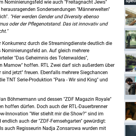
Spec
im Nominierungsfeld wie auch "Freitagnacht Jews"
ei herausragenden Sondersendungen "Männerwelten"
ich".
Hier werden Gender und Diversity ebenso
us oder der Pflegenotstand. Das ist innovativ und
ht.
er Konkurrenz durch die Streamingdienste deutlich die
 Nominierungsfeld an. Auf gleich mehrere
teiler "Das Geheimnis des Totenwaldes",
on Marnow" hoffen. RTL Zwei darf sich außerdem über
r sind jetzt" freuen. Ebenfalls mehrere Siegchancen
e TNT Serie-Produktion "Para - Wir sind King" und
t Jan Böhmermann und dessen "ZDF Magazin Royale"
en hoffen dürfen. Doch auch der RTL-Dauerbrenner
w-Innovation "Wer stiehlt mir die Show?" sind im
d endlich auch der "ZDF-Fernsehgarten" gewürdigt:
ls auch Regisseurin Nadja Zonsarowa wurden mit