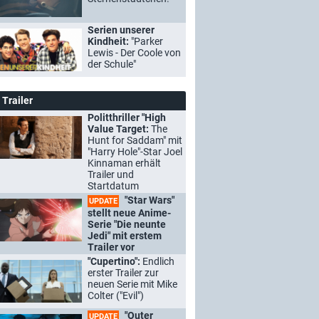
Serien unserer
Kindheit:
"Parker
Lewis - Der Coole von
der Schule"
Trailer
Politthriller "High
Value Target:
The
Hunt for Saddam" mit
"Harry Hole"-Star Joel
Kinnaman erhält
Trailer und
Startdatum
"Star Wars"
UPDATE
stellt neue Anime-
Serie "Die neunte
Jedi" mit erstem
Trailer vor
"Cupertino":
Endlich
erster Trailer zur
neuen Serie mit Mike
Colter ("Evil")
"Outer
UPDATE