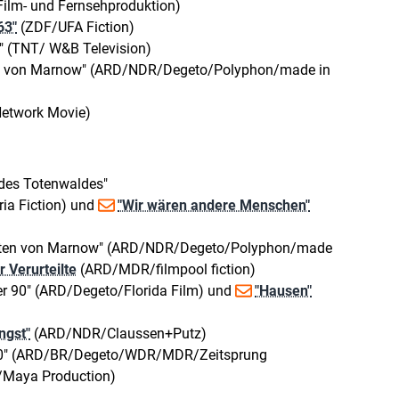
ilm- und Fernsehproduktion)
63"
(ZDF/UFA Fiction)
g" (TNT/ W&B Television)
en von Marnow" (ARD/NDR/Degeto/Polyphon/made in
Network Movie)
des Totenwaldes"
a Fiction) und
"Wir wären andere Menschen"
Toten von Marnow" (ARD/NDR/Degeto/Polyphon/made
r Verurteilte
(ARD/MDR/filmpool fiction)
r 90" (ARD/Degeto/Florida Film) und
"Hausen"
ngst"
(ARD/NDR/Claussen+Putz)
900" (ARD/BR/Degeto/WDR/MDR/Zeitsprung
m/Maya Production)