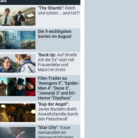
ials
"The Shards":
Reich
und schön... und tot?!
Die 9 wichtigsten
Serien im August
"Back Up:
Auf Streife
mit der Ex" reizt mit
Frauenliebe und
Māori im Krimi
Film-Trailer zu
"Avengers 5", "Spider-
Man 4", "Dune 3",
"Jumanji 3" und DC-
Horror "Clayface"
"Kap der Angst":
Javier Bardem dreht
Anwaltsfamilie durch
den Fleischwolf
"Star City":
Traue
niemandem im
Sternenstädtchen!