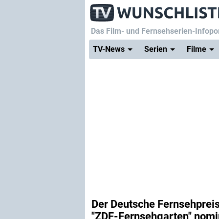
Das Film- und Fernsehserien-Infopor
TV-News
Serien
Filme
Der Deutsche Fernsehpreis
"ZDF-Fernsehgarten" nomi