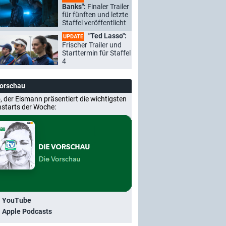
Banks":
Finaler Trailer
für fünften und letzte
Staffel veröffentlicht
"Ted Lasso":
UPDATE
Frischer Trailer und
Starttermin für Staffel
4
Vorschau
, der Eismann präsentiert die wichtigsten
nstarts der Woche:
i YouTube
i Apple Podcasts