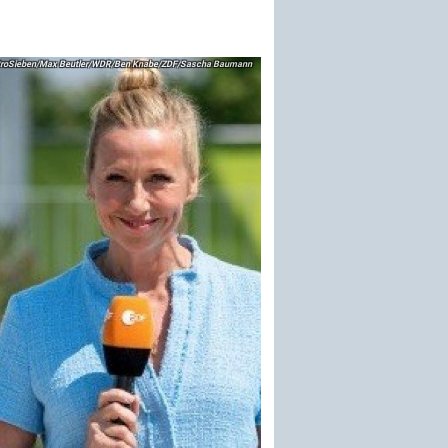
roSieben/Max Beutler/WDR/Ben Knabe/ZDF/Sascha Baumann