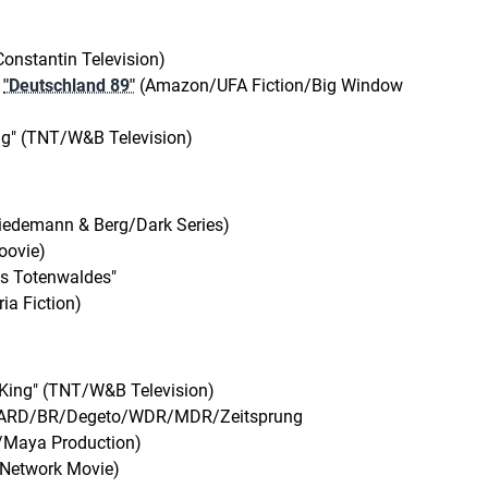
onstantin Television)
"Deutschland 89"
(Amazon/UFA Fiction/Big Window
ing" (TNT/W&B Television)
iedemann & Berg/Dark Series)
oovie)
s Totenwaldes"
a Fiction)
d King" (TNT/W&B Television)
" (ARD/BR/Degeto/WDR/MDR/Zeitsprung
m/Maya Production)
/Network Movie)