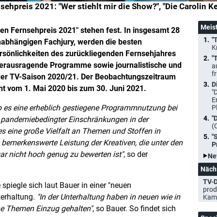
sehpreis 2021: "Wer stiehlt mir die Show?", "Die Carolin
Meis
en Fernsehpreis 2021" stehen fest. In insgesamt 28
"
nabhängigen Fachjury, werden die besten
K
önlichkeiten des zurückliegenden Fernsehjahres
"
erausragende Programme sowie journalistische und
a
f
 der TV-Saison 2020/21. Der Beobachtungszeitraum
D
cht vom 1. Mai 2020 bis zum 30. Juni 2021.
"
E
 es eine erheblich gestiegene Programmnutzung bei
P
"
z pandemiebedingter Einschränkungen in der
(
es eine große Vielfalt an Themen und Stoffen in
"
bemerkenswerte Leistung der Kreativen, die unter den
P
r nicht hoch genug zu bewerten ist
, so der
Ne
Näch
TV-D
spiegle sich laut Bauer in einer "neuen
prod
nterhaltung.
In der Unterhaltung haben in neuen wie in
Kam
che Themen Einzug gehalten
, so Bauer. So findet sich