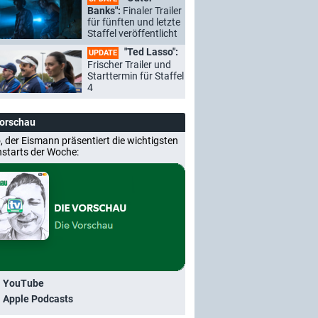
Banks":
Finaler Trailer
für fünften und letzte
Staffel veröffentlicht
"Ted Lasso":
UPDATE
Frischer Trailer und
Starttermin für Staffel
4
Vorschau
, der Eismann präsentiert die wichtigsten
nstarts der Woche:
i YouTube
i Apple Podcasts