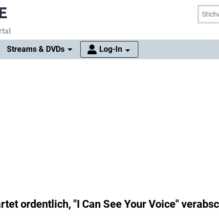
tal
Streams & DVDs
Log-In
rtet ordentlich, "I Can See Your Voice" verabs