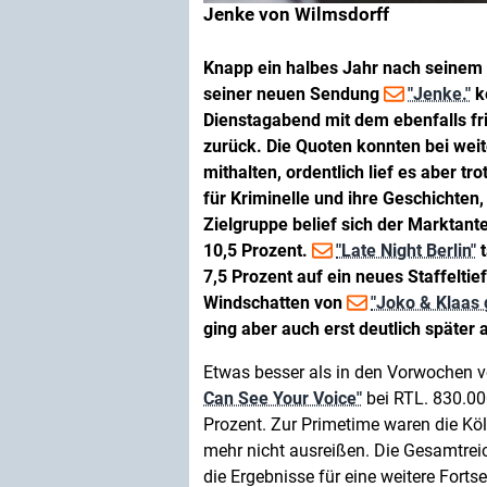
Jenke von Wilmsdorff
Knapp ein halbes Jahr nach seinem
seiner neuen Sendung
"Jenke."
k
Dienstagabend mit dem ebenfalls f
zurück. Die Quoten konnten bei we
mithalten, ordentlich lief es aber t
für Kriminelle und ihre Geschichten
Zielgruppe belief sich der Marktant
10,5 Prozent.
"Late Night Berlin"
t
7,5 Prozent auf ein neues Staffelt
Windschatten von
"Joko & Klaas
ging aber auch erst deutlich später
Etwas besser als in den Vorwochen ve
Can See Your Voice"
bei RTL. 830.00
Prozent. Zur Primetime waren die Kö
mehr nicht ausreißen. Die Gesamtreich
die Ergebnisse für eine weitere Fortse