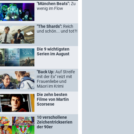
"München Beats":
Zu
wenig im Flow
"The Shards":
Reich
und schön... und tot?!
Die 9 wichtigsten
Serien im August
"Back Up:
Auf Streife
mit der Ex" reizt mit
Frauenliebe und
Māori im Krimi
Die zehn besten
Filme von Martin
Scorsese
10 verschollene
Zeichentrickserien
der 90er