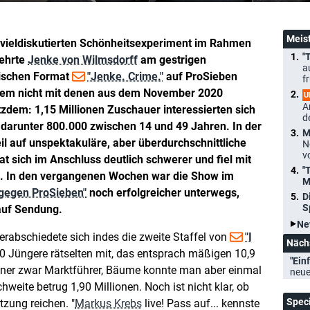
Meis
 vieldiskutierten Schönheitsexperiment im Rahmen
"
ehrte
Jenke von Wilmsdorff
am gestrigen
a
rischen Format
"Jenke. Crime."
auf ProSieben
f
item nicht mit denen aus dem November 2020
U
A
rotzdem: 1,15 Millionen Zuschauer interessierten sich
d
, darunter 800.000 zwischen 14 und 49 Jahren. In der
M
eil auf unspektakuläre, aber überdurchschnittliche
N
v
at sich im Anschluss deutlich schwerer und fiel mit
"
ief. In den vergangenen Wochen war die Show im
M
 gegen ProSieben"
noch erfolgreicher unterwegs,
D
S
 auf Sendung.
Ne
rabschiedete sich indes die zweite Staffel von
"I
Näch
0 Jüngere rätselten mit, das entsprach mäßigen 10,9
"Einf
lner zwar Marktführer, Bäume konnte man aber einmal
neue
weite betrug 1,90 Millionen. Noch ist nicht klar, ob
Spec
tzung reichen. "
Markus Krebs
live! Pass auf... kennste