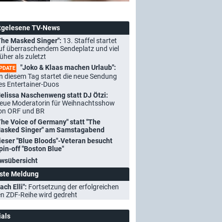
tgelesene TV-News
The Masked Singer":
13. Staffel startet
uf überraschendem Sendeplatz und viel
rüher als zuletzt
"Joko & Klaas machen Urlaub":
PDATE
n diesem Tag startet die neue Sendung
es Entertainer-Duos
elissa Naschenweng statt DJ Ötzi:
eue Moderatorin für Weihnachtsshow
on ORF und BR
The Voice of Germany" statt "The
asked Singer" am Samstagabend
ieser "Blue Bloods"-Veteran besucht
pin-off "Boston Blue"
wsübersicht
ste Meldung
ach Elli":
Fortsetzung der erfolgreichen
n ZDF-Reihe wird gedreht
ials