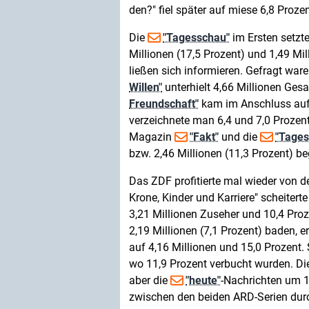
den?" fiel später auf miese 6,8 Prozen
Die
"Tagesschau"
im Ersten setzte
Millionen (17,5 Prozent) und 1,49 Mi
ließen sich informieren. Gefragt war
Willen"
unterhielt 4,66 Millionen Ges
Freundschaft"
kam im Anschluss auf 
verzeichnete man 6,4 und 7,0 Prozent
Magazin
"Fakt"
und die
"Tage
bzw. 2,46 Millionen (11,3 Prozent) 
Das ZDF profitierte mal wieder von d
Krone, Kinder und Karriere" scheiter
3,21 Millionen Zuseher und 10,4 Pro
2,19 Millionen (7,1 Prozent) baden, e
auf 4,16 Millionen und 15,0 Prozent
wo 11,9 Prozent verbucht wurden. Di
aber die
"heute"
-Nachrichten um 19
zwischen den beiden ARD-Serien dur