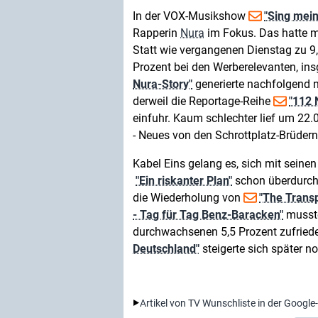
In der VOX-Musikshow
"Sing mei
Rapperin
Nura
im Fokus. Das hatte m
Statt wie vergangenen Dienstag zu 9
Prozent bei den Werberelevanten, i
Nura-Story"
generierte nachfolgend no
derweil die Reportage-Reihe
"112 
einfuhr. Kaum schlechter lief um 22.
- Neues von den Schrottplatz-Brüdern"
Kabel Eins gelang es, sich mit seinen 
"Ein riskanter Plan"
schon überdurchs
die Wiederholung von
"The Transp
- Tag für Tag Benz-Baracken"
musste
durchwachsenen 5,5 Prozent zufriede
Deutschland"
steigerte sich später no
Artikel von TV Wunschliste in der Google