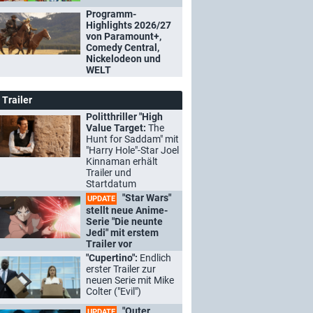
Programm-
Highlights 2026/27
von Paramount+,
Comedy Central,
Nickelodeon und
WELT
Trailer
Politthriller "High
Value Target:
The
Hunt for Saddam" mit
"Harry Hole"-Star Joel
Kinnaman erhält
Trailer und
Startdatum
"Star Wars"
UPDATE
stellt neue Anime-
Serie "Die neunte
Jedi" mit erstem
Trailer vor
"Cupertino":
Endlich
erster Trailer zur
neuen Serie mit Mike
Colter ("Evil")
"Outer
UPDATE