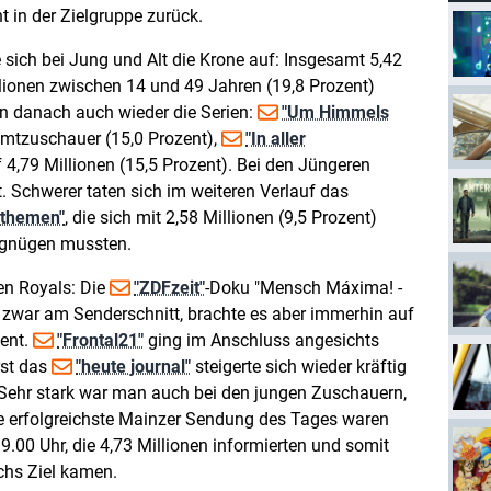
t in der Zielgruppe zurück.
 sich bei Jung und Alt die Krone auf: Insgesamt 5,42
llionen zwischen 14 und 49 Jahren (19,8 Prozent)
en danach auch wieder die Serien:
"Um Himmels
amtzuschauer (15,0 Prozent),
"In aller
4,79 Millionen (15,5 Prozent). Bei den Jüngeren
. Schwerer taten sich im weiteren Verlauf das
sthemen"
, die sich mit 2,58 Millionen (9,5 Prozent)
begnügen mussten.
en Royals: Die
"ZDFzeit"
-Doku "Mensch Máxima! -
te zwar am Senderschnitt, brachte es aber immerhin auf
zent.
"Frontal21"
ging im Anschluss angesichts
rst das
"heute journal"
steigerte sich wieder kräftig
. Sehr stark war man auch bei den jungen Zuschauern,
e erfolgreichste Mainzer Sendung des Tages waren
.00 Uhr, die 4,73 Millionen informierten und somit
chs Ziel kamen.