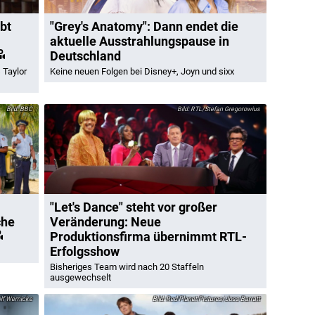
bt
"Grey's Anatomy": Dann endet die
aktuelle Ausstrahlungspause in
Deutschland
 Taylor
Keine neuen Folgen bei Disney+, Joyn und sixx
BBC
RTL/Stefan Gregorowius
"Let's Dance" steht vor großer
che
Veränderung: Neue
Produktionsfirma übernimmt RTL-
Erfolgsshow
Bisheriges Team wird nach 20 Staffeln
ausgewechselt
f Wernicke
Red Planet Pictures/Joss Barratt