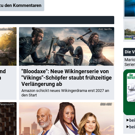
u den Kommentaren
udius Pflug
Netflix
Die 
Mario
Serie
und
"Bloodaxe": Neue Wikingerserie von
m
"Vikings"-Schöpfer staubt frühzeitige
Verlängerung ab
Amazon schickt neues Wikingerdrama erst 2027 an
den Start
Paramount+
ABC
be
be