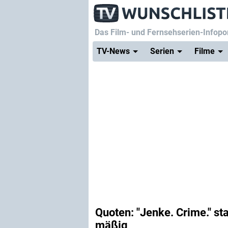
Das Film- und Fernsehserien-Infopor
TV-News
Serien
Filme
Quoten: "Jenke. Crime." sta
mäßig