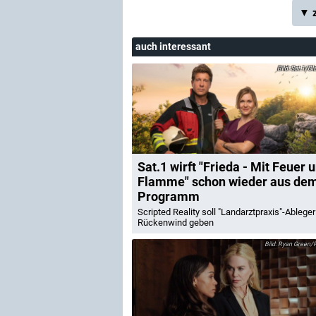
▼ z
auch interessant
Sat.1/Cla
Sat.1 wirft "Frieda - Mit Feuer 
Flamme" schon wieder aus de
Programm
Scripted Reality soll "Landarztpraxis"-Ableger
Rückenwind geben
Ryan Green/