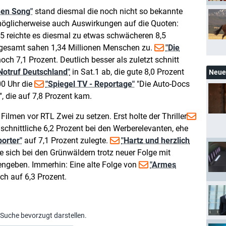
nen Song"
stand diesmal die noch nicht so bekannte
öglicherweise auch Auswirkungen auf die Quoten:
,5 reichte es diesmal zu etwas schwächeren 8,5
nsgesamt sahen 1,34 Millionen Menschen zu.
"Die
ch 7,1 Prozent. Deutlich besser als zuletzt schnitt
Notruf Deutschland"
in Sat.1 ab, die gute 8,0 Prozent
Neue 
00 Uhr die
"Spiegel TV - Reportage"
"Die Auto-Docs
, die auf 7,8 Prozent kam.
Filmen vor RTL Zwei zu setzen. Erst holte der Thriller
chnittliche 6,2 Prozent bei den Werberelevanten, ehe
orter"
auf 7,1 Prozent zulegte.
"Hartz und herzlich
 sich bei den Grünwäldern trotz neuer Folge mit
ngeben. Immerhin: Eine alte Folge von
"Armes
ch auf 6,3 Prozent.
-Suche bevorzugt darstellen.