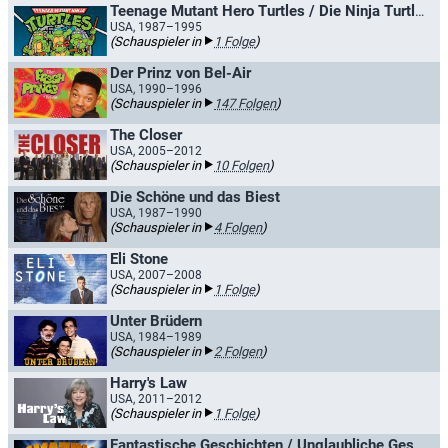
Teenage Mutant Hero Turtles / Die Ninja Turtles
USA, 1987–1995
(Schauspieler in
1 Folge
)
Der Prinz von Bel-Air
USA, 1990–1996
(Schauspieler in
147 Folgen
)
The Closer
USA, 2005–2012
(Schauspieler in
10 Folgen
)
Die Schöne und das Biest
USA, 1987–1990
(Schauspieler in
4 Folgen
)
Eli Stone
USA, 2007–2008
(Schauspieler in
1 Folge
)
Unter Brüdern
USA, 1984–1989
(Schauspieler in
2 Folgen
)
Harry's Law
USA, 2011–2012
(Schauspieler in
1 Folge
)
Fantastische Geschichten / Unglaubliche Geschichten