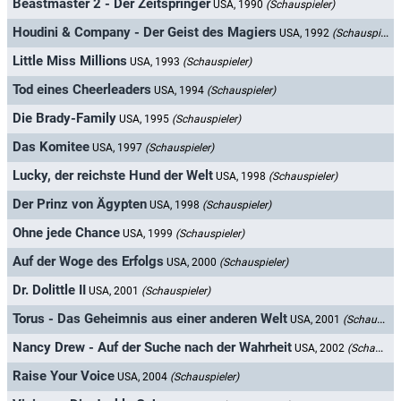
Beastmaster 2 - Der Zeitspringer
USA, 1990
(Schauspieler)
Houdini & Company - Der Geist des Magiers
USA, 1992
(Schauspieler)
Little Miss Millions
USA, 1993
(Schauspieler)
Tod eines Cheerleaders
USA, 1994
(Schauspieler)
Die Brady-Family
USA, 1995
(Schauspieler)
Das Komitee
USA, 1997
(Schauspieler)
Lucky, der reichste Hund der Welt
USA, 1998
(Schauspieler)
Der Prinz von Ägypten
USA, 1998
(Schauspieler)
Ohne jede Chance
USA, 1999
(Schauspieler)
Auf der Woge des Erfolgs
USA, 2000
(Schauspieler)
Dr. Dolittle II
USA, 2001
(Schauspieler)
Torus - Das Geheimnis aus einer anderen Welt
USA, 2001
(Schauspieler)
Nancy Drew - Auf der Suche nach der Wahrheit
USA, 2002
(Schauspieler)
Raise Your Voice
USA, 2004
(Schauspieler)