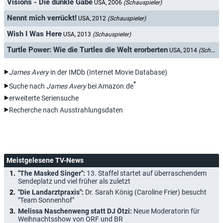
Visions - Die dunkle Gabe
USA, 2006
(Schauspieler)
Nennt mich verrückt!
USA, 2012
(Schauspieler)
Wish I Was Here
USA, 2013
(Schauspieler)
Turtle Power: Wie die Turtles die Welt erorberten
USA, 2014
(Schauspieler)
James Avery
in der IMDb (Internet Movie Database)
*
Suche nach
James Avery
bei Amazon.de
erweiterte Seriensuche
Recherche nach Ausstrahlungsdaten
Meistgelesene TV-News
"The Masked Singer":
13. Staffel startet auf überraschendem
Sendeplatz und viel früher als zuletzt
"Die Landarztpraxis":
Dr. Sarah König (Caroline Frier) besucht
"Team Sonnenhof"
Melissa Naschenweng statt DJ Ötzi:
Neue Moderatorin für
Weihnachtsshow von ORF und BR