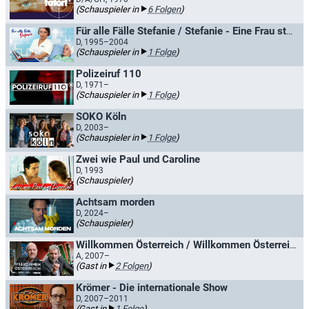
(Schauspieler in
6 Folgen
)
Für alle Fälle Stefanie / Stefanie - Eine Frau startet durch
D, 1995–2004
(Schauspieler in
1 Folge
)
Polizeiruf 110
D, 1971–
(Schauspieler in
1 Folge
)
SOKO Köln
D, 2003–
(Schauspieler in
1 Folge
)
Zwei wie Paul und Caroline
D, 1993
(Schauspieler)
Achtsam morden
D, 2024–
(Schauspieler)
Willkommen Österreich / Willkommen Österreich mit Stermann & Grissemann
A, 2007–
(Gast in
2 Folgen
)
Krömer - Die internationale Show
D, 2007–2011
(Gast in
1 Folge
)