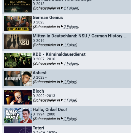
D, 2013
(Schauspieler in
2 Folgen
)
German Genius
D, 2023–
(Schauspieler in
2 Folgen
)
Mitten in Deutschland: NSU / German History X: NSU
D, 2016
(Schauspieler in
1 Folge
)
KDD - Kriminaldauerdienst
D, 2007–2010
(Schauspieler in
7 Folgen
)
Asbest
D, 2023–
(Schauspieler in
1 Folge
)
Bloch
D, 2002–2013
(Schauspieler in
1 Folge
)
Hallo, Onkel Doc!
D, 1994–2000
(Schauspieler in
1 Folge
)
Tatort
D/A/CH, 1970–