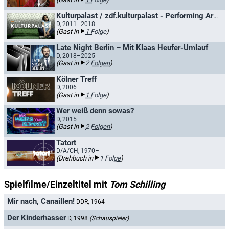
Kulturpalast / zdf.kulturpalast - Performing Arts & More
D, 2011–2018
(Gast in
1 Folge
)
Late Night Berlin – Mit Klaas Heufer-Umlauf
D, 2018–2025
(Gast in
2 Folgen
)
Kölner Treff
D, 2006–
(Gast in
1 Folge
)
Wer weiß denn sowas?
D, 2015–
(Gast in
2 Folgen
)
Tatort
D/A/CH, 1970–
(Drehbuch in
1 Folge
)
Spielfilme/Einzeltitel mit
Tom Schilling
Mir nach, Canaillen!
DDR, 1964
Der Kinderhasser
D, 1998
(Schauspieler)