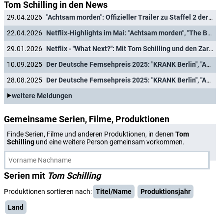
Tom Schilling in den News
29.04.2026
"Achtsam morden": Offizieller Trailer zu Staffel 2 der Netflix-Krimikomödie enthüllt
22.04.2026
Netflix-Highlights im Mai: "Achtsam morden", "The Boroughs" und "Haus des Geldes: Berlin"
29.01.2026
Netflix - "What Next?": Mit Tom Schilling und den Zarrellas auf dem Showsofa
10.09.2025
Der Deutsche Fernsehpreis 2025: "KRANK Berlin", "Achtsam morden" und "Kaulitz & Kaulitz" ausgezeichnet
28.08.2025
Der Deutsche Fernsehpreis 2025: "KRANK Berlin", "Achtsam morden", "Angemessen Angry", "Experte für alles" und "Germany's Next T
weitere Meldungen
Gemeinsame Serien, Filme, Produktionen
Finde Serien, Filme und anderen Produktionen, in denen
Tom
Schilling
und eine weitere Person gemeinsam vorkommen.
Serien mit
Tom Schilling
Produktionen sortieren nach:
Titel/Name
Produktionsjahr
Land