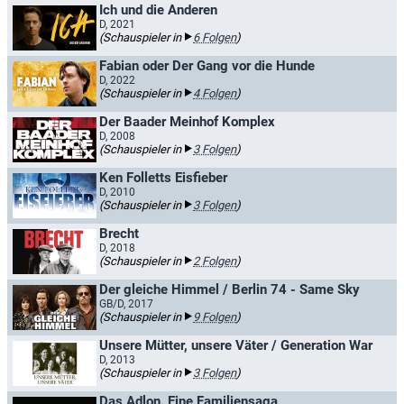
Ich und die Anderen
D, 2021
(Schauspieler in
6 Folgen
)
Fabian oder Der Gang vor die Hunde
D, 2022
(Schauspieler in
4 Folgen
)
Der Baader Meinhof Komplex
D, 2008
(Schauspieler in
3 Folgen
)
Ken Folletts Eisfieber
D, 2010
(Schauspieler in
3 Folgen
)
Brecht
D, 2018
(Schauspieler in
2 Folgen
)
Der gleiche Himmel / Berlin 74 - Same Sky
GB/D, 2017
(Schauspieler in
9 Folgen
)
Unsere Mütter, unsere Väter / Generation War
D, 2013
(Schauspieler in
3 Folgen
)
Das Adlon. Eine Familiensaga