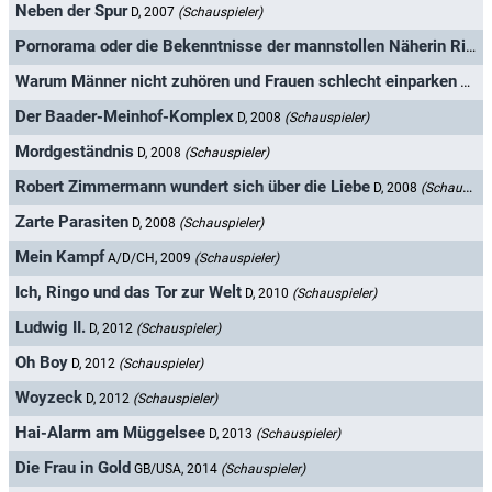
Neben der Spur
D, 2007
(Schauspieler)
Pornorama oder die Bekenntnisse der mannstollen Näherin Rita Brauchts
Warum Männer nicht zuhören und Frauen schlecht einparken
D, 2
Der Baader-Meinhof-Komplex
D, 2008
(Schauspieler)
Mordgeständnis
D, 2008
(Schauspieler)
Robert Zimmermann wundert sich über die Liebe
D, 2008
(Schauspieler)
Zarte Parasiten
D, 2008
(Schauspieler)
Mein Kampf
A/D/CH, 2009
(Schauspieler)
Ich, Ringo und das Tor zur Welt
D, 2010
(Schauspieler)
Ludwig II.
D, 2012
(Schauspieler)
Oh Boy
D, 2012
(Schauspieler)
Woyzeck
D, 2012
(Schauspieler)
Hai-Alarm am Müggelsee
D, 2013
(Schauspieler)
Die Frau in Gold
GB/USA, 2014
(Schauspieler)