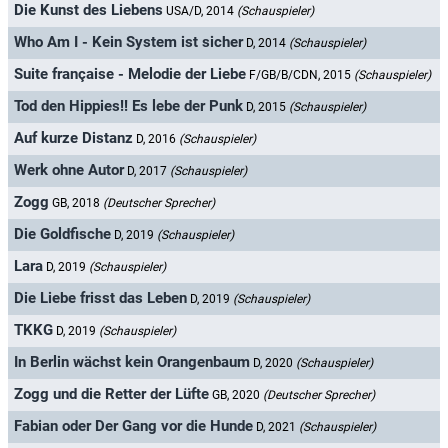
Die Kunst des Liebens
USA/D, 2014
(Schauspieler)
Who Am I - Kein System ist sicher
D, 2014
(Schauspieler)
Suite française - Melodie der Liebe
F/GB/B/CDN, 2015
(Schauspieler)
Tod den Hippies!! Es lebe der Punk
D, 2015
(Schauspieler)
Auf kurze Distanz
D, 2016
(Schauspieler)
Werk ohne Autor
D, 2017
(Schauspieler)
Zogg
GB, 2018
(Deutscher Sprecher)
Die Goldfische
D, 2019
(Schauspieler)
Lara
D, 2019
(Schauspieler)
Die Liebe frisst das Leben
D, 2019
(Schauspieler)
TKKG
D, 2019
(Schauspieler)
In Berlin wächst kein Orangenbaum
D, 2020
(Schauspieler)
Zogg und die Retter der Lüfte
GB, 2020
(Deutscher Sprecher)
Fabian oder Der Gang vor die Hunde
D, 2021
(Schauspieler)