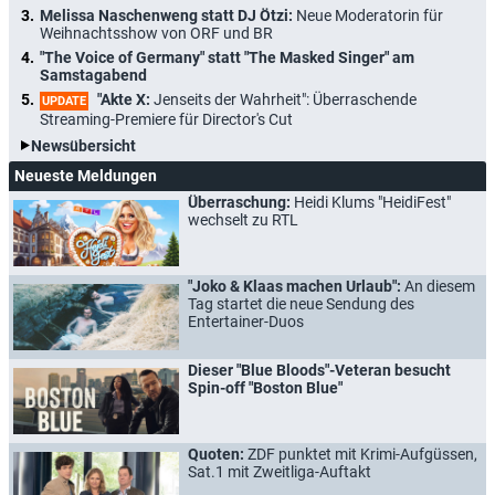
Melissa Naschenweng statt DJ Ötzi:
Neue Moderatorin für
Weihnachtsshow von ORF und BR
"The Voice of Germany" statt "The Masked Singer" am
Samstagabend
"Akte X:
Jenseits der Wahrheit": Überraschende
UPDATE
Streaming-Premiere für Director's Cut
Newsübersicht
Neueste Meldungen
Überraschung:
Heidi Klums "HeidiFest"
wechselt zu RTL
"Joko & Klaas machen Urlaub":
An diesem
Tag startet die neue Sendung des
Entertainer-Duos
Dieser "Blue Bloods"-Veteran besucht
Spin-off "Boston Blue"
Quoten:
ZDF punktet mit Krimi-Aufgüssen,
Sat.1 mit Zweitliga-Auftakt