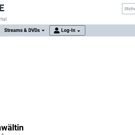
tal
Streams & DVDs
Log-In
nwältin