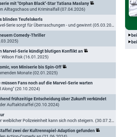
rserie mit "Orphan Black"-Star Tatiana Maslany
 Alltagschaos und Kriminalfall (07.04.2026)
s blinden Teufelskerls
el-Serie sorgt für Überraschungen - und gewinnt (05.03.2025)
n neuem Comedy-Thriller
be
.03.2025)
be
en Marvel-Serie kündigt blutigen Konflikt an
r Wilson Fisk (16.01.2025)
omic, von Miniserie bis Spin-Off
kommenden Monate (02.01.2025)
ge müssen Fans noch auf die Marvel-Serie warten
l Along" (20.10.2024)
schend frühzeitige Entscheidung über Zukunft verkündet
der Auftaktstaffel (20.10.2024)
tur
weiblicher Polizeieinheit kann sich noch steigern. (30.07.2024)
 Staffel zwei der Kultrennspiel-Adaption gefunden
alen Action-Comedy an (21.06.2024)