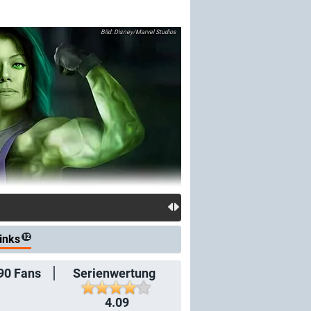
Disney/Marvel Studios
inks
12
90
Fans
Serienwertung
4.09