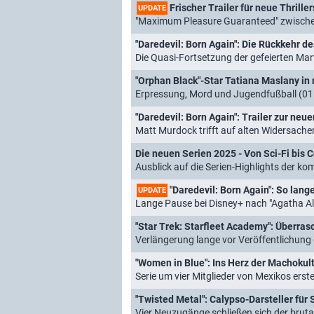
Frischer Trailer für neue Thrille
UPDATE
"Maximum Pleasure Guaranteed" zwischen
"Daredevil: Born Again": Die Rückkehr de
Die Quasi-Fortsetzung der gefeierten Marv
"Orphan Black"-Star Tatiana Maslany i
Erpressung, Mord und Jugendfußball (01
"Daredevil: Born Again": Trailer zur neu
Matt Murdock trifft auf alten Widersache
Die neuen Serien 2025 - Von Sci-Fi bis C
Ausblick auf die Serien-Highlights der 
"Daredevil: Born Again": So lan
UPDATE
Lange Pause bei Disney+ nach "Agatha Al
"Star Trek: Starfleet Academy": Überra
Verlängerung lange vor Veröffentlichung 
"Women in Blue": Ins Herz der Machokul
Serie um vier Mitglieder von Mexikos erster 
"Twisted Metal": Calypso-Darsteller für
Vier Neuzugänge schließen sich der brut