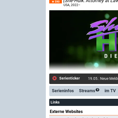
(She-Hulk: Attorney at La
590
USA
, 2022–
Serienticker
19.05.: Neue Mel
Serieninfos
Streams
im TV
9
Links
Externe Websites