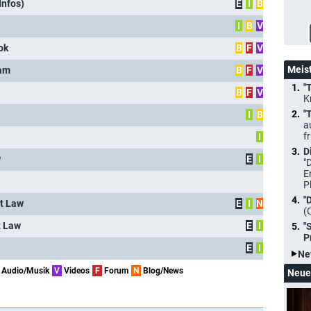
Infos)
E
I
B
I
B
V
ok
B
F
V
Meis
ram
B
F
V
"
B
F
V
K
"
I
B
a
f
I
D
w
E
I
"
E
P
"
at Law
E
I
N
(
t Law
E
I
"
P
E
I
Ne
Audio/Musik
V
Videos
F
Forum
N
Blog/News
Neue