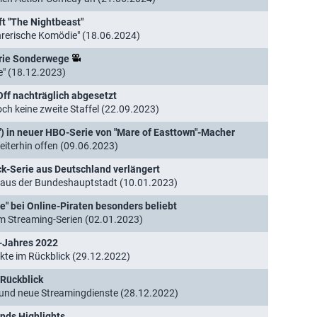
ft "The Nightbeast"
ührerische Komödie" (18.06.2024)
erie Sonderwege
e" (18.12.2023)
-Off nachträglich abgesetzt
och keine zweite Staffel (22.09.2023)
") in neuer HBO-Serie von "Mare of Easttown"-Macher
eiterhin offen (09.06.2023)
ock-Serie aus Deutschland verlängert
e aus der Bundeshauptstadt (10.01.2023)
ge" bei Online-Piraten besonders beliebt
m Streaming-Serien (02.01.2023)
V-Jahres 2022
nkte im Rückblick (29.12.2022)
 Rückblick
s und neue Streamingdienste (28.12.2022)
nds Highlights