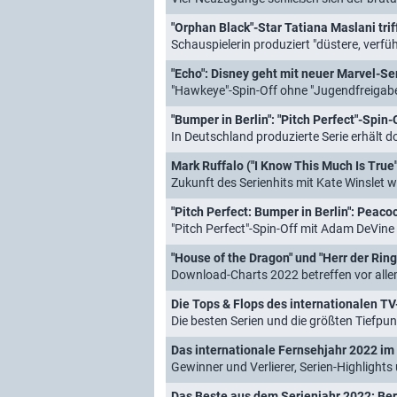
"Orphan Black"-Star Tatiana Maslani trif
Schauspielerin produziert "düstere, verf
"Echo": Disney geht mit neuer Marvel-S
"Hawkeye"-Spin-Off ohne "Jugendfreigab
"Bumper in Berlin": "Pitch Perfect"-Spin
In Deutschland produzierte Serie erhält d
Mark Ruffalo ("I Know This Much Is True
Zukunft des Serienhits mit Kate Winslet w
"Pitch Perfect: Bumper in Berlin": Peac
"Pitch Perfect"-Spin-Off mit Adam DeVin
"House of the Dragon" und "Herr der Rin
Download-Charts 2022 betreffen vor alle
Die Tops & Flops des internationalen T
Die besten Serien und die größten Tiefpu
Das internationale Fernsehjahr 2022 im
Gewinner und Verlierer, Serien-Highlight
Das Beste aus dem Serienjahr 2022: Ber