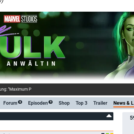
w)
dung: "Maximum Pleasure Guaranteed": Neue Pa
Forum
Episoden
Shop
Top 3
Trailer
News &
L
6
9
5