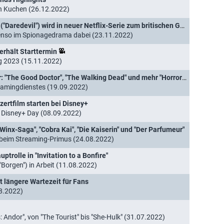
n Kuchen (26.12.2022)
redevil") wird in neuer Netflix-Serie zum britischen Geheimagenten
benso im Spionagedrama dabei (23.11.2022)
 erhält Starttermin
g 2023 (15.11.2022)
Disney+- und Star-Highlights im Oktober: "The Good Doctor", "The Walking Dead" und mehr "Horror Stories"
eamingdienstes (19.09.2022)
ertfilm starten bei Disney+
Disney+ Day (08.09.2022)
Winx-Saga", "Cobra Kai", "Die Kaiserin" und "Der Parfumeur"
 beim Streaming-Primus (24.08.2022)
trolle in "Invitation to a Bonfire"
Borgen") in Arbeit (11.08.2022)
lt längere Wartezeit für Fans
08.2022)
 Andor", von "The Tourist" bis "She-Hulk" (31.07.2022)