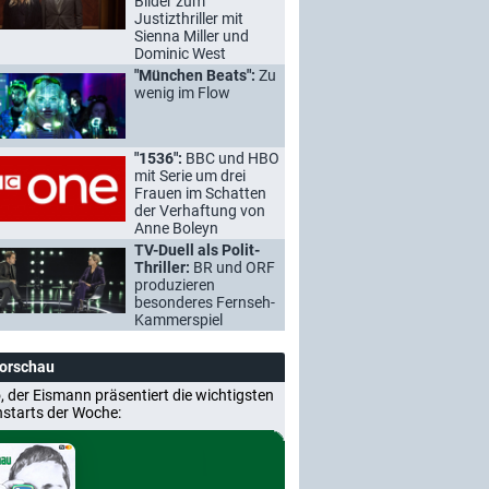
Bilder zum
Justizthriller mit
Sienna Miller und
Dominic West
"München Beats":
Zu
wenig im Flow
"1536":
BBC und HBO
mit Serie um drei
Frauen im Schatten
der Verhaftung von
Anne Boleyn
TV-Duell als Polit-
Thriller:
BR und ORF
produzieren
besonderes Fernseh-
Kammerspiel
Vorschau
, der Eismann präsentiert die wichtigsten
nstarts der Woche: