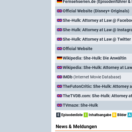
Fernsehserien.de (Episodenführer & 
Official Website (Disney+ Originals)
She-Hulk: Attorney at Law @ Facebo
She-Hulk: Attorney at Law @ Instag
She-Hulk: Attorney at Law @ Twitter
Official Website
Wikipedia: She-Hulk: Die Anwältin
Wikipedia: She-Hulk: Attorney at La
IMDb
(Internet Movie Database)
TheFutonCritic: She-Hulk: Attorney 
TheTVDB.com: She-Hulk: Attorney a
TVmaze: She-Hulk
E
Episodenliste
I
Inhaltsangabe
B
Bilder
A
News & Meldungen