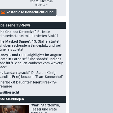
von
23
Stimmen
eigene: –
tgelesene TV-News
The Chelsea Detective":
Beliebte
rimiserie startet mit der vierten Staffel
The Masked Singer":
13. Staffel startet
uf überraschendem Sendeplatz und viel
rüher als zuletzt
isney+- und Hulu-Highlights im August:
Death in Paradise", "The Shards" und das
nde für "Die neuen Zauberer vom Waverly
lace"
Die Landarztpraxis":
Dr. Sarah König
Caroline Frier) besucht "Team Sonnenhof"
Sherlock & Daughter" feiert Free-TV-
remiere
wsübersicht
ste Meldungen
"War":
Starttermin,
Teaser und erste