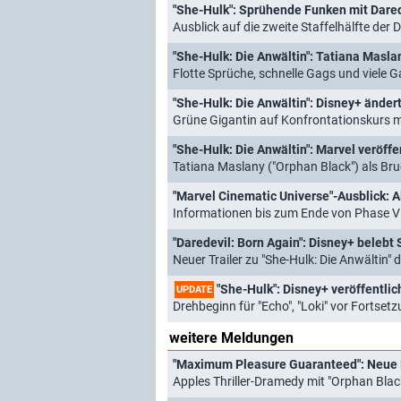
"She-Hulk": Sprühende Funken mit Dared
Ausblick auf die zweite Staffelhälfte der
Flotte Sprüche, schnelle Gags und viele G
"She-Hulk: Die Anwältin": Disney+ ändert
Grüne Gigantin auf Konfrontationskurs m
"She-Hulk: Die Anwältin": Marvel veröff
Tatiana Maslany ("Orphan Black") als Br
"Marvel Cinematic Universe"-Ausblick: A
Informationen bis zum Ende von Phase V
"Daredevil: Born Again": Disney+ belebt
Neuer Trailer zu "She-Hulk: Die Anwältin"
"She-Hulk": Disney+ veröffentlicht üb
UPDATE
Drehbeginn für "Echo", "Loki" vor Fortset
weitere Meldungen
"Maximum Pleasure Guaranteed": Neue P
Apples Thriller-Dramedy mit "Orphan Bla