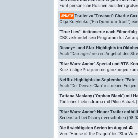
Fünf persönliche Rosinen aus dem große
Trailer zu "Treason": Charlie Cox ("Da
UPDATE
Olga Kurylenko ("Ein Quantum Trost") e
"True Lies": Actionserie nach Filmerfolg
CBS verkündet sein Programm für Anfan
Auch "Damages" neu im Angebot des Str
"Star Wars: Andor"-Special und BTS-Konz
Kurzfristige Programmergänzungen zum 
Netflix-Highlights im September: "Fate: 
Auch "Der Denver-Clan" mit neuen Folgen
Tatiana Maslany ("Orphan Black") mit Haup
Tödliches Liebesdrama mit Pilou Asbæk ("
"Star Wars: Andor": Neuer Trailer enthül
Serienstart bei Disney+ verschoben (08.
Die 8 wichtigsten Serien im August
Vom "House of the Dragon" bis "Star Wars: