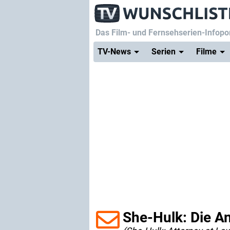
Das Film- und Fernsehserien-Infopor
TV-News
Serien
Filme
She-Hulk: Die A