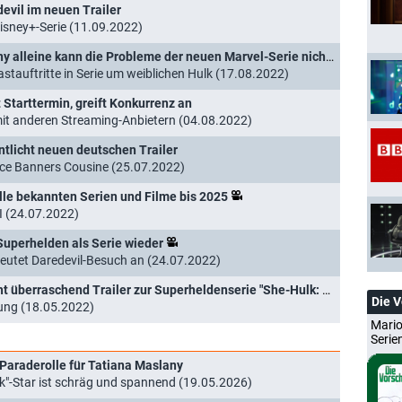
evil im neuen Trailer
 Disney+-Serie (11.09.2022)
"She-Hulk: Die Anwältin": Tatiana Maslany alleine kann die Probleme der neuen Marvel-Serie nicht beheben
astauftritte in Serie um weiblichen Hulk (17.08.2022)
 Starttermin, greift Konkurrenz an
it anderen Streaming-Anbietern (04.08.2022)
entlicht neuen deutschen Trailer
uce Banners Cousine (25.07.2022)
lle bekannten Serien und Filme bis 2025
I (24.07.2022)
 Superhelden als Serie wieder
 deutet Daredevil-Besuch an (24.07.2022)
erraschend Trailer zur Superheldenserie "She-Hulk: Die Anwältin"
Die 
zung (18.05.2022)
Mario
Serie
araderolle für Tatiana Maslany
ck"-Star ist schräg und spannend (19.05.2026)