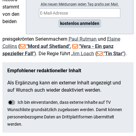
A
lle neuen Meldungen jeden Tag gratis per Mail.
stammt
von den
beiden
kostenlos anmelden
preisgekrönten Serienmachern
Paul Rutman
und
Elaine
Collins
(
"Mord auf Shetland"
,
"Vera - Ein ganz
spezieller Fall"
). Die Regie führt
Jim Loach
(
"Tin Star"
).