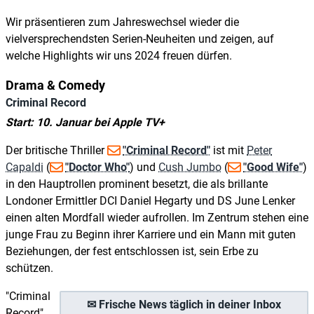
Wir präsentieren zum Jahreswechsel wieder die
vielversprechendsten Serien-Neuheiten und zeigen, auf
welche Highlights wir uns 2024 freuen dürfen.
Drama & Comedy
Criminal Record
Start: 10. Januar bei Apple TV+
Der britische Thriller
"Criminal Record"
ist mit
Peter
Capaldi
(
"Doctor Who"
) und
Cush Jumbo
(
"Good Wife"
)
in den Hauptrollen prominent besetzt, die als brillante
Londoner Ermittler DCI Daniel Hegarty und DS June Lenker
einen alten Mordfall wieder aufrollen. Im Zentrum stehen eine
junge Frau zu Beginn ihrer Karriere und ein Mann mit guten
Beziehungen, der fest entschlossen ist, sein Erbe zu
schützen.
"Criminal
✉ Frische News täglich in deiner Inbox
Record"