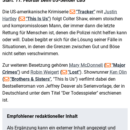
Start: 11. Februar beim US-Sender CBS
Die US-amerikanische Krimiserie
"Tracker"
mit
Justin
Hartley
(
"This Is Us"
) folgt Colter Shaw, einem stoischen
und kompromisslosen Mann, der immer dann die letzte
Rettung für Menschen ist, denen die Polizei nicht helfen kann
oder will. Dabei begibt er sich für die Lösung seiner Fälle in
Situationen, in denen die Grenzen zwischen Gut und Böse
nicht selten verschwimmen.
Zur weiteren Besetzung gehören
Mary McDonnell
(
"Major
Crimes"
) und
Robin Weigert
(
"Lost"
). Showrunner
Ken Olin
(
"Brothers & Sisters"
, "This Is Us") verfilmt dabei den
Bestsellerroman von Jeffrey Deaver als Serienvorlage, der in
Deutschland unter dem Titel "Der Todesspieler" erschienen
ist.