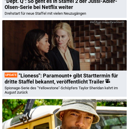
"Dept. Q": So geht es in Staffel 2 der Jussi-Adler-
Olsen-Serie bei Netflix weiter
Drehstart für neue Staffel mit vielen Neuzugängen
Ryan Green/Paramount+
"Lioness": Paramount+ gibt Starttermin für
UPDATE
dritte Staffel bekannt, veröffentlicht Trailer
Spionage-Serie des "Yellowstone"-Schöpfers Taylor Sheridan kehrt im
August zurück
BBC/Red Planet Pictures/Lou Denim