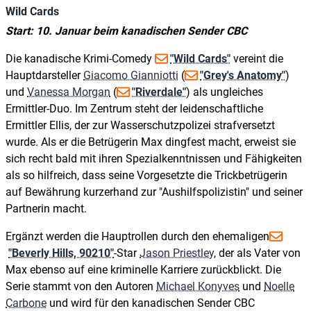
Wild Cards
Start: 10. Januar beim kanadischen Sender CBC
Die kanadische Krimi-Comedy
"Wild Cards"
vereint die
Hauptdarsteller
Giacomo Gianniotti
(
"Grey's Anatomy"
)
und
Vanessa Morgan
(
"Riverdale"
) als ungleiches
Ermittler-Duo. Im Zentrum steht der leidenschaftliche
Ermittler Ellis, der zur Wasserschutzpolizei strafversetzt
wurde. Als er die Betrügerin Max dingfest macht, erweist sie
sich recht bald mit ihren Spezialkenntnissen und Fähigkeiten
als so hilfreich, dass seine Vorgesetzte die Trickbetrügerin
auf Bewährung kurzerhand zur "Aushilfspolizistin" und seiner
Partnerin macht.
Ergänzt werden die Hauptrollen durch den ehemaligen
"Beverly Hills, 90210"
-Star
Jason Priestley
, der als Vater von
Max ebenso auf eine kriminelle Karriere zurückblickt. Die
Serie stammt von den Autoren
Michael Konyves
und
Noelle
Carbone
und wird für den kanadischen Sender CBC