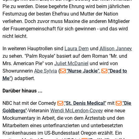
Pie zu werden. Diese begehrte Ehrung wird beim jährlichen
Festumzug der besten Ehefrau und Mutter der Nation
verliehen. Doch zuvor muss Maxine die anderen Mitglieder
der Frauengemeinschaft für sich gewinnen - und das wird
nicht leicht.
In weiteren Hauptrollen sind
Laura Dern
und
Allison Janney
zu sehen. "Palm Royale" basiert auf dem Roman "Mr. und
Mrs. American Pie" von
Juliet McDaniel
und wird von
Showrunnerin
Abe Sylvia
(
"Nurse Jackie"
,
"Dead to
Me"
) adaptiert.
Darüber hinaus ...
NBC hat mit der Comedy
"St. Denis Medical"
mit
"Die
Goldbergs"
-Veteranin
Wendi McLendon-Covey
eine neue
Mockumentary in Arbeit, die von dem Ärztestab und den
Mitarbeitern eines unterfinanzierten und unterbesetzten
Krankenhauses im US-Bundesstaat Oregon erzählt. Ein