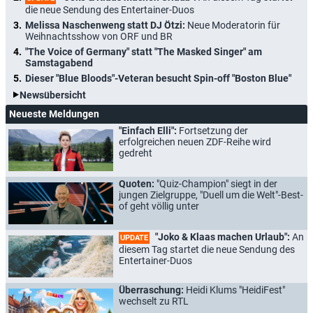
die neue Sendung des Entertainer-Duos
Melissa Naschenweng statt DJ Ötzi:
Neue Moderatorin für
Weihnachtsshow von ORF und BR
"The Voice of Germany" statt "The Masked Singer" am
Samstagabend
Dieser "Blue Bloods"-Veteran besucht Spin-off "Boston Blue"
Newsübersicht
Neueste Meldungen
"Einfach Elli":
Fortsetzung der
erfolgreichen neuen ZDF-Reihe wird
gedreht
Quoten:
"Quiz-Champion" siegt in der
jungen Zielgruppe, "Duell um die Welt"-Best-
of geht völlig unter
"Joko & Klaas machen Urlaub":
An
UPDATE
diesem Tag startet die neue Sendung des
Entertainer-Duos
Überraschung:
Heidi Klums "HeidiFest"
wechselt zu RTL