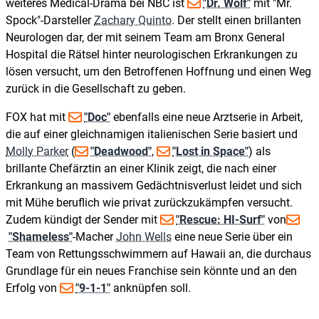
weiteres Medical-Drama bei NBC ist
"Dr. Wolf"
mit "Mr.
Spock"-Darsteller
Zachary Quinto
. Der stellt einen brillanten
Neurologen dar, der mit seinem Team am Bronx General
Hospital die Rätsel hinter neurologischen Erkrankungen zu
lösen versucht, um den Betroffenen Hoffnung und einen Weg
zurück in die Gesellschaft zu geben.
FOX hat mit
"Doc"
ebenfalls eine neue Arztserie in Arbeit,
die auf einer gleichnamigen italienischen Serie basiert und
Molly Parker
(
"Deadwood"
,
"Lost in Space"
) als
brillante Chefärztin an einer Klinik zeigt, die nach einer
Erkrankung an massivem Gedächtnisverlust leidet und sich
mit Mühe beruflich wie privat zurückzukämpfen versucht.
Zudem kündigt der Sender mit
"Rescue: HI-Surf"
von
"Shameless"
-Macher
John Wells
eine neue Serie über ein
Team von Rettungsschwimmern auf Hawaii an, die durchaus
Grundlage für ein neues Franchise sein könnte und an den
Erfolg von
"9-1-1"
anknüpfen soll.