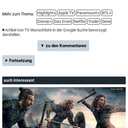
Highlights
Apple TV
Paramount+
RTL+
Mehr zum Thema:
Disney+
Das Erste
Netflix
Trailer
Serie
Artikel von TV Wunschliste in der Google-Suche bevorzugt
darstellen.
▼ zu den Kommentaren
Fortsetzung
auch interessant
Netflix